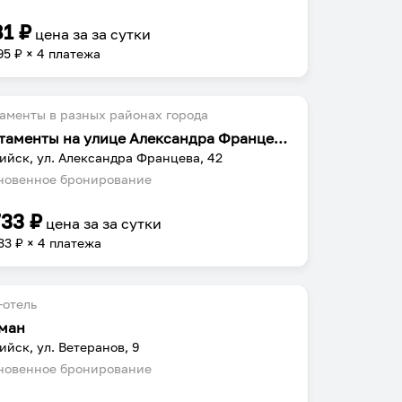
81
₽
цена за
за сутки
95
₽ × 4 платежа
аменты в разных районах города
Апартаменты на улице Александра Францева 42
ийск, ул. Александра Францева, 42
овенное бронирование
733
₽
цена за
за сутки
33
₽ × 4 платежа
-отель
ман
ийск, ул. Ветеранов, 9
овенное бронирование