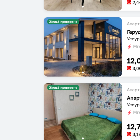
2,4
Жильё проверено
Апарт
Гару
Уссур
Мгн
12,
3,0
Жильё проверено
Апарт
Апар
Уссур
Мгн
12,
3,1