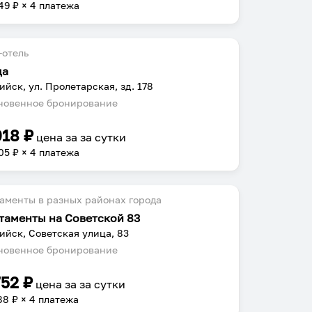
49
₽ × 4 платежа
-отель
да
ийск, ул. Пролетарская, зд. 178
овенное бронирование
018
₽
цена за
за сутки
05
₽ × 4 платежа
аменты в разных районах города
таменты на Советской 83
ийск, Советская улица, 83
овенное бронирование
752
₽
цена за
за сутки
88
₽ × 4 платежа