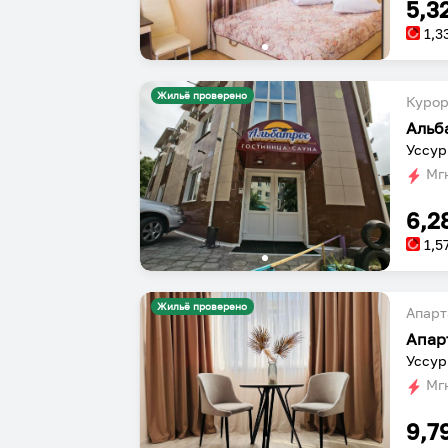
5,3
1,3
Жильё проверено
Курор
Альб
Уссур
Мгн
6,2
1,5
Жильё проверено
Апарт
Апар
Уссур
Мгн
9,7