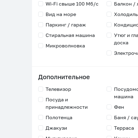
Wi-Fi свыше 100 Мб/с
Балкон /
Вид на море
Холодиль
Паркинг / гараж
Кондици
Стиральная машина
Утюг и гл
доска
Микроволновка
Электроч
Дополнительное
Телевизор
Посудом
машина
Посуда и
принадлежности
Фен
Полотенца
Баня / са
Джакузи
Терраса