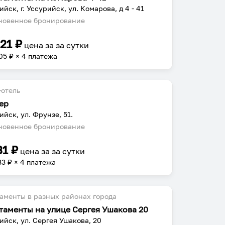
ийск, г. Уссурийск, ул. Комарова, д 4 - 41
овенное бронирование
221
₽
цена за
за сутки
05
₽ × 4 платежа
отель
ер
ийск, ул. Фрунзе, 51.
овенное бронирование
31
₽
цена за
за сутки
33
₽ × 4 платежа
аменты в разных районах города
таменты на улице Сергея Ушакова 20
ийск, ул. Сергея Ушакова, 20