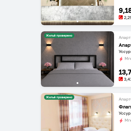
9,1
2,2
Жильё проверено
Апарт
Уссур
Мгн
13,
3,4
Жильё проверено
Апарт
Флаг
Уссур
Мгн