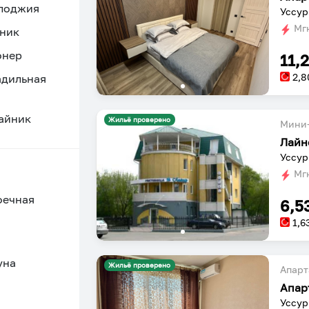
 лоджия
Уссур
Мгн
ник
онер
11,
2,8
адильная
айник
Жильё проверено
Мини-
Лайн
Уссур
Мгн
оечная
6,5
1,6
уна
Жильё проверено
Апарт
Апар
Уссур