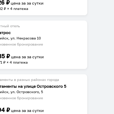
26
₽
цена за
за сутки
32
₽ × 4 платежа
тный отель
атрос
ийск, ул. Некрасова 10
овенное бронирование
85
₽
цена за
за сутки
71
₽ × 4 платежа
аменты в разных районах города
таменты на улице Островского 5
ийск, ул. Островского, 5
овенное бронирование
94
₽
цена за
за сутки