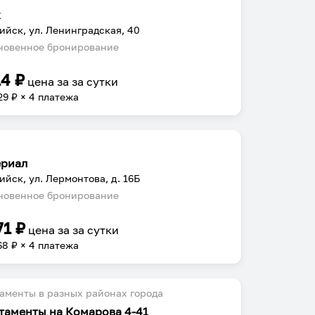
ж
ийск, ул. Ленинградская, 40
овенное бронирование
14
₽
цена за
за сутки
29
₽ × 4 платежа
риал
ийск, ул. Лермонтова, д. 16Б
овенное бронирование
71
₽
цена за
за сутки
68
₽ × 4 платежа
аменты в разных районах города
таменты на Комарова 4-41