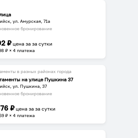
лица
ийск, ул. Амурская, 71а
овенное бронирование
92
₽
цена за
за сутки
98
₽ × 4 платежа
аменты в разных районах города
таменты на улице Пушкина 37
ийск, ул. Пушкина, 37
овенное бронирование
476
₽
цена за
за сутки
69
₽ × 4 платежа