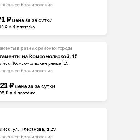
овенное бронирование
71
₽
цена за
за сутки
43
₽ × 4 платежа
аменты в разных районах города
таменты на Комсомольской, 15
ийск, Комсомольская улица, 15
овенное бронирование
221
₽
цена за
за сутки
05
₽ × 4 платежа
ийск, ул. Плеханова, д.29
овенное бронирование