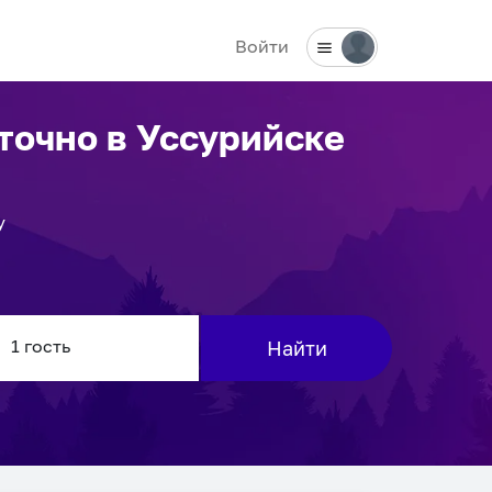
Войти
уточно
в Уссурийске
у
Найти