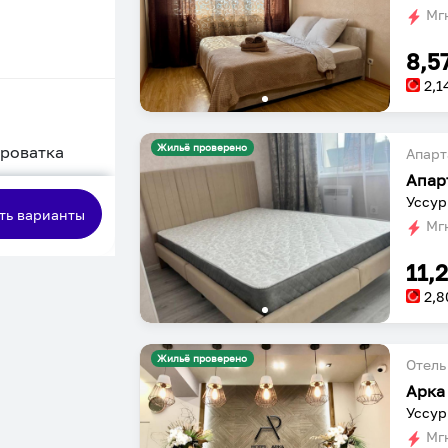
Мгн
8,5
2,1
Жильё проверено
кроватка
Апарт
Апар
сная
Уссур
ть варианты
Мгн
11,
2,8
Жильё проверено
Отель
Арка
Уссур
Мгн