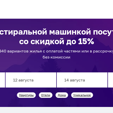
 стиральной машинкой пос
со скидкой до 15%
340
вариантов
жилья с оплатой частями или в рассрочк
без комиссии
Navigate
Navigate
Квартиры
Отели
Дома
Уникальное
forward
backward
to
to
interact
interact