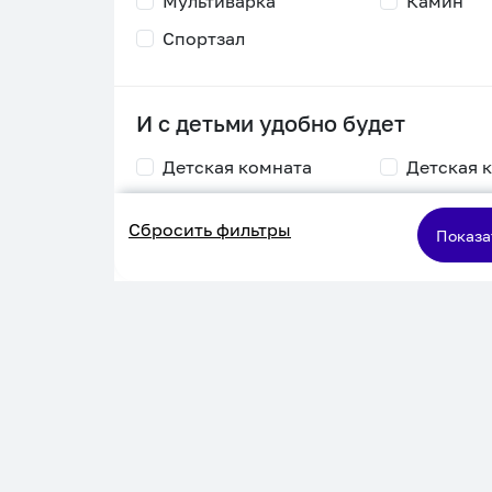
Мультиварка
Камин
Спортзал
И с детьми удобно будет
Детская комната
Детская 
Столик для
Двухъяру
Сбросить фильтры
кормления
кровать
Показа
Пеленальный стол
Игровая приставка