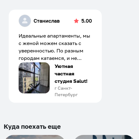
Станислав
5.00
Идеальные апартаменты, мы
с женой можем сказать с
уверенностью. По разным
городам катаемся, и не
только в России. Сервис на
Уютная
отличном уровне. Хозяин
частная
апартаментов доброй души
студия Salut!
человек, всегда можно
г Санкт-
Петербург
договориться, подскажет
что как и почему.
Рекомендуем на 100% и вам,
и друзьям и сами будем
приезжать еще...
Куда поехать еще