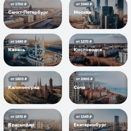
от
1700
₽
от
1940
₽
Санкт-Петербург
Москва
от
1490
₽
от
1270
₽
Казань
Кисловодск
от
1800
₽
от
2300
₽
Калининград
Сочи
от
1970
₽
от
1345
₽
Краснодар
Екатеринбург