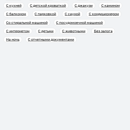
С кухней
С детской кроваткой
С джакузи
С камином
С балконом
С парковкой
С сауной
С кондиционером
Со стиральной машиной
С посудомоечной машиной
С интернетом
С детьми
С животными
Без залога
На ночь
С отчетными документами