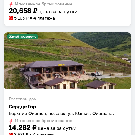
Мгновенное бронирование
changing
changing
20,658
₽
цена за
за сутки
dates.
dates.
5,165
₽ × 4 платежа
Жильё проверено
Гостевой дом
Сердце Гор
Верхний Фиагдон, поселок, ул. Южная, Фиагдонское сельское поселение
Мгновенное бронирование
14,282
₽
цена за
за сутки
3,571
₽ × 4 платежа