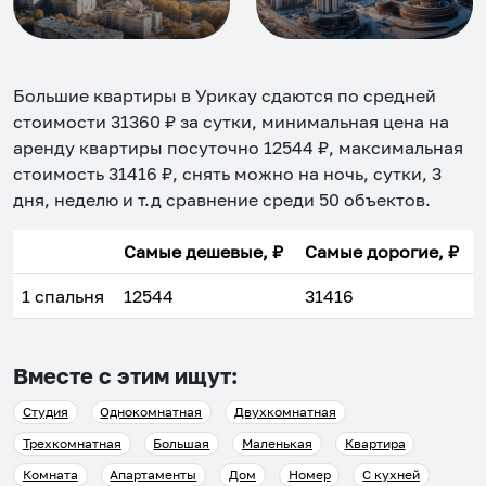
Большие квартиры в Урикау
сдаются по средней
стоимости
31360
₽ за сутки, минимальная цена на
аренду квартиры посуточно
12544
₽, максимальная
стоимость
31416
₽, снять можно на ночь, сутки, 3
дня, неделю и т.д сравнение среди
50
объектов
.
Самые дешевые, ₽
Самые дорогие, ₽
1 спальня
12544
31416
Вместе с этим ищут:
Студия
Однокомнатная
Двухкомнатная
Трехкомнатная
Большая
Маленькая
Квартира
Комната
Апартаменты
Дом
Номер
С кухней