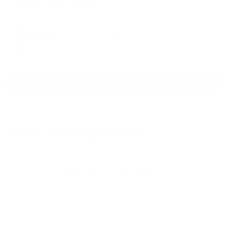
Бутик-отель Пушкин
Уфа, ул. Пушкина, д.42А
Мгновенное бронирование
8,753
₽
цена за
за сутки
2,188
₽ × 4 платежа
Смотреть все
Отзывы после проживания
Станислав
5.00
Идеальные апартаменты, мы
с женой можем сказать с
уверенностью. По разным