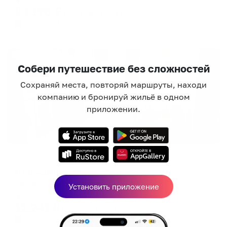
23,196
₽
цена за
за сутки
5,799
₽ × 4 платежа
Жильё проверено
Собери путешествие без сложностей
Сохраняй места, повторяй маршруты, находи
компанию и бронируй жильё в одном
приложении.
Апартаменты в разных районах города
На Бакалинской
Уфа, Бакалинская 33/2
Установить приложение
Мгновенное бронирование
12,241
₽
цена за
за сутки
3,060
₽ × 4 платежа