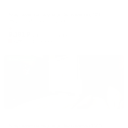
Апартаменты в разных районах города
Апартаменты на улице Пархоменко, 123
Уфа, улица Пархоменко, 123
Мгновенное бронирование
9,181
₽
цена за
за сутки
2,295
₽ × 4 платежа
Жильё проверено
Апартаменты в разных районах города
Апартаменты на улице Пархоменко 156Б