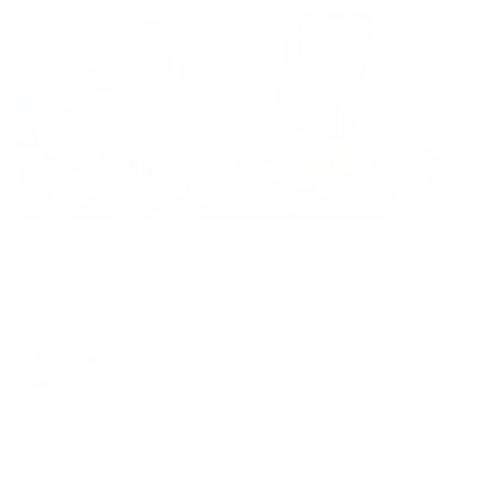
Жильё проверено
Апартаменты в разных районах города
Центр! Апартаменты на 9 этаже, Аксакова 81
Уфа, ул. Аксакова, 81
Мгновенное бронирование
6,504
₽
цена за
за сутки
1,626
₽ × 4 платежа
Жильё проверено