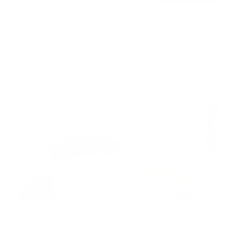
Апартаменты в разных районах города
Стильная квартира Тирамису в ЖК На Пархоменко
Уфа, улица Пархоменко, 151/1
Мгновенное бронирование
7,573
₽
цена за
за сутки
1,893
₽ × 4 платежа
Жильё проверено
Мини-отель