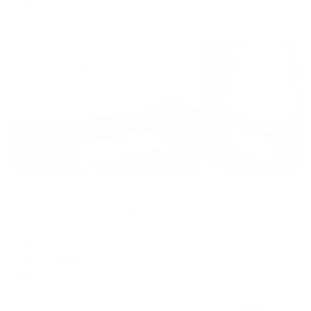
2,232
₽ × 4 платежа
Жильё проверено
Коттедж
Коттедж на улице Цюрупы 193А
Уфа, ул. Цюрупы, 193А
Мгновенное бронирование
12,752
₽
цена за
за сутки
3,188
₽ × 4 платежа