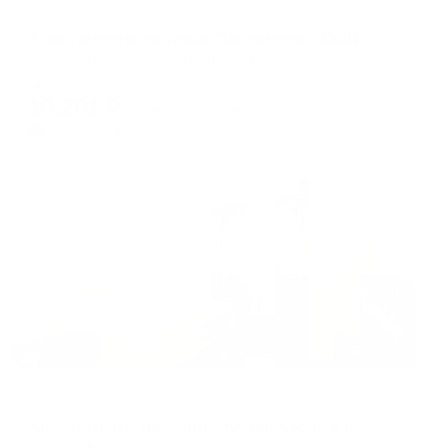
Апартаменты в разных районах города
Апартаменты на улице Пархоменко 156Д
Уфа, ул. Пархоменко, 156Д кв 74
Мгновенное бронирование
10,201
₽
цена за
за сутки
2,550
₽ × 4 платежа
Жильё проверено
Апартаменты в разных районах города
Апартаменты на улице Мустая Карима 16
Уфа, ул. Мустая Карима, 16