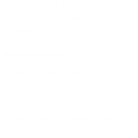
дня, неделю и т.д сравнение среди
1350
объектов
.
Самые дешевые, ₽
Самые дорогие, ₽
1 спальня
1076
25760
Вместе с этим ищут:
Студия
Однокомнатная
Двухкомнатная
Трехкомнатная
Большая
Маленькая
Квартира
Комната
Апартаменты
Дом
Номер
С кухней
С кухней
С детской кроваткой
С джакузи
С камином
С балконом
С парковкой
С сауной
С кондиционером
Со стиральной машиной
С посудомоечной машиной
С интернетом
С детьми
С животными
Без залога
На ночь
С отчетными документами