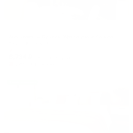
Апартаменты в разных районах города
Апартаменты Суточно Уфа на улице Кирова
Уфа, ул. Кирова, 130
Мгновенное бронирование
6,734
₽
цена за
за сутки
1,684
₽ × 4 платежа
Жильё проверено