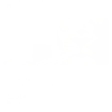
цена за
за сутки
1,594
₽ × 4 платежа
Жильё проверено
Хостел
Хостел Уфа
Уфа, ул. Мустая Карима, 41, 2 этаж
Мгновенное бронирование
1,991
₽
цена за
за сутки
498
₽ × 4 платежа