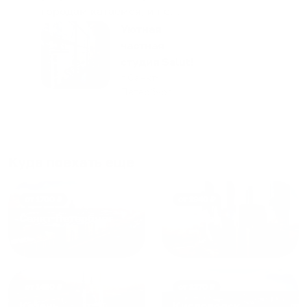
городам катаемся, и не
только в России. Сервис на
Уютная
отличном уровне. Хозяин
частная
апартаментов доброй души
студия Salut!
человек, всегда можно
г Санкт-
Петербург
договориться, подскажет
что как и почему.
Рекомендуем на 100% и вам,
и друзьям и сами будем
приезжать еще...
Куда поехать еще
от
1700
₽
от
1940
₽
Санкт-Петербург
Москва
от
1490
₽
от
1270
₽
Казань
Кисловодск