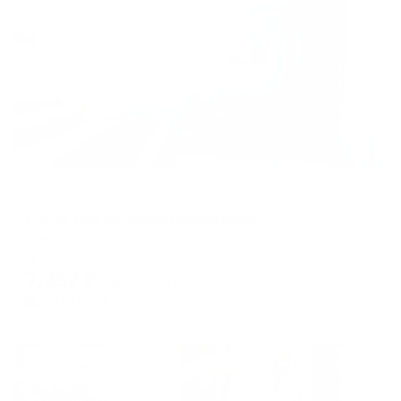
Жильё проверено
Апартаменты в разных районах города
Сутки Уфа на улице Пархоменко
Уфа, ул. Пархоменко, 156Б
Мгновенное бронирование
7,252
₽
цена за
за сутки
1,813
₽ × 4 платежа
Жильё проверено