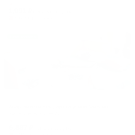
Мгновенное бронирование
changing
changing
1,991
₽
цена за
за сутки
dates.
dates.
498
₽ × 4 платежа
Жильё проверено
Апартаменты в разных районах города
Апартаменты стандарт на улице Бакалинская 21
Уфа, ул. Бакалинская 21
Мгновенное бронирование
6,887
₽
цена за
за сутки
1,722
₽ × 4 платежа