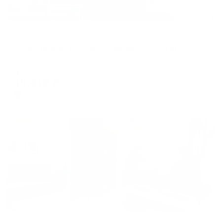
Отель
Хиллс Гарден (ex. Hilton Garden Inn Ufa Riverside) (Хиллс Гарден, бывший Хилтон Гарден Инн Уфа Риверсайд)
Уфа, ул. Аксакова, 4
Мгновенное бронирование
19,619
₽
цена за
за сутки
4,905
₽ × 4 платежа
Жильё проверено