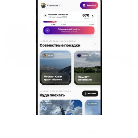
Жильё проверено
Апартаменты в разных районах города
Апартаменты на улице Октябрьской Революции 23А
Уфа, ул. Октябрьской Революции, 23А
Мгновенное бронирование
6,831
₽
цена за
за сутки
1,708
₽ × 4 платежа
Жильё проверено