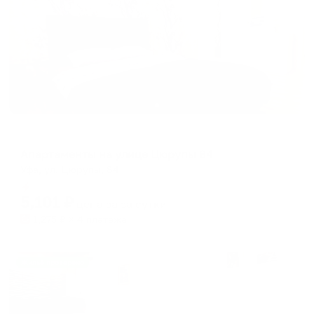
Апартаменты в разных районах города
Апартаменты на улице Цюрупы 84
Уфа, ул. Цюрупы, 84
Мгновенное бронирование
5,101
₽
цена за
за сутки
1,275
₽ × 4 платежа
Жильё проверено