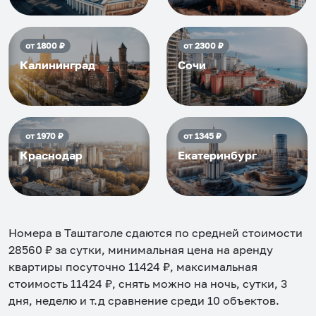
от
1800
₽
от
2300
₽
Калининград
Сочи
от
1970
₽
от
1345
₽
Краснодар
Екатеринбург
Номера в Таштаголе
сдаются по средней стоимости
28560
₽ за сутки, минимальная цена на аренду
квартиры посуточно
11424
₽, максимальная
стоимость
11424
₽, снять можно на ночь, сутки, 3
дня, неделю и т.д сравнение среди
10
объектов
.