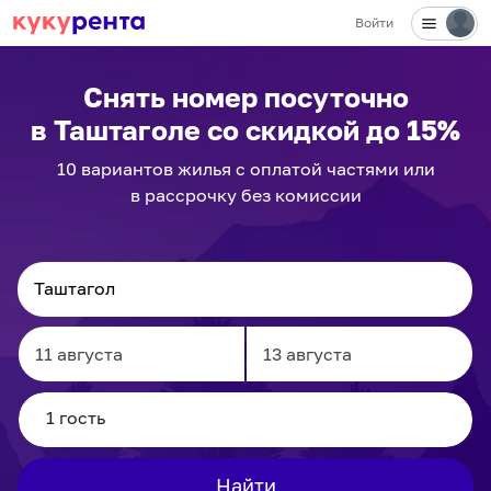
Войти
Снять номер посуточно
в Таштаголе
со скидкой до 15%
10
вариантов
жилья с оплатой частями или
в рассрочку без комиссии
Navigate
Navigate
forward
backward
to
to
interact
interact
Найти