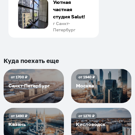
только в России. Сервис на
Уютная
отличном уровне. Хозяин
частная
апартаментов доброй души
студия Salut!
человек, всегда можно
г Санкт-
Петербург
договориться, подскажет
что как и почему.
Рекомендуем на 100% и вам,
и друзьям и сами будем
приезжать еще...
Куда поехать еще
от
1700
₽
от
1940
₽
Санкт-Петербург
Москва
от
1490
₽
от
1270
₽
Казань
Кисловодск