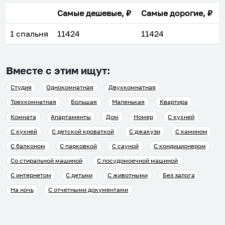
Самые дешевые, ₽
Самые дорогие, ₽
1 спальня
11424
11424
Вместе с этим ищут:
Студия
Однокомнатная
Двухкомнатная
Трехкомнатная
Большая
Маленькая
Квартира
Комната
Апартаменты
Дом
Номер
С кухней
С кухней
С детской кроваткой
С джакузи
С камином
С балконом
С парковкой
С сауной
С кондиционером
Со стиральной машиной
С посудомоечной машиной
С интернетом
С детьми
С животными
Без залога
На ночь
С отчетными документами