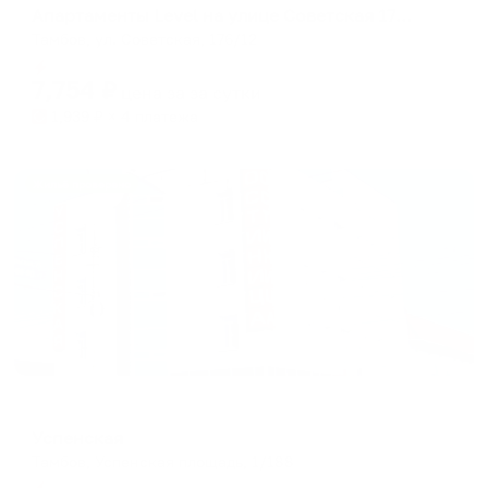
Апартаменты Level на улице Советская 176/12
Тамбов, ул. Советская, 176/12
Мгновенное бронирование
7,754
₽
цена за
за сутки
1,939
₽ × 4 платежа
Жильё проверено
Отель
Успенская
Тамбов, Успенская площадь, 1/188
Мгновенное бронирование