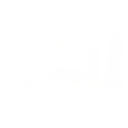
Мгновенное бронирование
11,121
₽
цена за
за сутки
2,780
₽ × 4 платежа
Жильё проверено
Апартаменты в разных районах города
Апартаменты на улице 1-я Полковая 23, подъезд 1
Тамбов, 1-я Полковая улица, 23
Мгновенное бронирование
6,734
₽
цена за
за сутки