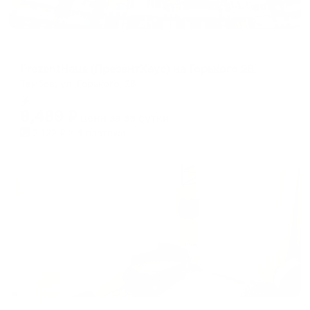
Апартаменты в разных районах города
PrezentHaus (ПрезентХаус) на Горького 28
Тамбов, ул. Горького, 28
Мгновенное бронирование
8,489
₽
цена за
за сутки
2,122
₽ × 4 платежа
Жильё проверено