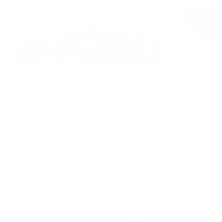
Апартаменты в разных районах города
Апартаменты Level на улице Елецкая 56
Тамбов, ул. Елецкая, д.56
Мгновенное бронирование
6,734
₽
цена за
за сутки
1,684
₽ × 4 платежа
Жильё проверено