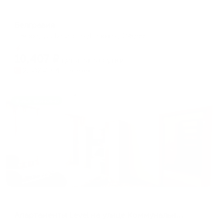
Отель
Белгравия
Тамбов, ул. Базарная/Рабочая, 168/99
Мгновенное бронирование
10,407
₽
цена за
за сутки
2,602
₽ × 4 платежа
Жильё проверено
Апартаменты в разных районах города
Апартаменты Level на улице Коммунальная 18