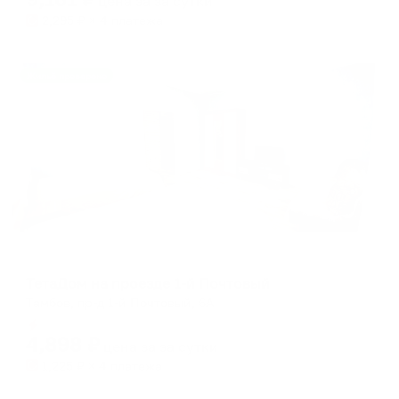
цена за
за сутки
2,295
₽ × 4 платежа
Жильё проверено
Апартаменты в разных районах города
ТетаДом на проезде 1-й Почтовый
Тамбов, пр-д 1-й Почтовый, 6А
Мгновенное бронирование
4,898
₽
цена за
за сутки
1,225
₽ × 4 платежа