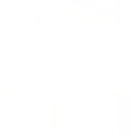
Апартаменты в разных районах города
ТетаДом на улице Гоголя 2А
Тамбов, ул. Гоголя, 2А
Мгновенное бронирование
9,591
₽
цена за
за сутки
2,398
₽ × 4 платежа
Жильё проверено