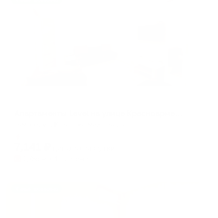
Жильё проверено
Апартаменты в разных районах города
Апартаменты Level на улице Красноармейская 6
Тамбов, ул. Красноармейская, 6
Мгновенное бронирование
7,141
₽
цена за
за сутки
1,785
₽ × 4 платежа
Жильё проверено