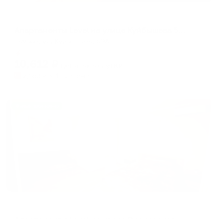
Апартаменты в разных районах города
Апартаменты Level на улице Куйбышева 59А
Тамбов, ул. Куйбышева, 59А
Мгновенное бронирование
10,612
₽
цена за
за сутки
2,653
₽ × 4 платежа
Жильё проверено
Апартаменты в разных районах города