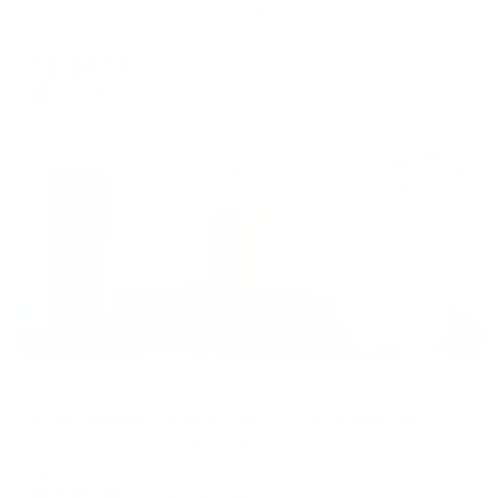
Тамбов, ул. Коммунальная, 18
Мгновенное бронирование
13,262
₽
цена за
за сутки
3,316
₽ × 4 платежа
Жильё проверено
Апартаменты в разных районах города
Апартаменты Level на улице Советская 160
Тамбов, ул. Советская, д.160
Мгновенное бронирование
9,181
₽