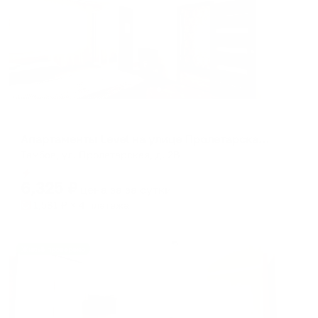
Апартаменты в разных районах города
Апартаменты Level на улице Пролетарская 2В
Тамбов, ул. Пролетарская, д. 2В
Мгновенное бронирование
6,325
₽
цена за
за сутки
1,581
₽ × 4 платежа
Жильё проверено