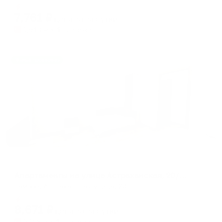
Мгновенное бронирование
changing
changing
7,761
₽
цена за
за сутки
dates.
dates.
1,940
₽ × 4 платежа
Жильё проверено
Апартаменты в разных районах города
Апартаменты на улице Астраханская, 20/5.1
Тамбов, Астраханская улица, 20
Мгновенное бронирование
8,671
₽
цена за
за сутки
2,168
₽ × 4 платежа