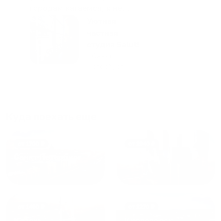
городам катаемся, и не
только в России. Сервис на
Уютная
отличном уровне. Хозяин
частная
апартаментов доброй души
студия Salut!
человек, всегда можно
г Санкт-
Петербург
договориться, подскажет
что как и почему.
Рекомендуем на 100% и вам,
и друзьям и сами будем
приезжать еще...
Куда поехать еще
от
1700
₽
от
1940
₽
Санкт-Петербург
Москва
от
1490
₽
от
1270
₽
Казань
Кисловодск