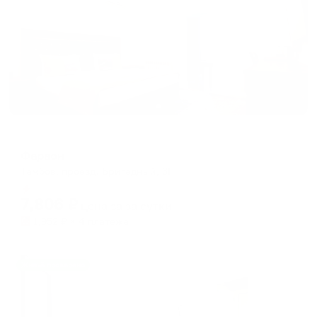
Мини-отель
Фараон
Тамбов, проезд. Бригадный, 3Г
Мгновенное бронирование
7,806
₽
цена за
за сутки
1,952
₽ × 4 платежа
Жильё проверено