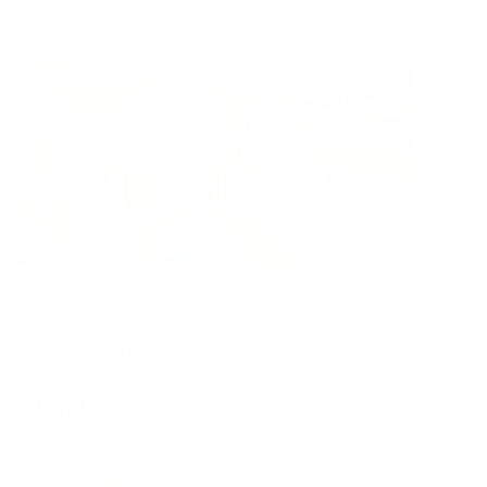
1,684
₽ × 4 платежа
Жильё проверено
Апартаменты в разных районах города
ТетаДом на улице Пионерская 10
Тамбов, ул. Пионерская, 10
Мгновенное бронирование
13,262
₽
цена за
за сутки
3,316
₽ × 4 платежа