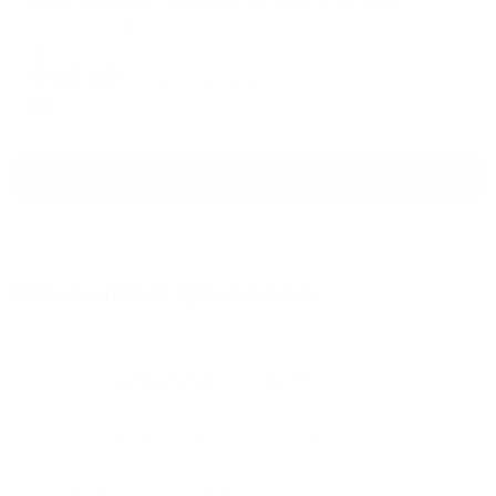
Апартаменты Level на улице Пионерская 9 А
Тамбов, ул. Пионерская, 9 А
Мгновенное бронирование
9,181
₽
цена за
за сутки
2,295
₽ × 4 платежа
Смотреть все
Отзывы после проживания
Станислав
5.00
Идеальные апартаменты, мы
с женой можем сказать с
уверенностью. По разным