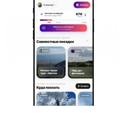
Жильё проверено
Апартаменты в разных районах города
PrezentHaus (ПрезентХаус) на Советской
Тамбов, ул. Советская, 190Д, корп. 1
Мгновенное бронирование
6,631
₽
цена за
за сутки
1,658
₽ × 4 платежа
Жильё проверено