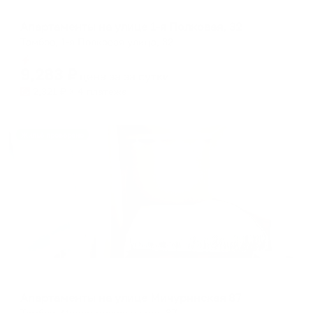
Апартаменты в разных районах города
Апартаменты на улице 1-я Полковая, 32
Тамбов, 1-я Полковая улица, 32
Мгновенное бронирование
9,283
₽
цена за
за сутки
2,321
₽ × 4 платежа
Жильё проверено
Апартаменты в разных районах города
Апартаменты на улице Мичуринская 87
Тамбов, Мичуринская улица, 87