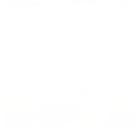
Апартаменты в разных районах города
ТетаДом на улице Пионерская 13
Тамбов, ул. Пионерская, 13
Мгновенное бронирование
8,161
₽
цена за
за сутки
2,040
₽ × 4 платежа
Жильё проверено
Апартаменты в разных районах города