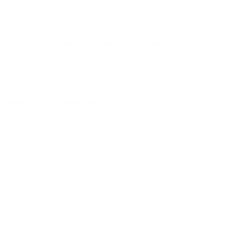
ночь, сутки, 3 дня, неделю и т.д сравнение среди
570
объектов
.
Самые дешевые, ₽
Самые дорогие, ₽
1 спальня
2724
11743
Вместе с этим ищут:
Студия
Однокомнатная
Двухкомнатная
Трехкомнатная
Большая
Маленькая
Квартира
Комната
Апартаменты
Дом
Номер
С кухней
С кухней
С детской кроваткой
С джакузи
С камином
С балконом
С парковкой
С сауной
С кондиционером
Со стиральной машиной
С посудомоечной машиной
С интернетом
С детьми
С животными
Без залога
На ночь
С отчетными документами