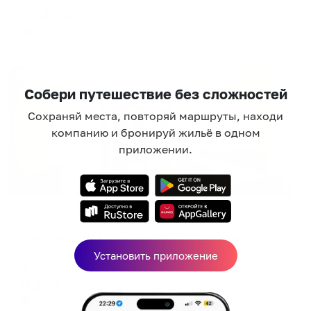
7,141
₽
цена за
за сутки
1,785
₽ × 4 платежа
Жильё проверено
Собери путешествие без сложностей
Сохраняй места, повторяй маршруты, находи
компанию и бронируй жильё в одном
приложении.
Апартаменты в разных районах города
Апартаменты Level на улице Красноармейская 9
Тамбов, ул. Красноармейская, 9
Установить приложение
Мгновенное бронирование
9,181
₽
цена за
за сутки
2,295
₽ × 4 платежа