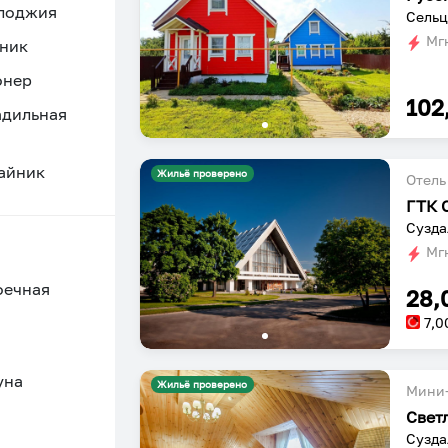
 лоджия
Сельц
Мгн
ник
онер
102
адильная
айник
Жильё проверено
Отель
ГТК 
Сузда
Мгн
оечная
28,
7,0
уна
Жильё проверено
Мини-
Свет
Сузда