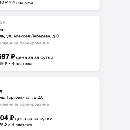
40
₽ × 4 платежа
едж
ин
ль, ул. Алексея Лебедева, д.9
овенное бронирование
597
₽
цена за
за сутки
49
₽ × 4 платежа
л
ль, Торговая пл., д.2А
овенное бронирование
104
₽
цена за
за сутки
76
₽ × 4 платежа