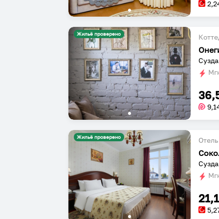
2,2
Жильё проверено
Котт
Онег
Сузда
Мгн
36,
9,1
Жильё проверено
Отель
Соко
Сузда
Мгн
21,
5,2