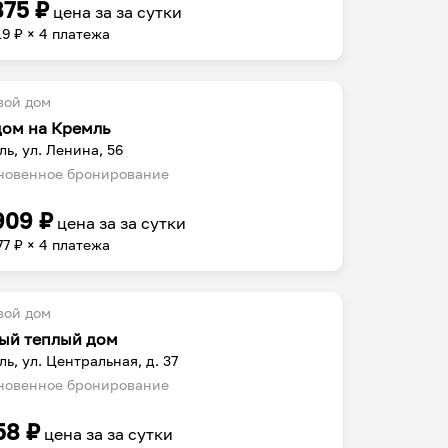
875
₽
цена за
за сутки
19
₽ × 4 платежа
вой дом
дом на Кремль
ль, ул. Ленина, 56
овенное бронирование
909
₽
цена за
за сутки
77
₽ × 4 платежа
вой дом
ый теплый дом
ль, ул. Центральная, д. 37
овенное бронирование
58
₽
цена за
за сутки