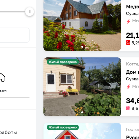
Медв
Сузда
Мгн
21,
5,2
Жильё проверено
Котт
Дом 
Сузда
Мгн
ом
Уникальное
34,
8,6
Жильё проверено
Госте
 работы
Русс