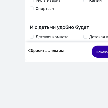
Мультиварка
Камин
Спортзал
И с детьми удобно будет
Детская комната
Детская 
Столик для
Двухъяру
Сбросить фильтры
кормления
кровать
Показа
Пеленальный стол
Игровая приставка