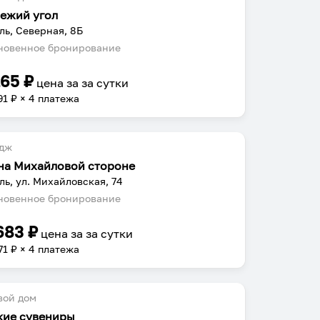
ежий угол
ль, Северная, 8Б
овенное бронирование
165
₽
цена за
за сутки
91
₽ × 4 платежа
едж
на Михайловой стороне
ль, ул. Михайловская, 74
овенное бронирование
683
₽
цена за
за сутки
71
₽ × 4 платежа
вой дом
кие сувениры