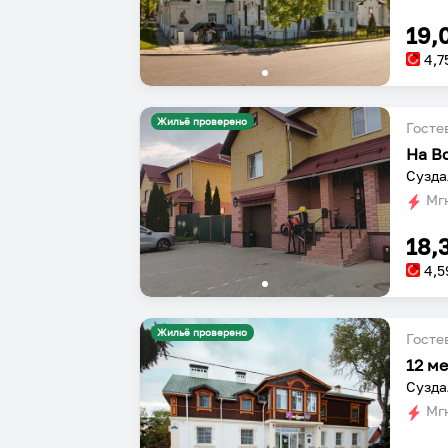
19,
4,7
Жильё проверено
Госте
На В
Сузда
Мгн
18,
4,5
Жильё проверено
Госте
12 м
Сузда
Мгн