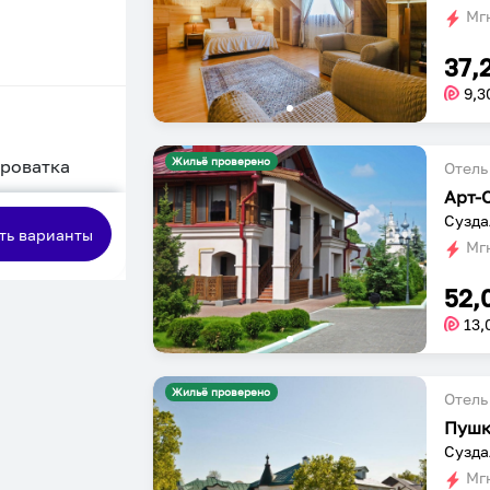
Мгн
37,
9,3
Жильё проверено
кроватка
Отель
Арт-
сная
Сузда
ть варианты
Мгн
52,
13,
Жильё проверено
Отель
Пушк
Сузда
Мгн