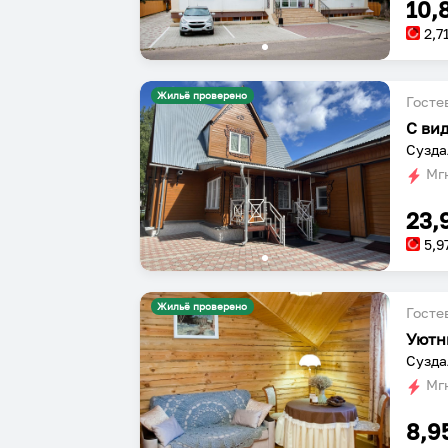
10,
2,7
Жильё проверено
Госте
С ви
Сузда
Мгн
23,
5,9
Жильё проверено
Госте
Уютн
Сузда
Мгн
8,9