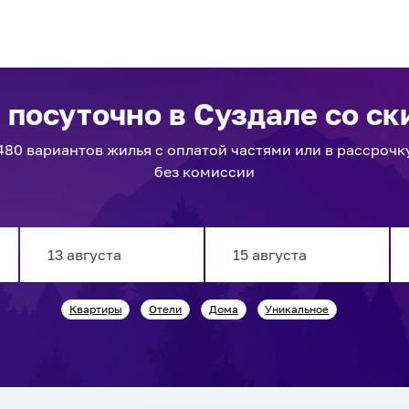
 посуточно
в Суздале
со ск
480
вариантов
жилья с оплатой частями или в рассрочк
без комиссии
Navigate
Navigate
Квартиры
Отели
Дома
Уникальное
forward
backward
to
to
interact
interact
with
with
the
the