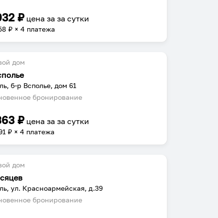
032
₽
цена за
за сутки
58
₽ × 4 платежа
вой дом
сполье
ль, б-р Всполье, дом 61
овенное бронирование
363
₽
цена за
за сутки
91
₽ × 4 платежа
вой дом
есяцев
ль, ул. Красноармейская, д.39
овенное бронирование