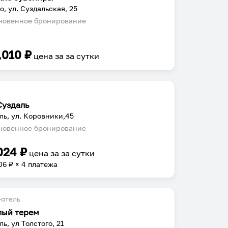
о, ул. Суздальская, 25
овенное бронирование
,010
₽
цена за
за сутки
Суздаль
ль, ул. Коровники,45
овенное бронирование
024
₽
цена за
за сутки
06
₽ × 4 платежа
отель
лый терем
ль, ул Толстого, 21