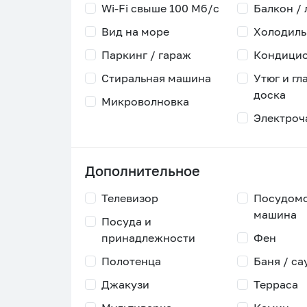
Wi-Fi свыше 100 Мб/с
Балкон /
Вид на море
Холодиль
Паркинг / гараж
Кондици
Стиральная машина
Утюг и гл
доска
Микроволновка
Электроч
Дополнительное
Телевизор
Посудом
машина
Посуда и
принадлежности
Фен
Полотенца
Баня / са
Джакузи
Терраса