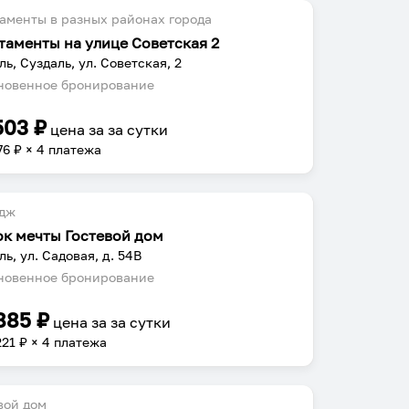
аменты в разных районах города
таменты на улице Советская 2
ль, Суздаль, ул. Советская, 2
овенное бронирование
503
₽
цена за
за сутки
76
₽ × 4 платежа
едж
ок мечты Гостевой дом
ль, ул. Садовая, д. 54В
овенное бронирование
885
₽
цена за
за сутки
221
₽ × 4 платежа
вой дом