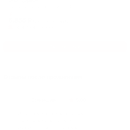
Orion (Орион)
Сургут, ул. Игоря Киртбая, д. 23
Мгновенное бронирование
5,855
₽
цена за
за сутки
1,464
₽ × 4 платежа
Смотреть все
Отзывы после проживания
Станислав
5.00
Идеальные апартаменты, мы
с женой можем сказать с
уверенностью. По разным