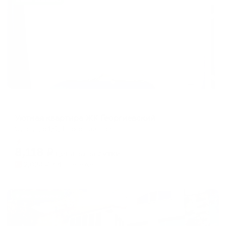
Жильё проверено
Апартаменты в разных районах города
Уютная квартира ЖК Георгиевский
Сургут, 54/1, Югорский тракт
Мгновенное бронирование
8,118
₽
цена за
за сутки
2,030
₽ × 4 платежа
Жильё проверено