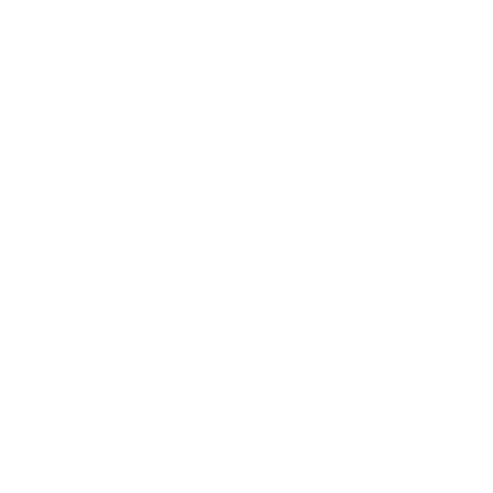
ночь, сутки, 3 дня, неделю и т.д сравнение среди
580
объектов
.
Самые дешевые, ₽
Самые дорогие, ₽
1 спальня
1334
18710
Вместе с этим ищут:
Студия
Однокомнатная
Двухкомнатная
Трехкомнатная
Большая
Маленькая
Квартира
Комната
Апартаменты
Дом
Номер
С кухней
С кухней
С детской кроваткой
С джакузи
С камином
С балконом
С парковкой
С сауной
С кондиционером
Со стиральной машиной
С посудомоечной машиной
С интернетом
С детьми
С животными
Без залога
На ночь
С отчетными документами