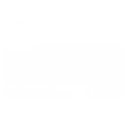
Бизнес Отель
Сургут, проспект Мира, 42 ст. 1
Мгновенное бронирование
8,979
₽
цена за
за сутки
2,245
₽ × 4 платежа
Жильё проверено
Отель
Метелица
Сургут, Нефтеюганское шоссе, 26
Мгновенное бронирование