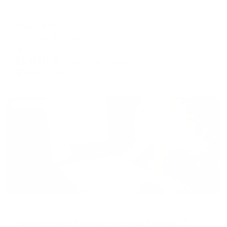
Отель
Gala (Гала)
Сургут, ул. Гагарина, 12
Мгновенное бронирование
11,019
₽
цена за
за сутки
2,755
₽ × 4 платежа
Жильё проверено
Апартаменты в разных районах города
Apartments by Xasanov на улице Бажова 15