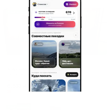
Жильё проверено
Апартаменты в разных районах города
Апартаменты в центре г. Сургута
Сургут, Университетская 9
Мгновенное бронирование
6,531
₽
цена за
за сутки
1,633
₽ × 4 платежа
Жильё проверено