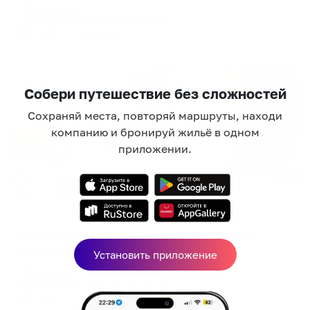
7,740
₽
цена за
за сутки
1,935
₽ × 4 платежа
Жильё проверено
Собери путешествие без сложностей
Сохраняй места, повторяй маршруты, находи
компанию и бронируй жильё в одном
приложении.
Апартаменты в разных районах города
Harter Rooms на улице 30 лет Победы 42/1
Сургут, ул. 30 лет Победы, 42/1
Установить приложение
Мгновенное бронирование
6,376
₽
цена за
за сутки
1,594
₽ × 4 платежа