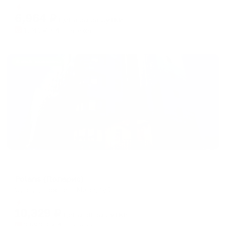
Мгновенное бронирование
changing
changing
6,964
₽
цена за
за сутки
dates.
dates.
1,741
₽ × 4 платежа
Жильё проверено
Отель
Polaris (Поларис)
Сургут, проспект Мира, 6/1
Мгновенное бронирование
10,329
₽
цена за
за сутки
2,582
₽ × 4 платежа