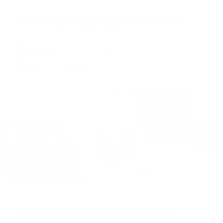
Апартаменты в разных районах города
Апартаменты на улице Университетская 9
Сургут, Университетская улица, 9
Мгновенное бронирование
6,376
₽
цена за
за сутки
1,594
₽ × 4 платежа
Жильё проверено
Апартаменты в разных районах города
Апартаменты на улице Иосифа Каролинского 9
Сургут, ул. Иосифа Каролинского, 9