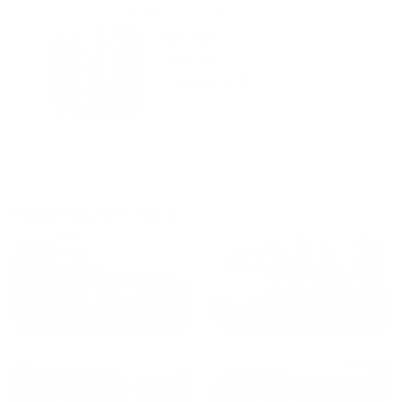
городам катаемся, и не
только в России. Сервис на
Уютная
отличном уровне. Хозяин
частная
апартаментов доброй души
студия Salut!
человек, всегда можно
г Санкт-
Петербург
договориться, подскажет
что как и почему.
Рекомендуем на 100% и вам,
и друзьям и сами будем
приезжать еще...
Куда поехать еще
от
1700
₽
от
1940
₽
Санкт-Петербург
Москва
от
1490
₽
от
1270
₽
Казань
Кисловодск