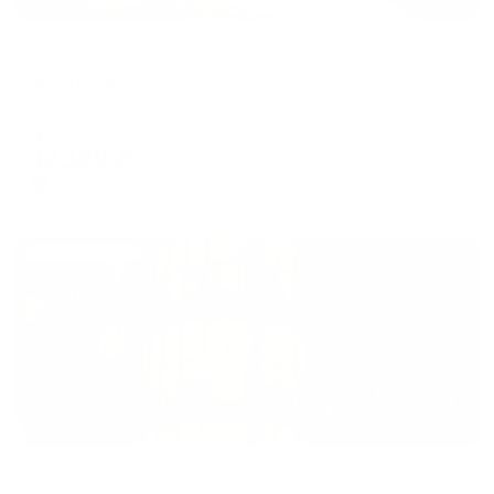
Мини-отель
Арт Отель
Сургут, ул. Университетская, 23/6
Мгновенное бронирование
12,189
₽
цена за
за сутки
3,047
₽ × 4 платежа
Жильё проверено
Отель