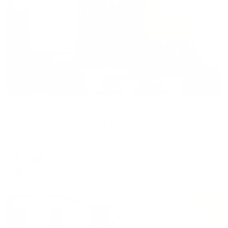
Жильё проверено
Апартаменты в разных районах города
Апартаменты на улице Иосифа Каролинского,16
Сургут, Улица Иосифа Каролинского, 16
Мгновенное бронирование
5,356
₽
цена за
за сутки
1,339
₽ × 4 платежа
Жильё проверено