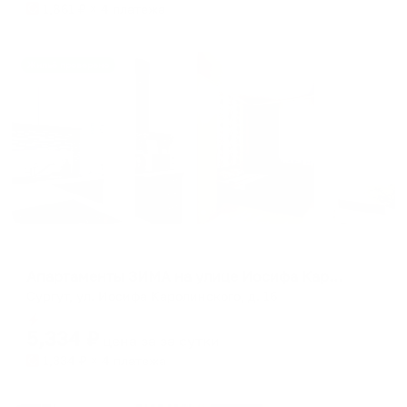
1,861
₽ × 4 платежа
Жильё проверено
Апартаменты в разных районах города
Апартаменты ЗИМА на улице Иосифа Каролинского 16
Сургут, ул. Иосифа Каролинского, д. 16
Мгновенное бронирование
5,334
₽
цена за
за сутки
1,334
₽ × 4 платежа