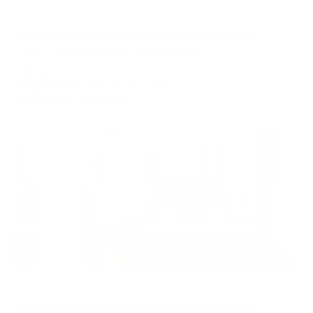
Апартаменты в разных районах города
Апартаменты на переулке Рахманинова 35/16
Сочи, переулок Рахманинова, 35/16
Мгновенное бронирование
9,391
₽
цена за
за сутки
2,348
₽ × 4 платежа
Жильё проверено
Апартаменты в разных районах города
Апартаменты Мемфис на улице Навагинская 9Д