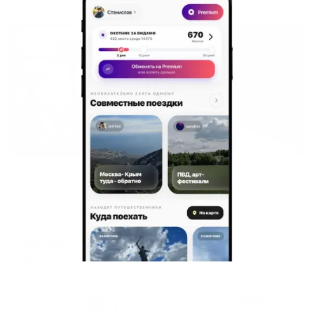
Жильё проверено
Апартаменты в разных районах города
Апартаменты на улице Навагинская 12
Сочи, ул. Навагинская, 12
Мгновенное бронирование
29,381
₽
цена за
за сутки
7,345
₽ × 4 платежа
Жильё проверено