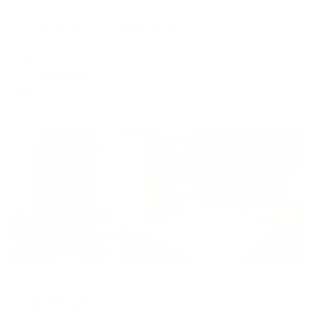
Апартаменты в разных районах города
Апартаменты на Приморской
Сочи, Приморская, 4 Б
Мгновенное бронирование
11,834
₽
цена за
за сутки
2,959
₽ × 4 платежа
Жильё проверено
Отель
Альпийская
Сочи, ул. Альпийская, 27А