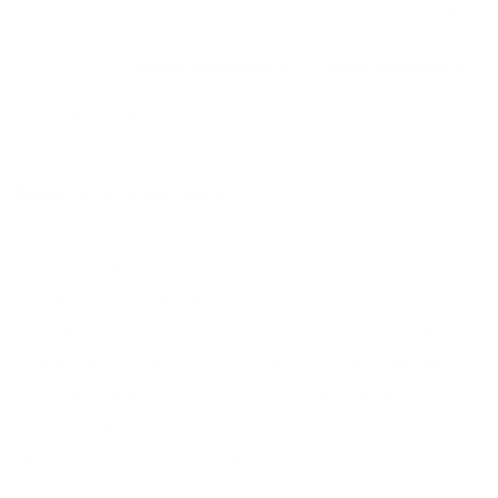
дня, неделю и т.д сравнение среди
1640
объектов
.
Самые дешевые, ₽
Самые дорогие, ₽
1 спальня
6990
77146
Вместе с этим ищут:
Студия
Однокомнатная
Двухкомнатная
Трехкомнатная
Большая
Маленькая
Квартира
Комната
Апартаменты
Дом
Номер
С кухней
С кухней
С детской кроваткой
С джакузи
С камином
С балконом
С парковкой
С сауной
С кондиционером
Со стиральной машиной
С посудомоечной машиной
С интернетом
С детьми
С животными
Без залога
На ночь
С отчетными документами