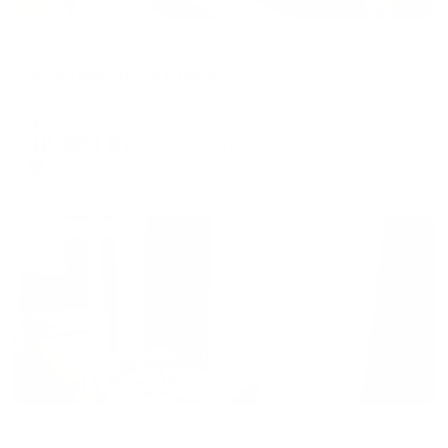
Апарт-отель
Апартаменты на 8 небе
Сочи, ул. Орджоникидзе, 24/2
Мгновенное бронирование
18,363
₽
цена за
за сутки
4,591
₽ × 4 платежа
Жильё проверено
Апартаменты в разных районах города