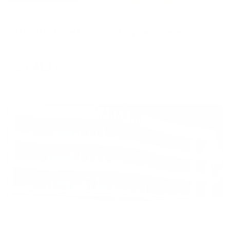
Отель
LUCIANO Hotel&SPA Sochi (Лучано Отель СПА Сочи)
Сочи, ул. Курортный проспект, д. 86.
Мгновенное бронирование
55,418
₽
цена за
за сутки
13,855
₽ × 4 платежа
Жильё проверено
Отель