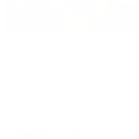
Апартаменты в разных районах города
Апартаменты Мандарин
Сочи, ул. Джигитская, 1
Мгновенное бронирование
22,443
₽
цена за
за сутки
5,611
₽ × 4 платежа
Жильё проверено