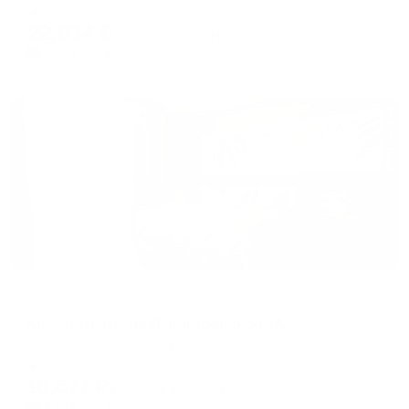
Мгновенное бронирование
changing
changing
22,034
₽
цена за
за сутки
dates.
dates.
5,509
₽ × 4 платежа
Жильё проверено
Апартаменты в разных районах города
Апартаменты на Ленинградской 7А
Сочи, Ленинградская улица, 7А
Мгновенное бронирование
16,577
₽
цена за
за сутки
4,144
₽ × 4 платежа