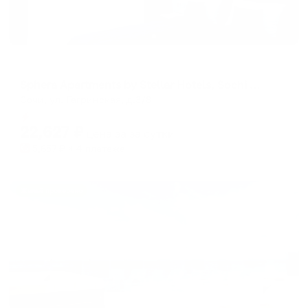
Апарт-отель
Sphera Apartments by Stellar Hotels, Sochi (Сфера)
Сочи, ул. Гагринская, д.3/8
Мгновенное бронирование
22,627
₽
цена за
за сутки
5,657
₽ × 4 платежа
Жильё проверено