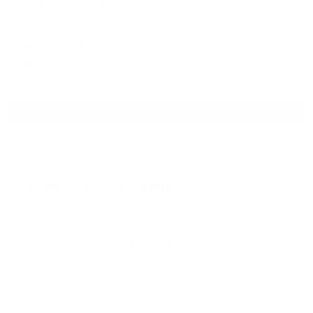
Апарт-отель Санремо
Сочи, ул. Черноморская, д.13г
Мгновенное бронирование
19,485
₽
цена за
за сутки
4,871
₽ × 4 платежа
Смотреть все
Отзывы после проживания
Станислав
5.00
Идеальные апартаменты, мы
с женой можем сказать с
уверенностью. По разным