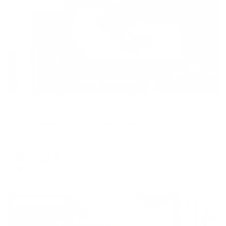
Жильё проверено
Апарт-отель
Апартаментный комплекс Grand Royal Residences (Гранд Роял Резиденс)
Сочи, ул. Виноградная, 14
Мгновенное бронирование
26,321
₽
цена за
за сутки
6,580
₽ × 4 платежа
Жильё проверено