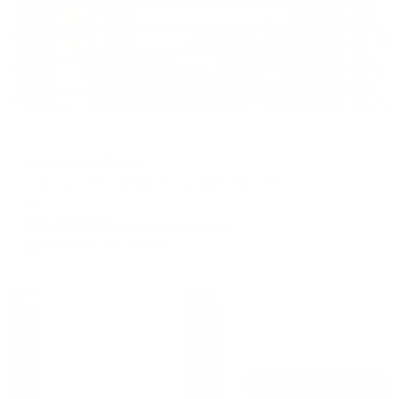
Отель
HiLoft (ХайЛофт)
Сочи, ул. Черноморская, д. 15/1, пом. 24
Мгновенное бронирование
19,480
₽
цена за
за сутки
4,870
₽ × 4 платежа
Жильё проверено