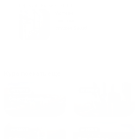
городам катаемся, и не
только в России. Сервис на
Уютная
отличном уровне. Хозяин
частная
апартаментов доброй души
студия Salut!
человек, всегда можно
г Санкт-
Петербург
договориться, подскажет
что как и почему.
Рекомендуем на 100% и вам,
и друзьям и сами будем
приезжать еще...
Куда поехать еще
от
1700
₽
от
1940
₽
Санкт-Петербург
Москва
от
1490
₽
от
1270
₽
Казань
Кисловодск