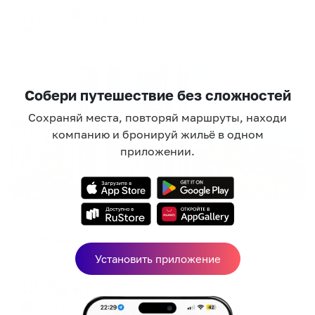
17,117
₽
цена за
за сутки
4,279
₽ × 4 платежа
Жильё проверено
Собери путешествие без сложностей
Сохраняй места, повторяй маршруты, находи
компанию и бронируй жильё в одном
приложении.
Апартаменты в разных районах города
Апартаменты на улице Виноградная 4
Сочи, ул. Виноградная, 4
Установить приложение
Мгновенное бронирование
12,752
₽
цена за
за сутки
3,188
₽ × 4 платежа