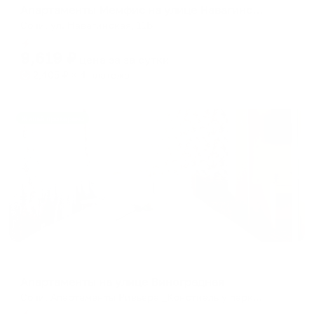
Апартаменты Мемфис на улице Навагинская 11Б
Сочи, ул. Навагинская, 11Б
Мгновенное бронирование
9,619
₽
цена за
за сутки
2,405
₽ × 4 платежа
Жильё проверено
Апартаменты в разных районах города
Апартаменты на улице Виноградная
Сочи, Апартаменты Ривьера _Констиаль у парка и моря Центр городар
Мгновенное бронирование