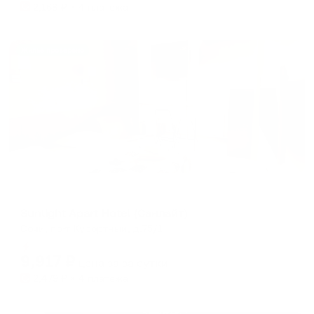
2,168
₽ × 4 платежа
Жильё проверено
Гостевой дом
Sunlight Apart Hotel (Санлайт)
Сочи, пр-т Курортный, д.75/1
Мгновенное бронирование
9,917
₽
цена за
за сутки
2,479
₽ × 4 платежа