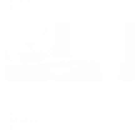
цена за
за сутки
3,826
₽ × 4 платежа
Жильё проверено
Апартаменты в разных районах города
Апартаменты Марисоль Сочи
Сочи, ул. Горького, 43
Мгновенное бронирование
24,483
₽
цена за
за сутки
6,121
₽ × 4 платежа