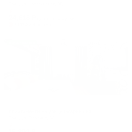
Сочи, ул. Навагинская, 9Д
Мгновенное бронирование
24,613
₽
цена за
за сутки
6,153
₽ × 4 платежа
Жильё проверено
Апартаменты в разных районах города
Апартаменты на улице Гагарина 60
Сочи, ул. Гагарина, 60
Мгновенное бронирование
15,302
₽