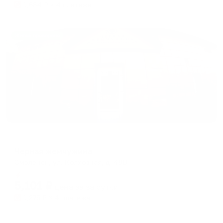
1,684
₽ × 4 платежа
Жильё проверено
Мини-отель
Черная жемчужина
Смоленск, ул. Колхозная, д. 48В
Мгновенное бронирование
5,101
₽
цена за
за сутки
1,275
₽ × 4 платежа