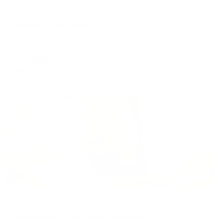
Отель
Artbarin (АртБарин)
Смоленск, ул. Красина, д.2а
Мгновенное бронирование
12,258
₽
цена за
за сутки
3,065
₽ × 4 платежа
Жильё проверено
Апартаменты в разных районах города
Апартаменты на улице Николаева 81