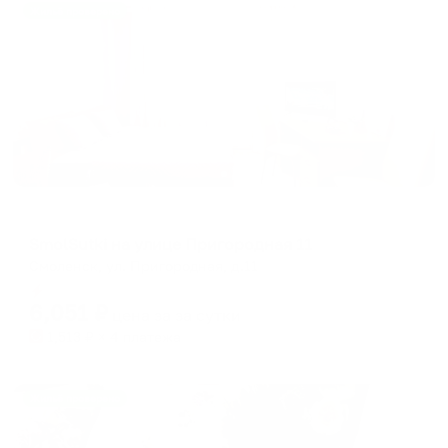
Жильё проверено
Апартаменты в разных районах города
SmolSutki на улице Пригородная 11
Смоленск, ул. Пригородная, д.11
Мгновенное бронирование
6,051
₽
цена за
за сутки
1,513
₽ × 4 платежа
Жильё проверено