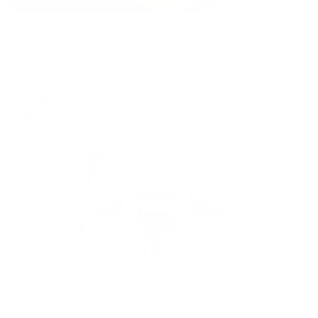
Апартаменты в разных районах города
Arenda67 (Аренда67) на улице Тенишевой
Смоленск, ул. Тенишевой, 31
Мгновенное бронирование
6,415
₽
цена за
за сутки
1,604
₽ × 4 платежа
Жильё проверено
Отель