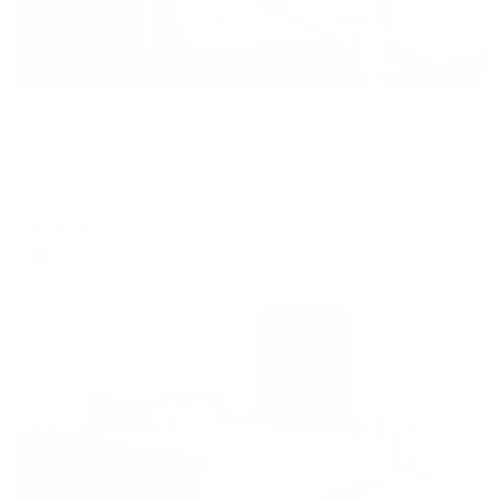
Апартаменты в разных районах города
Баврин Комфорт 24 на улице Октябрьской революции д. 28
Смоленск, ул. Октябрьской революции д. 28
Мгновенное бронирование
6,631
₽
цена за
за сутки
1,658
₽ × 4 платежа
Жильё проверено