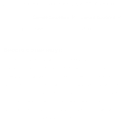
дня, неделю и т.д сравнение среди
710
объектов
.
Самые дешевые, ₽
Самые дорогие, ₽
1 спальня
2688
34100
Вместе с этим ищут:
Студия
Однокомнатная
Двухкомнатная
Трехкомнатная
Большая
Маленькая
Квартира
Комната
Апартаменты
Дом
Номер
С кухней
С кухней
С детской кроваткой
С джакузи
С камином
С балконом
С парковкой
С сауной
С кондиционером
Со стиральной машиной
С посудомоечной машиной
С интернетом
С детьми
С животными
Без залога
На ночь
С отчетными документами