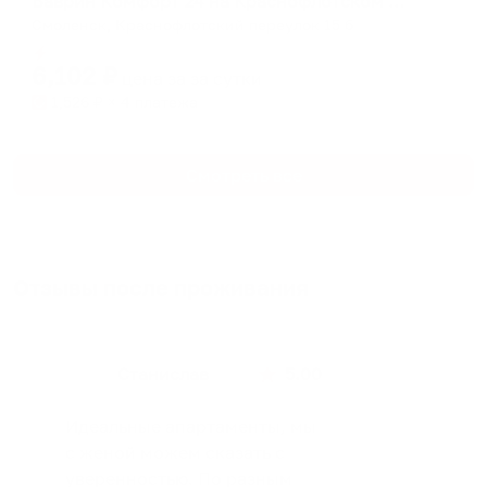
Баврин Комфорт 24 на Краснофлотском переулке 15 б
Смоленск, Краснофлотский переулок 15 б
Мгновенное бронирование
6,102
₽
цена за
за сутки
1,526
₽ × 4 платежа
Смотреть все
Отзывы после проживания
Станислав
5.00
Идеальные апартаменты, мы
с женой можем сказать с
уверенностью. По разным