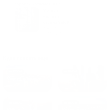
городам катаемся, и не
только в России. Сервис на
Уютная
отличном уровне. Хозяин
частная
апартаментов доброй души
студия Salut!
человек, всегда можно
г Санкт-
Петербург
договориться, подскажет
что как и почему.
Рекомендуем на 100% и вам,
и друзьям и сами будем
приезжать еще...
Куда поехать еще
от
1700
₽
от
1940
₽
Санкт-Петербург
Москва
от
1490
₽
от
1270
₽
Казань
Кисловодск