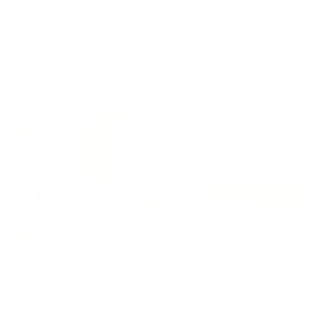
БаринЪ
Смоленск, ул. Большая Краснофлотская, д.15А
Мгновенное бронирование
9,081
₽
цена за
за сутки
2,270
₽ × 4 платежа
Жильё проверено
Апартаменты в разных районах города
Arenda67 (Аренда67) на улице Гарабурды
Смоленск, ул. Гарабурды, 5
Мгновенное бронирование