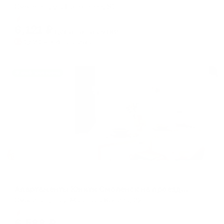
Смоленск, ул. Николаева, 81
Мгновенное бронирование
6,121
₽
цена за
за сутки
1,530
₽ × 4 платежа
Жильё проверено
Апартаменты в разных районах города
Апартаменты Юнити Смоленск на проезде Маршала Конева
Смоленск, пр-д Маршала Конева, 32
Мгновенное бронирование
6,588
₽