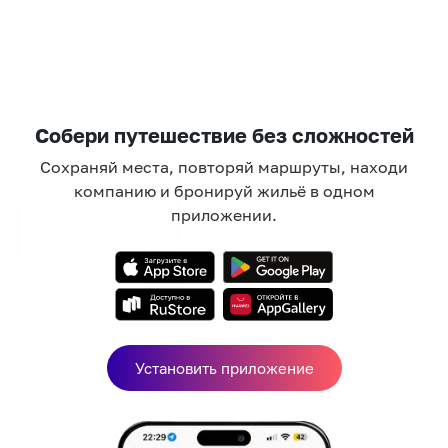
7,475
₽
цена за
за сутки
1,869
₽ × 4 платежа
Жильё проверено
Собери путешествие без сложностей
Сохраняй места, повторяй маршруты, находи
компанию и бронируй жильё в одном
приложении.
Апартаменты в разных районах города
Апартаменты на 2-й Краснинской 7
Смоленск, 2-я Краснинская 7
Установить приложение
Мгновенное бронирование
5,101
₽
цена за
за сутки
1,275
₽ × 4 платежа