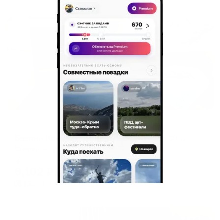
Жильё проверено
Апартаменты в разных районах города
Баврин Комфорт 24 на ул. 25 сентября 38-72
Смоленск, ул. 25 сентября 38-72
Мгновенное бронирование
6,102
₽
цена за
за сутки
1,526
₽ × 4 платежа
Жильё проверено