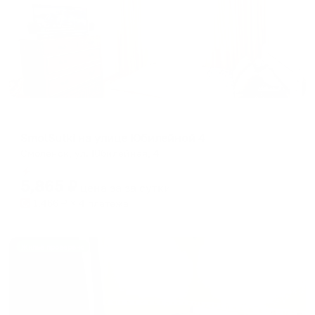
Апартаменты в разных районах города
SmolSutki на улице Юбилейной 4
Смоленск, ул. Юбилейная, 4
Мгновенное бронирование
5,865
₽
цена за
за сутки
1,466
₽ × 4 платежа
Жильё проверено