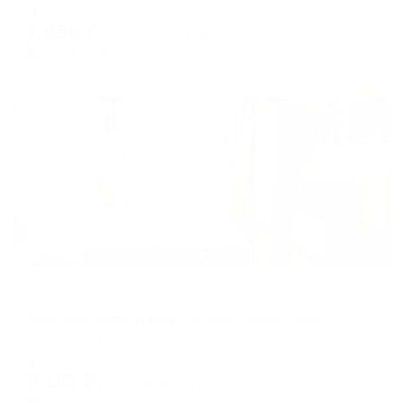
Мгновенное бронирование
changing
changing
7,856
₽
цена за
за сутки
dates.
dates.
1,964
₽ × 4 платежа
Жильё проверено
Апартаменты в разных районах города
Элитный треугольник: спорт + парк + бассейн!
Смоленск, ул. Воробьёва, 5
Мгновенное бронирование
6,121
₽
цена за
за сутки
1,530
₽ × 4 платежа