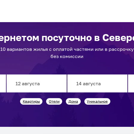
тернетом посуточно
в Север
10
вариантов
жилья с оплатой частями или в рассрочку
без комиссии
Navigate
Navigate
Квартиры
Отели
Дома
Уникальное
forward
backward
to
to
interact
interact
with
with
the
the