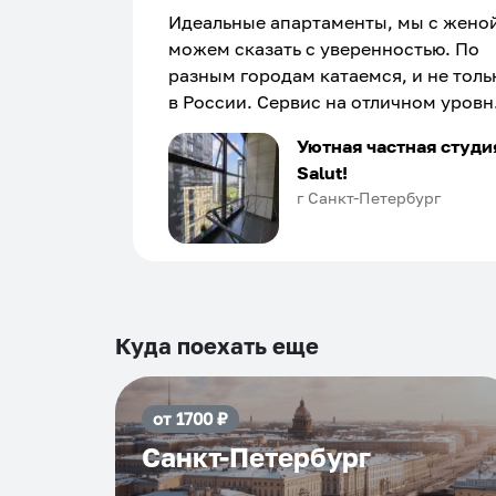
Идеальные апартаменты, мы с жено
можем сказать с уверенностью. По
разным городам катаемся, и не толь
в России. Сервис на отличном уровн
Хозяин апартаментов доброй души
Уютная частная студи
человек, всегда можно договориться
Salut!
подскажет что как и почему.
г Санкт-Петербург
Рекомендуем на 100% и вам, и друз
и сами будем приезжать еще...
Куда поехать еще
от
1700
₽
Санкт-Петербург