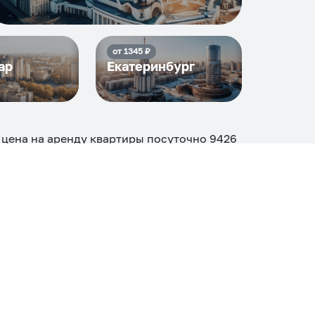
от
1345
₽
ар
Екатеринбург
 цена на аренду квартиры посуточно
9426
еди
10
объектов
.
огие, ₽
Апартаменты
Дом
Номер
С кухней
ером
Со стиральной машиной