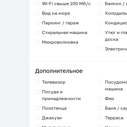
Wi-Fi свыше 100 Мб/с
Балкон /
Вид на море
Холодиль
Паркинг / гараж
Кондици
Стиральная машина
Утюг и гл
доска
Микроволновка
Электроч
Дополнительное
Телевизор
Посудом
машина
Посуда и
принадлежности
Фен
Полотенца
Баня / са
Джакузи
Терраса