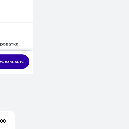
кроватка
сная
ть варианты
.00