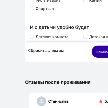
Мультиварка
Камин
Спортзал
И с детьми удобно будет
Детская комната
Детская 
Столик для
Двухъяру
Сбросить фильтры
кормления
кровать
Показа
Пеленальный стол
Игровая приставка
Отзывы после проживания
Станислав
5