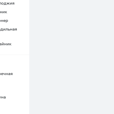
 лоджия
ник
онер
адильная
айник
оечная
уна