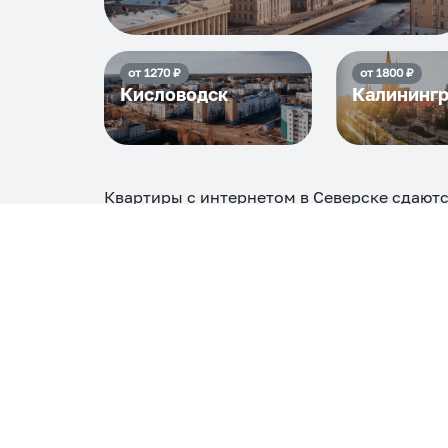
от
1270
₽
от
1800
₽
Кисловодск
Калининг
Квартиры с интернетом в Северске
сдаютс
₽, максимальная стоимость
9426
₽, снять 
Самые деш
1 спальня
9426
Вместе с этим ищут:
Студия
Однокомнатная
Двухкомнатная
Тр
С кухней
С детской кроваткой
С джакузи
С