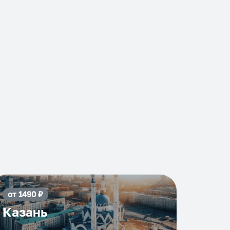
от
1490
₽
Казань