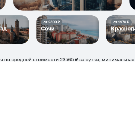
от
2300
₽
от
1970
₽
рад
Сочи
Краснод
я по средней стоимости
23565
₽ за сутки, минимальная
можно на ночь, сутки, 3 дня, неделю и т.д сравнение ср
евые, ₽
Самые дор
9426
ехкомнатная
Большая
Маленькая
Квартира
Комната
 камином
С балконом
С парковкой
С сауной
С кондицион