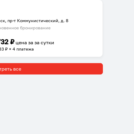
ск, пр-т Коммунистический, д. 8
овенное бронирование
732
₽
цена за
за сутки
83
₽ × 4 платежа
реть все