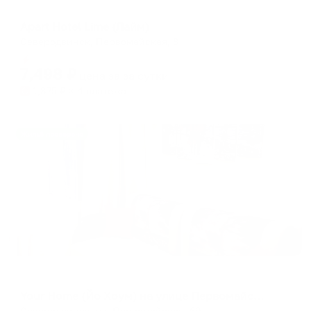
Апарт-отель
Apart Hotel Lime (Лайм)
Северодвинск, Первомайская, 8
Мгновенное бронирование
7,498
₽
цена за
за сутки
1,875
₽ × 4 платежа
Жильё проверено
Апартаменты в разных районах города
Your Home (Йо Хоум) на улице Первомайская
Северодвинск, ул. Первомайская, 69