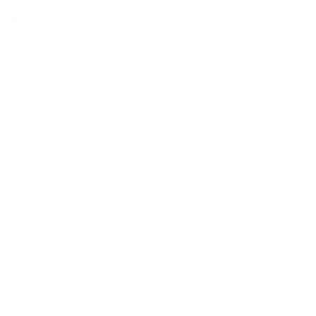
Вместе с этим ищут:
Студия
Однокомнатная
Двухкомнатная
Трехкомнатная
Большая
Маленькая
Квартира
Комната
Апартаменты
Дом
Номер
С кухней
С кухней
С детской кроваткой
С джакузи
С камином
С балконом
С парковкой
С сауной
С кондиционером
Со стиральной машиной
С посудомоечной машиной
С интернетом
С детьми
С животными
Без залога
На ночь
С отчетными документами