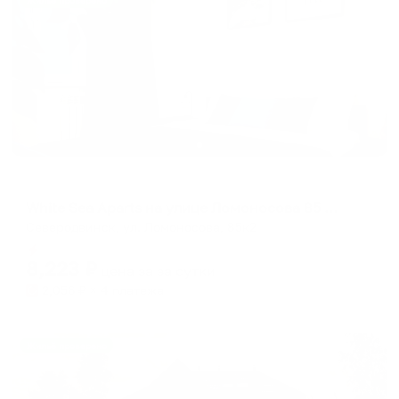
Жильё проверено
Апартаменты в разных районах города
White Sea Aparts на улице Ломоносова 85 корпус 2
Северодвинск, ул. Ломоносова, 85к2
Мгновенное бронирование
8,223
₽
цена за
за сутки
2,056
₽ × 4 платежа
Жильё проверено