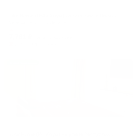
Апартаменты в разных районах города
Like Home (Лайк Хоум) на проспекте Ленина
Северодвинск, пр. Ленина, д. 17
Мгновенное бронирование
7,761
₽
цена за
за сутки
1,940
₽ × 4 платежа
Жильё проверено
Апартаменты в разных районах города
Your Home (Йо Хоум) на улице Республиканская