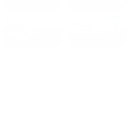
от
1970
₽
от
1345
₽
Краснодар
Екатеринбург
Дома в Северодвинске
сдаются по средней
стоимости
8095
₽ за сутки, минимальная цена на
аренду квартиры посуточно
3238
₽, максимальная
стоимость
13900
₽, снять можно на ночь, сутки, 3
дня, неделю и т.д сравнение среди
250
объектов
.
Самые дешевые, ₽
Самые дорогие, ₽
1 спальня
3238
13900