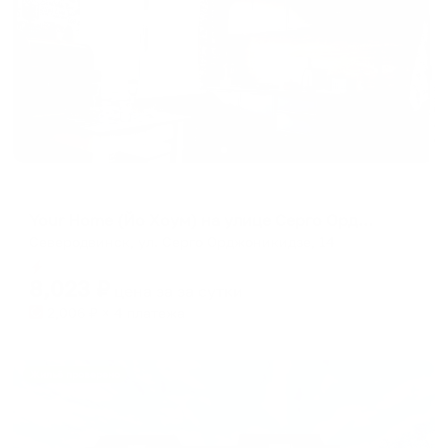
Апартаменты в разных районах города
Your Home (Йо Хоум) на улице Серго Орджоникидзе 14
Северодвинск, ул. Серго Орджоникидзе, 14
Мгновенное бронирование
8,023
₽
цена за
за сутки
2,006
₽ × 4 платежа
Жильё проверено