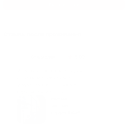
Смотреть все
Отзывы после проживания
Станислав
5.00
Идеальные апартаменты, мы
с женой можем сказать с
уверенностью. По разным
городам катаемся, и не
только в России. Сервис на
Уютная
отличном уровне. Хозяин
частная
апартаментов доброй души
студия Salut!
человек, всегда можно
г Санкт-
Петербург
договориться, подскажет