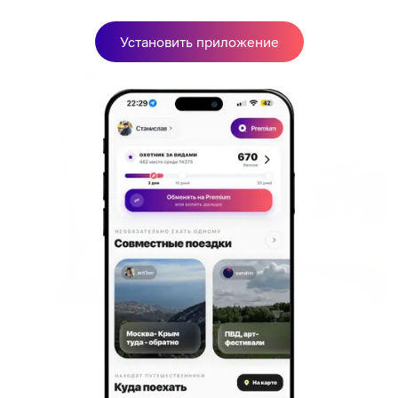
Like Home на проспекте Победы 15
Северодвинск, пр-т Победы, д. 15
Установить приложение
Мгновенное бронирование
6,102
₽
цена за
за сутки
1,526
₽ × 4 платежа
Жильё проверено
Апартаменты в разных районах города
Like Home на проспекте Беломорский 3А к2
Северодвинск, пр-т Беломорский, 3А, к2
Мгновенное бронирование