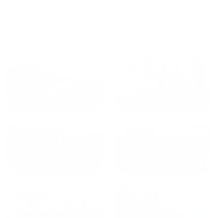
что как и почему.
Рекомендуем на 100% и вам,
и друзьям и сами будем
приезжать еще...
Куда поехать еще
от
1700
₽
от
1940
₽
Санкт-Петербург
Москва
от
1490
₽
от
1270
₽
Казань
Кисловодск
от
1800
₽
от
2300
₽
Калининград
Сочи