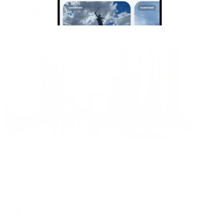
7,428
₽
цена за
за сутки
1,857
₽ × 4 платежа
Жильё проверено
Мини-отель
Hermitage (Эрмитаж)
Северодвинск, ул. Торцева, д.28а
Мгновенное бронирование
9,315
₽
цена за
за сутки
2,329
₽ × 4 платежа