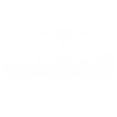
Мгновенное бронирование
changing
changing
5,602
₽
цена за
за сутки
dates.
dates.
1,401
₽ × 4 платежа
Жильё проверено
Мини-отель
Аврора
Северодвинск, ул. Ломоносова, д. 51Б
Мгновенное бронирование
6,692
₽
цена за
за сутки
1,673
₽ × 4 платежа