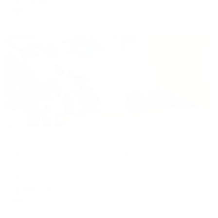
цена за
за сутки
2,040
₽ × 4 платежа
Жильё проверено
Апартаменты в разных районах города
Лайк Хоум на улице Южная 35
Северодвинск, ул. Южная, 35
Мгновенное бронирование
8,887
₽
цена за
за сутки
2,222
₽ × 4 платежа