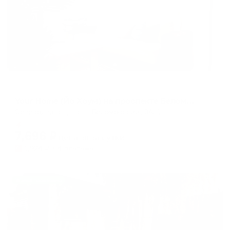
Апартаменты в разных районах города
Your Home (Йо Хоум) на проспекте Беломорский 3Ак1
Северодвинск, пр-кт Беломорский, 3Ак1
Мгновенное бронирование
7,696
₽
цена за
за сутки
1,924
₽ × 4 платежа
Жильё проверено