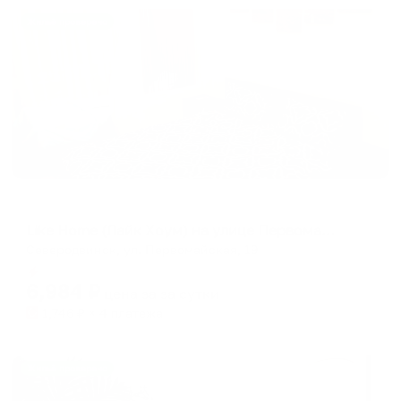
Жильё проверено
Апартаменты в разных районах города
Like Home (Лайк Хоум) на улице Первомайская
Северодвинск, ул. Первомайская, 19
Мгновенное бронирование
6,984
₽
цена за
за сутки
1,746
₽ × 4 платежа
Жильё проверено