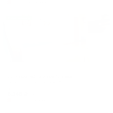
1,818
₽ × 4 платежа
Жильё проверено
Апартаменты в разных районах города
Суточный Рай на улцие Торцева
Северодвинск, ул. Торцева, 28
Мгновенное бронирование
6,148
₽
цена за
за сутки
1,537
₽ × 4 платежа