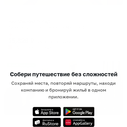
Отель
Никольский посад
Северодвинск, улица Карла Маркса, 21
Мгновенное бронирование
15,826
₽
цена за
за сутки
3,957
₽ × 4 платежа
Жильё проверено
Собери путешествие без сложностей
Сохраняй места, повторяй маршруты, находи
компанию и бронируй жильё в одном
приложении.
Апартаменты в разных районах города