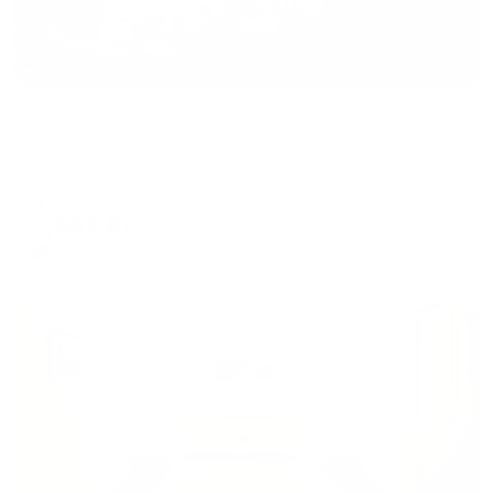
Мини-отель
Брусника
Северодвинск, Железнодорожная ул., 31А,
Мгновенное бронирование
3,687
₽
цена за
за сутки
922
₽ × 4 платежа
Жильё проверено