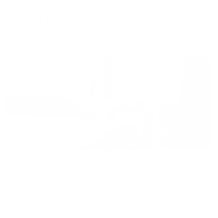
Мгновенное бронирование
7,025
₽
цена за
за сутки
1,756
₽ × 4 платежа
Жильё проверено
Апартаменты в разных районах города
Your Home на улице Серго Орджоникидзе 16А
Северодвинск, ул. Серго Орджоникидзе, 16
Мгновенное бронирование
7,271
₽
цена за
за сутки