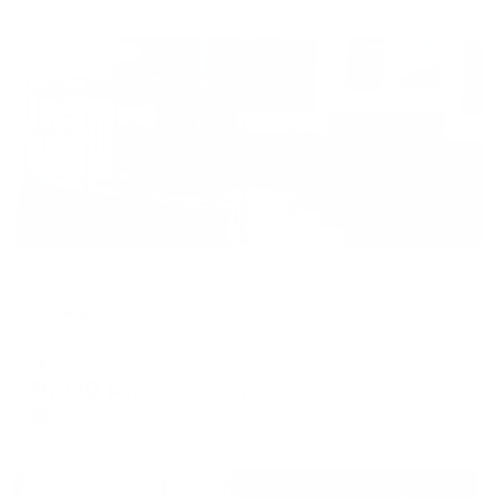
Жильё проверено
Мини-отель
Южная 35
Северодвинск, ул. Южная, 35
Мгновенное бронирование
9,350
₽
цена за
за сутки
2,338
₽ × 4 платежа
Жильё проверено