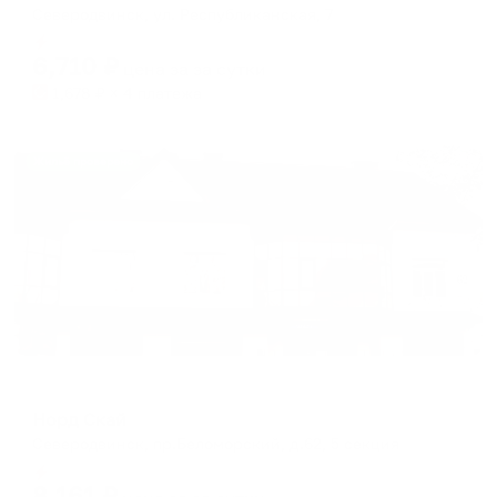
Северодвинск, ул. Республиканская, 7
Мгновенное бронирование
6,710
₽
цена за
за сутки
1,678
₽ × 4 платежа
Жильё проверено
Меблированные комнаты
Норд Скай
Северодвинск, пр.Беломорский, д.62, 5 секция
Мгновенное бронирование
8,161
₽