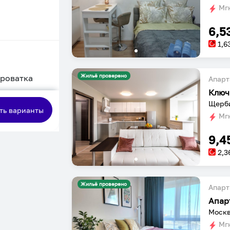
Мгн
6,5
1,6
Жильё проверено
кроватка
Апарт
Ключ
сная
Щерби
ть варианты
Мгн
9,4
2,3
Жильё проверено
Апарт
Москв
Мгн