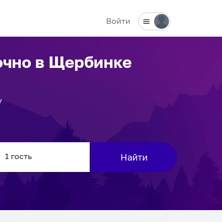
Войти
очно
в Щербинке
у
Найти