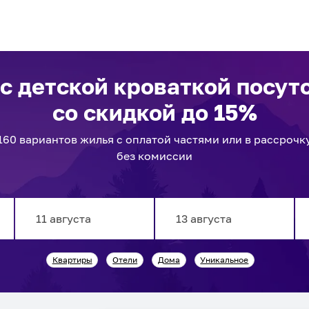
 с детской кроваткой посут
со скидкой до 15%
160
вариантов
жилья с оплатой частями или в рассрочк
без комиссии
Navigate
Navigate
Квартиры
Отели
Дома
Уникальное
forward
backward
to
to
interact
interact