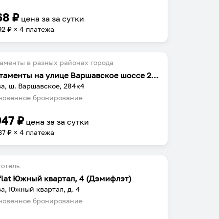
68
₽
цена за
за сутки
92
₽ × 4 платежа
аменты в разных районах города
Апартаменты на улице Варшавское шоссе 284к4
а, ш. Варшавское, 284к4
овенное бронирование
947
₽
цена за
за сутки
37
₽ × 4 платежа
отель
flat Южный квартал, 4 (Дэмифлэт)
а, Южный квартал, д. 4
овенное бронирование