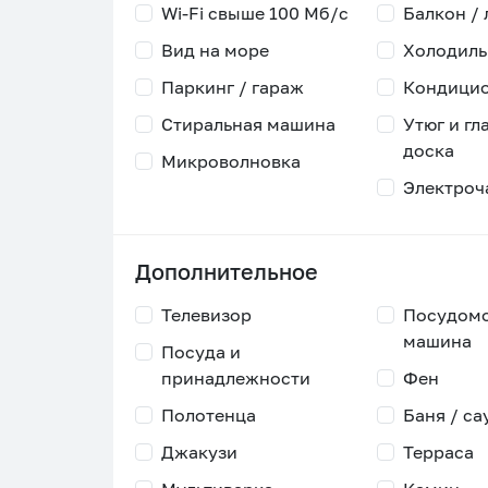
Wi-Fi свыше 100 Мб/с
Балкон /
Вид на море
Холодиль
Паркинг / гараж
Кондици
Стиральная машина
Утюг и гл
доска
Микроволновка
Электроч
Дополнительное
Телевизор
Посудом
машина
Посуда и
принадлежности
Фен
Полотенца
Баня / са
Джакузи
Терраса