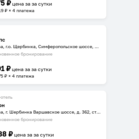
75
₽
цена за
за сутки
19
₽ × 4 платежа
пс
Москва, г.о. Щербинка, Симферопольское шоссе, д. 1/2
овенное бронирование
01
₽
цена за
за сутки
75
₽ × 4 платежа
отель
он
Москва, г. Шербинка Варшавское шоссе, д. 362, стр.1
овенное бронирование
88
₽
цена за
за сутки