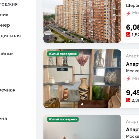
 лоджия
Щерби
Мгн
ник
онер
6,0
1,5
адильная
айник
Жильё проверено
Апарт
Апар
Москв
Мгн
оечная
9,4
2,3
уна
Жильё проверено
Апарт
Апар
Москв