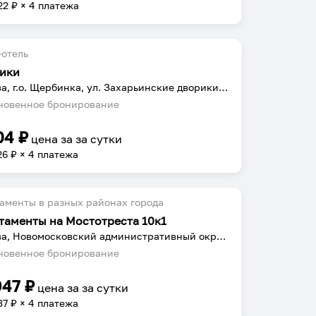
22
₽ × 4 платежа
отель
ики
Москва, г.о. Щербинка, ул. Захарьинские дворики, д. 3
овенное бронирование
04
₽
цена за
за сутки
26
₽ × 4 платежа
аменты в разных районах города
таменты на Мостотреста 10к1
Москва, Новомосковский административный округ, р-н Щербинка, Щербинка, ул. Мостотреста, 10к1
овенное бронирование
947
₽
цена за
за сутки
37
₽ × 4 платежа