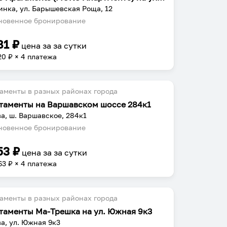
нка, ул. Барышевская Роща, 12
овенное бронирование
81
₽
цена за
за сутки
20
₽ × 4 платежа
аменты в разных районах города
таменты на Варшавском шоссе 284к1
а, ш. Варшавское, 284к1
овенное бронирование
53
₽
цена за
за сутки
63
₽ × 4 платежа
аменты в разных районах города
таменты Ма-Трешка на ул. Южная 9к3
а, ул. Южная 9к3