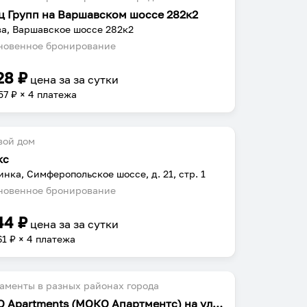
ц Групп на Варшавском шоссе 282к2
а, Варшавское шоссе 282к2
овенное бронирование
28
₽
цена за
за сутки
57
₽ × 4 платежа
вой дом
кс
нка, Симферопольское шоссе, д. 21, стр. 1
овенное бронирование
44
₽
цена за
за сутки
61
₽ × 4 платежа
аменты в разных районах города
MOKO Apartments (МОКО Апартментс) на улице Барышевская Роща