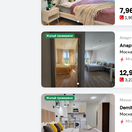
7,9
1,9
Жильё проверено
Апарт
Москв
Мгн
12,
3,2
Жильё проверено
Мини-
Demi
Москв
Мгн