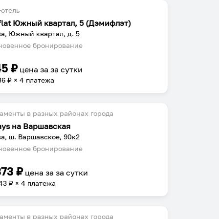
отель
flat Южный квартал, 5 (Дэмифлэт)
а, Южный квартал, д. 5
овенное бронирование
45
₽
цена за
за сутки
36
₽ × 4 платежа
аменты в разных районах города
ays на Варшавская
а, ш. Варшавское, 90к2
овенное бронирование
373
₽
цена за
за сутки
43
₽ × 4 платежа
аменты в разных районах города