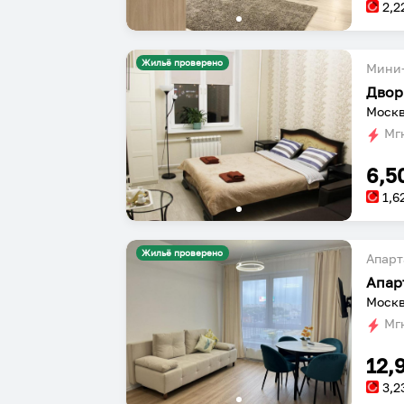
2,2
Жильё проверено
Мини-
Двор
Мгн
6,5
1,6
Жильё проверено
Апарт
Апар
Мгн
12,
3,2