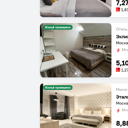
7,2
1,8
Жильё проверено
Отель
Экли
Мгн
5,1
1,2
Жильё проверено
Мини-
Этал
Мгн
8,8