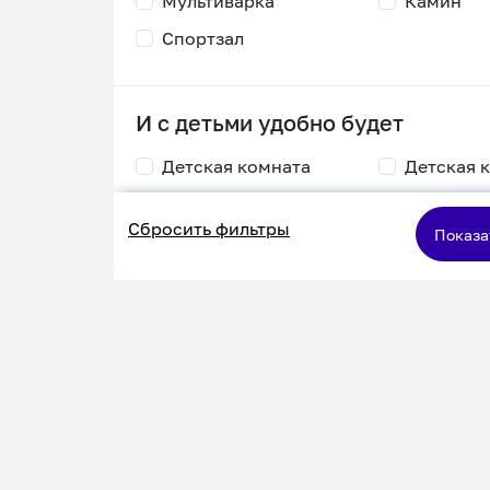
Мультиварка
Камин
Спортзал
И с детьми удобно будет
Детская комната
Детская 
Столик для
Двухъяру
Сбросить фильтры
кормления
кровать
Показа
Пеленальный стол
Игровая приставка