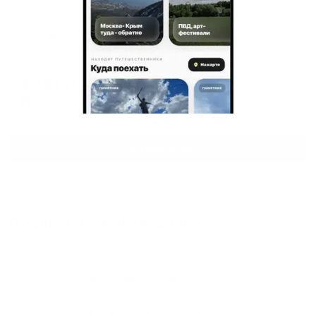
Гостевой дом
Villa White (Вилла Вайт)
Мысовое, СВТ Нептун, 328
Мгновенное бронирование
9,181
₽
цена за
за сутки
2,295
₽ × 4 платежа
Смотреть все
Отзывы после проживания
Станислав
5.00
Идеальные апартаменты, мы