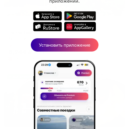
приложении.
Курортный отель
Терра Теана
Мысовое, ул. Центральная, 77А
Установить приложение
Мгновенное бронирование
6,244
₽
цена за
за сутки
1,561
₽ × 4 платежа
Жильё проверено