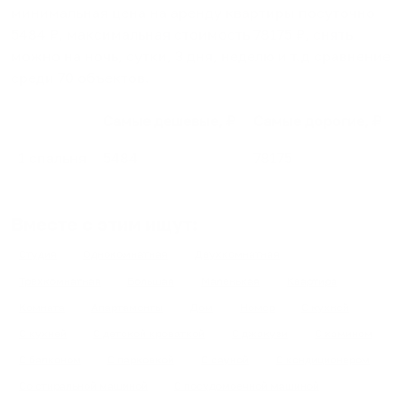
минимальная цена на аренду квартиры посуточно
5484
₽, максимальная стоимость
78175
₽, снять
можно на ночь, сутки, 3 дня, неделю и т.д сравнение
среди
70
объектов
.
Самые дешевые, ₽
Самые дорогие, ₽
1 спальня
5484
78175
Вместе с этим ищут:
Студия
Однокомнатная
Двухкомнатная
Трехкомнатная
Большая
Маленькая
Квартира
Комната
Апартаменты
Дом
Номер
С кухней
С кухней
С детской кроваткой
С джакузи
С камином
С балконом
С парковкой
С сауной
С кондиционером
Со стиральной машиной
С посудомоечной машиной