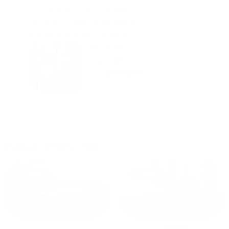
с женой можем сказать с
уверенностью. По разным
городам катаемся, и не
только в России. Сервис на
Уютная
отличном уровне. Хозяин
частная
апартаментов доброй души
студия Salut!
человек, всегда можно
г Санкт-
Петербург
договориться, подскажет
что как и почему.
Рекомендуем на 100% и вам,
и друзьям и сами будем
приезжать еще...
Куда поехать еще
от
1700
₽
от
1940
₽
Санкт-Петербург
Москва