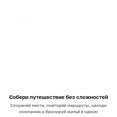
Отель
Голубое море
Мысовое, ул. Анджиевского, д.52
Мгновенное бронирование
12,241
₽
цена за
за сутки
3,060
₽ × 4 платежа
Жильё проверено
Собери путешествие без сложностей
Сохраняй места, повторяй маршруты, находи
компанию и бронируй жильё в одном