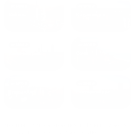
от
1490
₽
от
1270
₽
Казань
Кисловодск
от
1800
₽
от
2300
₽
Калининград
Сочи
от
1970
₽
от
1345
₽
Краснодар
Екатеринбург
Квартиры с детской кроваткой в Щелкине
сдаются
по средней стоимости
13710
₽ за сутки,