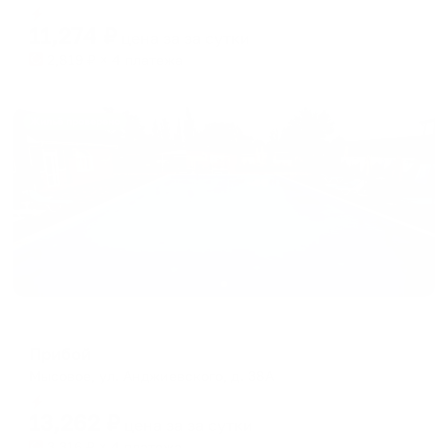
Мгновенное бронирование
changing
changing
11,274
₽
цена за
за сутки
dates.
dates.
2,819
₽ × 4 платежа
Жильё проверено
Отель
Прибой
Мысовое, ул. Анджиевского, д. 38А
Мгновенное бронирование
13,262
₽
цена за
за сутки
3,316
₽ × 4 платежа