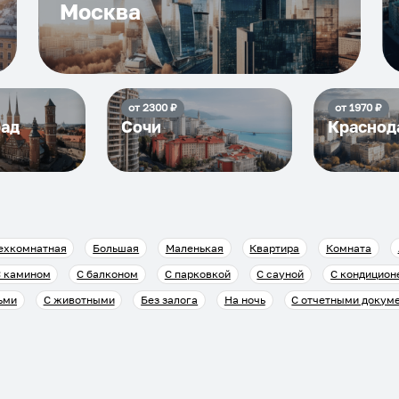
Москва
от
2300
₽
от
1970
₽
рад
Сочи
Краснод
ехкомнатная
Большая
Маленькая
Квартира
Комната
 камином
С балконом
С парковкой
С сауной
С кондицион
ьми
С животными
Без залога
На ночь
С отчетными докум