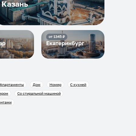
Казань
от
1345
₽
ар
Екатеринбург
Апартаменты
Дом
Номер
С кухней
ером
Со стиральной машиной
ентами