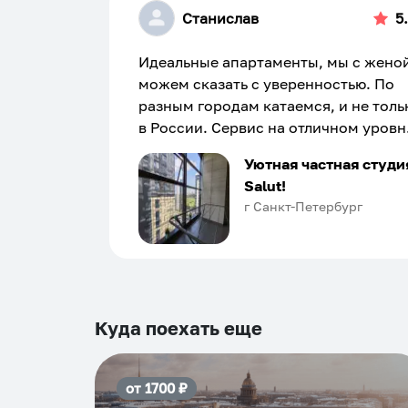
Станислав
5
Идеальные апартаменты, мы с жено
можем сказать с уверенностью. По
разным городам катаемся, и не толь
в России. Сервис на отличном уровн
Хозяин апартаментов доброй души
Уютная частная студи
человек, всегда можно договориться
Salut!
подскажет что как и почему.
г Санкт-Петербург
Рекомендуем на 100% и вам, и друз
и сами будем приезжать еще...
Куда поехать еще
от
1700
₽