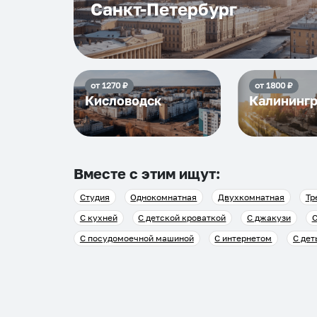
Санкт-Петербург
от
1270
₽
от
1800
₽
Кисловодск
Калининг
Вместе с этим ищут:
Студия
Однокомнатная
Двухкомнатная
Тр
С кухней
С детской кроваткой
С джакузи
С
С посудомоечной машиной
С интернетом
С дет