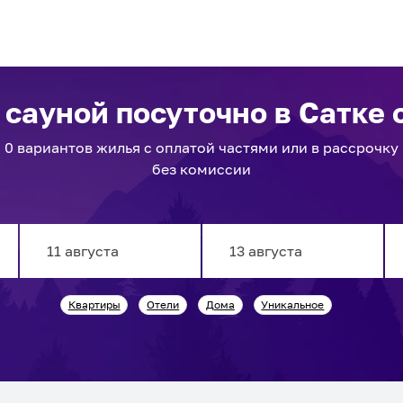
с сауной посуточно
в Сатке
с
0
вариантов
жилья с оплатой частями или в рассрочку
без комиссии
Navigate
Navigate
Квартиры
Отели
Дома
Уникальное
forward
backward
to
to
interact
interact
with
with
the
the