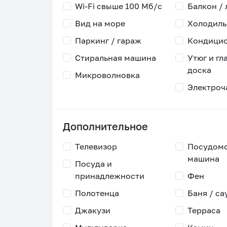
Wi-Fi свыше 100 Мб/с
Балкон /
Вид на море
Холодиль
Паркинг / гараж
Кондици
Стиральная машина
Утюг и гл
доска
Микроволновка
Электроч
Дополнительное
Телевизор
Посудом
машина
Посуда и
принадлежности
Фен
Полотенца
Баня / са
Джакузи
Терраса