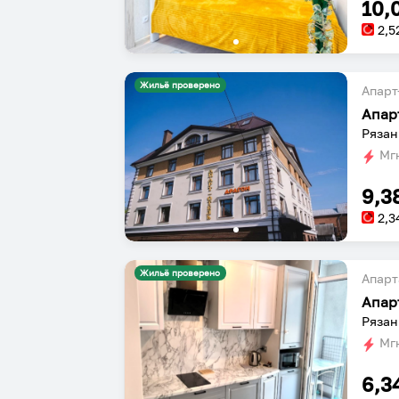
10,
2,5
Жильё проверено
Апарт
Апар
Рязан
Мгн
9,3
2,3
Жильё проверено
Апарт
Рязан
Мгн
6,3