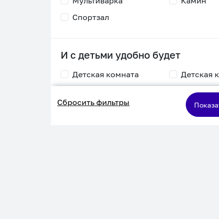
Мультиварка
Камин
Спортзал
И с детьми удобно будет
Детская комната
Детская 
Столик для
Двухъяру
Сбросить фильтры
кормления
кровать
Показа
Пеленальный стол
Игровая приставка