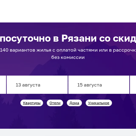
 посуточно
в Рязани
со скид
1140
вариантов
жилья с оплатой частями или в рассрочк
без комиссии
Navigate
Navigate
Квартиры
Отели
Дома
Уникальное
forward
backward
to
to
interact
interact
with
with
the
the