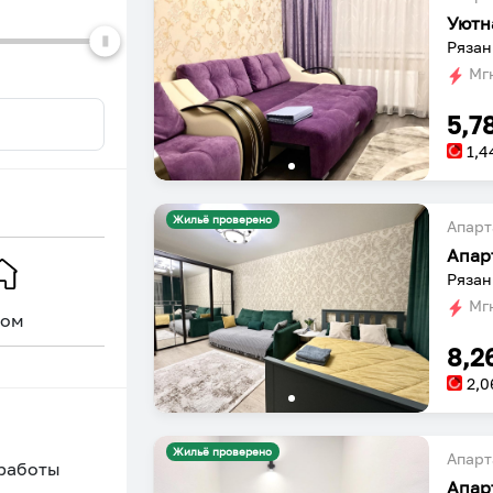
Уютн
Мгн
5,7
1,4
Жильё проверено
Апарт
Апар
Рязан
Мгн
ом
Уникальное
8,2
2,0
Жильё проверено
Апарт
 работы
Апар