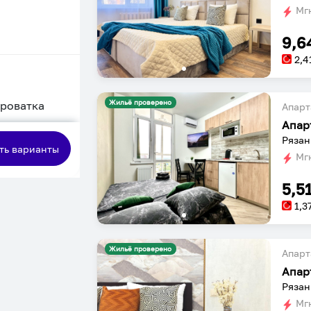
Мгн
9,6
2,4
Жильё проверено
кроватка
Апарт
сная
Рязан
ть варианты
Мгн
5,5
1,3
Жильё проверено
Апарт
Рязан
Мгн