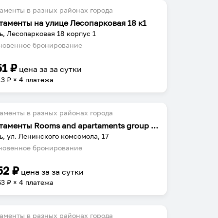
аменты в разных районах города
таменты на улице Лесопарковая 18 к1
ь, Лесопарковая 18 корпус 1
овенное бронирование
51
₽
цена за
за сутки
13
₽ × 4 платежа
аменты в разных районах города
Апартаменты Rooms and apartaments group Ленинского комсомола 17
ь, ул. Ленинского комсомола, 17
овенное бронирование
52
₽
цена за
за сутки
63
₽ × 4 платежа
аменты в разных районах города