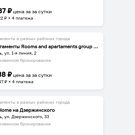
87
₽
цена за
за сутки
22
₽ × 4 платежа
аменты в разных районах города
Апартаменты Rooms and apartaments group 1-я линия 2
, ул. 1-я линия, 2
овенное бронирование
88
₽
цена за
за сутки
47
₽ × 4 платежа
аменты в разных районах города
 Home на Дзержинского
ь, ул. Дзержинского, 33
овенное бронирование