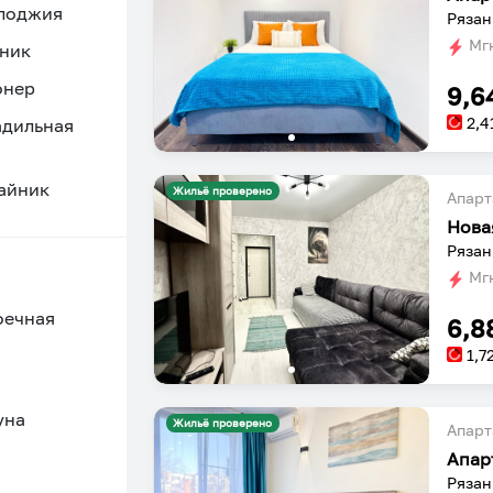
 лоджия
Рязан
Мгн
ник
онер
9,6
2,4
адильная
айник
Жильё проверено
Апарт
Нова
Рязан
Мгн
оечная
6,8
1,7
уна
Жильё проверено
Апарт
Апар
Рязан