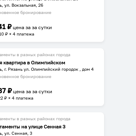
ь, ул. Вокзальная, 26
овенное бронирование
41
₽
цена за
за сутки
10
₽ × 4 платежа
аменты в разных районах города
я квартира в Олимпийском
ь, г. Рязань ул. Олимпийский городок , дом 4
овенное бронирование
87
₽
цена за
за сутки
22
₽ × 4 платежа
аменты в разных районах города
таменты на улице Сенная 3
ь, ул. Сенная, 3