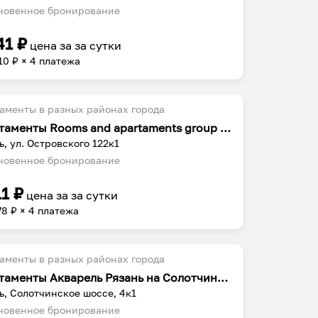
овенное бронирование
41
₽
цена за
за сутки
10
₽ × 4 платежа
аменты в разных районах города
Апартаменты Rooms and apartaments group Островского 122к1 №2
ь, ул. Островского 122к1
овенное бронирование
11
₽
цена за
за сутки
78
₽ × 4 платежа
аменты в разных районах города
Апартаменты Акварель Рязань на Солотчинском шоссе 4к1
ь, Солотчинское шоссе, 4к1
овенное бронирование