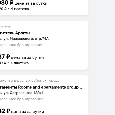
080
₽
цена за
за сутки
20
₽ × 4 платежа
-отель
т-отель Арагон
ь, ул. Маяковского, стр.74А
овенное бронирование
87
₽
цена за
за сутки
47
₽ × 4 платежа
аменты в разных районах города
Апартаменты Rooms and apartaments group Островского 122к1 №3
ь, ул. Островского 122к1
овенное бронирование
42
₽
цена за
за сутки