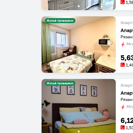
1,5
Жильё проверено
Апарт
Рязан
Мгн
5,6
1,4
Жильё проверено
Апарт
Апар
Рязань
Мгн
6,1
1,5