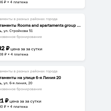
86
₽ × 4 платежа
аменты в разных районах города
Апартаменты Rooms and apartaments group Стройкова 51
ь, ул. Стройкова 51
овенное бронирование
32
₽
цена за
за сутки
08
₽ × 4 платежа
аменты в разных районах города
таменты на улице 6-я Линия 20
, ул. 6-я линия, 20
овенное бронирование
21
₽
цена за
за сутки
30
₽ × 4 платежа