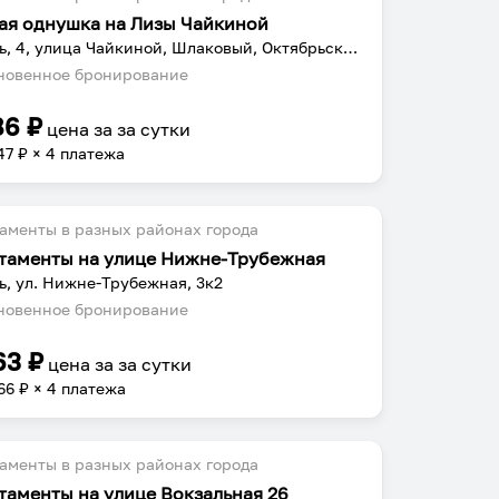
ая однушка на Лизы Чайкиной
Рязань, 4, улица Чайкиной, Шлаковый, Октябрьский район, Рязань, Рязанская область, Центральный федеральный округ, 390011, Россия
овенное бронирование
86
₽
цена за
за сутки
47
₽ × 4 платежа
аменты в разных районах города
таменты на улице Нижне-Трубежная
ь, ул. Нижне-Трубежная, 3к2
овенное бронирование
63
₽
цена за
за сутки
66
₽ × 4 платежа
аменты в разных районах города
таменты на улице Вокзальная 26