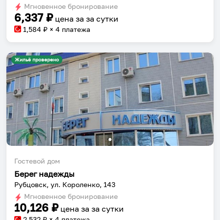
Мгновенное бронирование
changing
changing
6,337
₽
цена за
за сутки
dates.
dates.
1,584
₽ × 4 платежа
Жильё проверено
Гостевой дом
Берег надежды
Рубцовск, ул. Короленко, 143
Мгновенное бронирование
10,126
₽
цена за
за сутки
2,532
₽ × 4 платежа