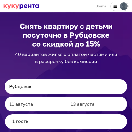
Войти
✕
Снять квартиру с детьми
посуточно
в Рубцовске
со скидкой до 15%
40
вариантов
жилья с оплатой частями или
в рассрочку без комиссии
Navigate
Navigate
forward
backward
to
to