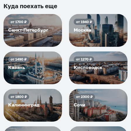
приезжать еще...
Куда поехать еще
от
1700
₽
от
1940
₽
Санкт-Петербург
Москва
от
1490
₽
от
1270
₽
Казань
Кисловодск
от
1800
₽
от
2300
₽
Калининград
Сочи