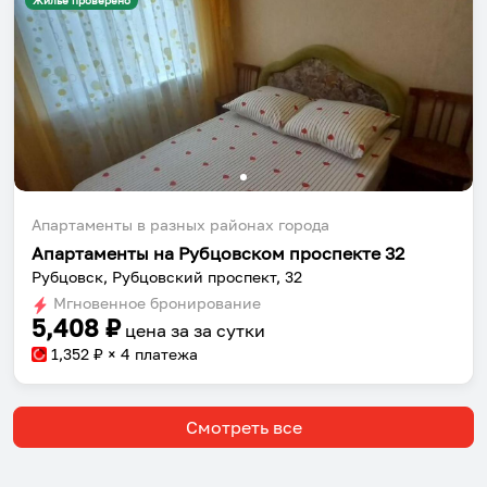
Жильё проверено
Апартаменты в разных районах города
Собери путешествие без сложностей
Апартаменты на Рубцовском проспекте 32
Рубцовск, Рубцовский проспект, 32
Сохраняй места, повторяй маршруты, находи
Мгновенное бронирование
компанию и бронируй жильё в одном
5,408
₽
цена за
за сутки
приложении.
1,352
₽ × 4 платежа
Смотреть все