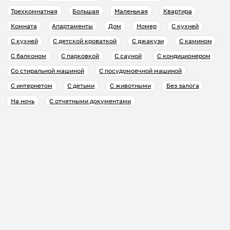
Трехкомнатная
Большая
Маленькая
Квартира
Комната
Апартаменты
Дом
Номер
С кухней
С кухней
С детской кроваткой
С джакузи
С камином
С балконом
С парковкой
С сауной
С кондиционером
Со стиральной машиной
С посудомоечной машиной
С интернетом
С детьми
С животными
Без залога
На ночь
С отчетными документами