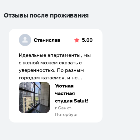
Установить приложение
Отзывы после проживания
Станислав
5.00
Идеальные апартаменты, мы
с женой можем сказать с
уверенностью. По разным
городам катаемся, и не
только в России. Сервис на
Уютная
отличном уровне. Хозяин
частная
апартаментов доброй души
студия Salut!
человек, всегда можно
г Санкт-
Петербург
договориться, подскажет
что как и почему.
Рекомендуем на 100% и вам,
и друзьям и сами будем