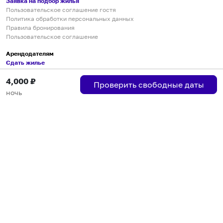
Заявка на подбор жилья
Пользовательское соглашение гостя
Политика обработки персональных данных
Правила бронирования
Пользовательское соглашение
Арендодателям
Сдать жилье
Пользовательское соглашение
4,000
₽
Правила публикации объявлений
Проверить свободные даты
Города присутствия
ночь
Инструкция по подключению
Группа хостов в Telegram
Безопасные платежи
Мобильные приложения
Кукурента — платформа для самостоятельных путешествий