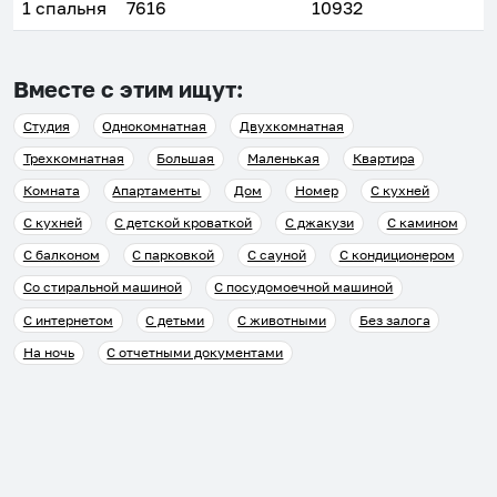
1 спальня
7616
10932
Вместе с этим ищут:
Студия
Однокомнатная
Двухкомнатная
Трехкомнатная
Большая
Маленькая
Квартира
Комната
Апартаменты
Дом
Номер
С кухней
С кухней
С детской кроваткой
С джакузи
С камином
С балконом
С парковкой
С сауной
С кондиционером
Со стиральной машиной
С посудомоечной машиной
С интернетом
С детьми
С животными
Без залога
На ночь
С отчетными документами