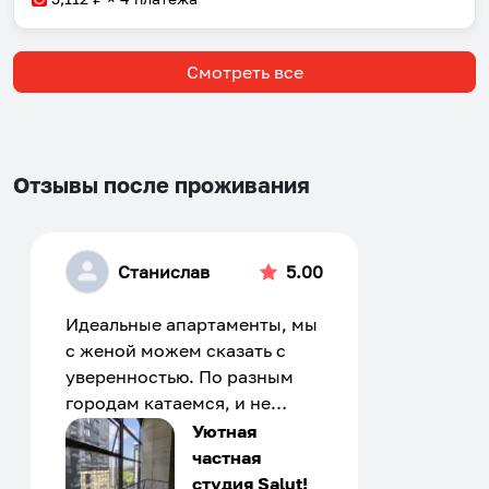
Смотреть все
Отзывы после проживания
Станислав
5.00
Идеальные апартаменты, мы
с женой можем сказать с
уверенностью. По разным
городам катаемся, и не
только в России. Сервис на
Уютная
отличном уровне. Хозяин
частная
апартаментов доброй души
студия Salut!