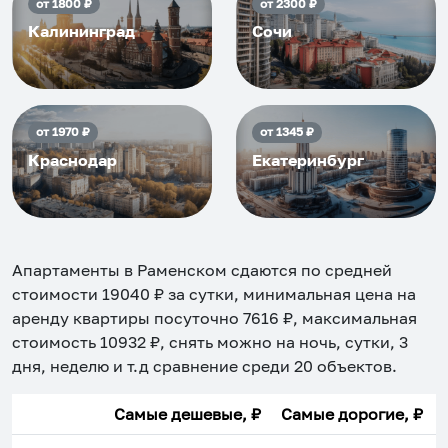
от
1800
₽
от
2300
₽
Калининград
Сочи
от
1970
₽
от
1345
₽
Краснодар
Екатеринбург
Апартаменты в Раменском
сдаются по средней
стоимости
19040
₽ за сутки, минимальная цена на
аренду квартиры посуточно
7616
₽, максимальная
стоимость
10932
₽, снять можно на ночь, сутки, 3
дня, неделю и т.д сравнение среди
20
объектов
.
Самые дешевые, ₽
Самые дорогие, ₽