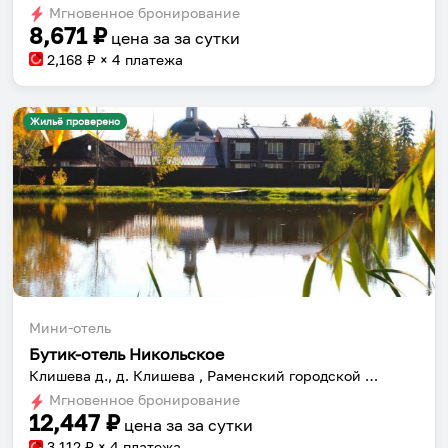
dates.
Мгновенное бронирование
dates.
8,671
₽
цена за
за сутки
2,168
₽ × 4 платежа
Жильё проверено
Мини-отель
Бутик-отель Никольское
Клишева д., д. Клишева , Раменский городской округ , ул. Школьная, д. 50
Мгновенное бронирование
12,447
₽
цена за
за сутки
3,112
₽ × 4 платежа