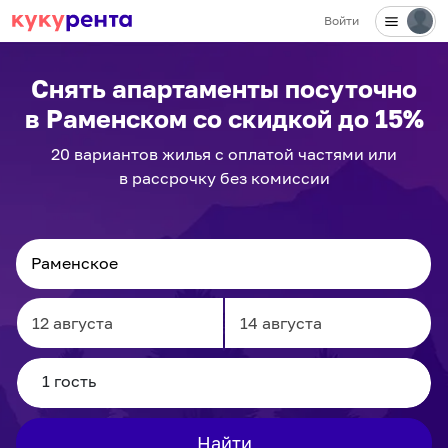
Войти
Снять апартаменты посуточно
в Раменском
со скидкой до 15%
20
вариантов
жилья с оплатой частями или
в рассрочку без комиссии
Navigate
Navigate
forward
backward
to
to
interact
interact
Найти