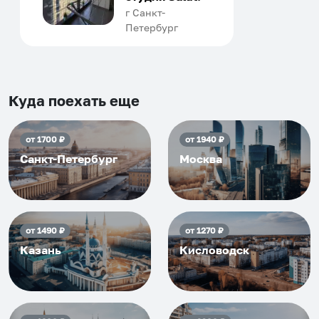
человек, всегда можно
г Санкт-
Петербург
договориться, подскажет
что как и почему.
Рекомендуем на 100% и вам,
и друзьям и сами будем
приезжать еще...
Куда поехать еще
от
1700
₽
от
1940
₽
Санкт-Петербург
Москва
от
1490
₽
от
1270
₽
Казань
Кисловодск