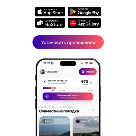
Смотреть все
Отзывы после проживания
Установить приложение
Станислав
5.00
Идеальные апартаменты, мы
с женой можем сказать с
уверенностью. По разным
городам катаемся, и не
только в России. Сервис на
Уютная
отличном уровне. Хозяин
частная
апартаментов доброй души
студия Salut!
человек, всегда можно
г Санкт-
Петербург
договориться, подскажет
что как и почему.