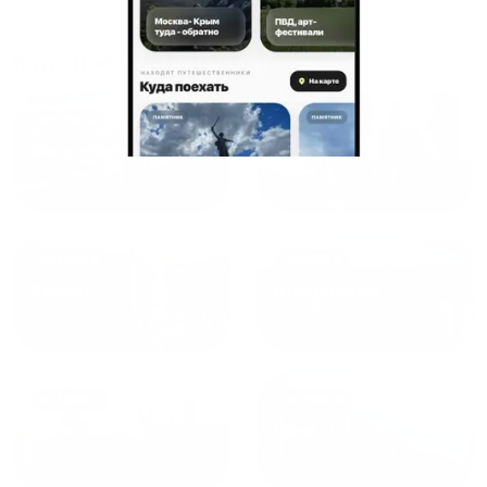
Рекомендуем на 100% и вам,
и друзьям и сами будем
Куда поехать еще
приезжать еще...
от
1700
₽
от
1940
₽
Санкт-Петербург
Москва
от
1490
₽
от
1270
₽
Казань
Кисловодск
от
1800
₽
от
2300
₽
Калининград
Сочи