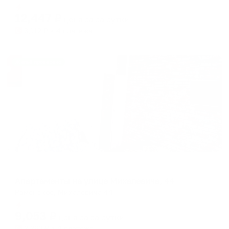
Мгновенное бронирование
changing
changing
12,447
₽
цена за
за сутки
dates.
dates.
3,112
₽ × 4 платежа
Жильё проверено
Апартаменты в разных районах города
Апартаменты на улице Михалевича, 44
Раменское, Михалевича 44
Мгновенное бронирование
9,053
₽
цена за
за сутки
2,263
₽ × 4 платежа