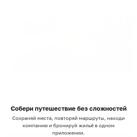
Жильё проверено
Апартаменты в разных районах города
Апартаменты на улице Школьная, 4
Раменское, ул. Школьная, д.4
Мгновенное бронирование
Собери путешествие без сложностей
9,947
₽
цена за
за сутки
Сохраняй места, повторяй маршруты, находи
2,487
₽ × 4 платежа
компанию и бронируй жильё в одном
приложении.