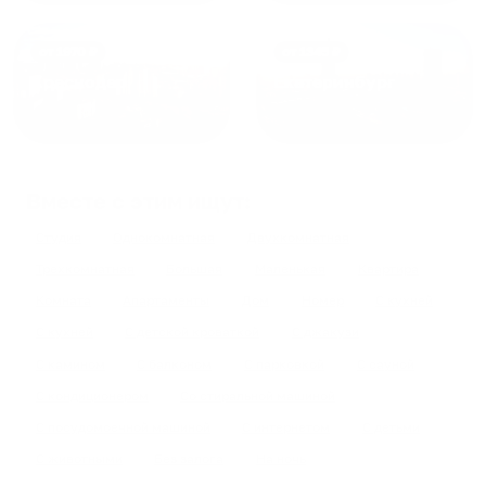
от
1970
₽
от
1345
₽
Краснодар
Екатеринбург
Вместе с этим ищут:
Студия
Однокомнатная
Двухкомнатная
Трехкомнатная
Большая
Маленькая
Квартира
Комната
Апартаменты
Дом
Номер
С кухней
С кухней
С детской кроваткой
С джакузи
С камином
С балконом
С парковкой
С сауной
С кондиционером
Со стиральной машиной
С посудомоечной машиной
С интернетом
С детьми
С животными
Без залога
На ночь