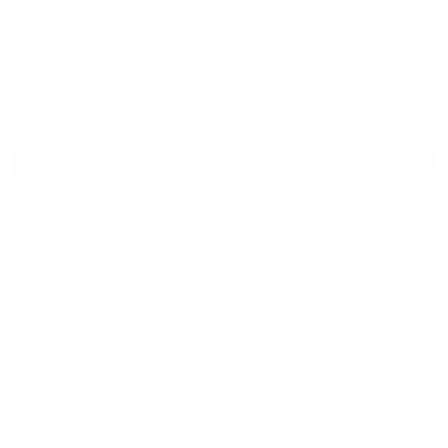
Adenium (Адениум)
Пятигорск, ул. Власова, д.4
Мгновенное бронирование
13,225
₽
цена за
за сутки
3,306
₽ × 4 платежа
Смотреть все
Отзывы после проживания
Станислав
5.00
Идеальные апартаменты, мы
с женой можем сказать с
уверенностью. По разным