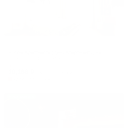
Апартаменты в разных районах города
Rooms Apartments (Румс Апартментс) на Пестова
Пятигорск, 5 к2, улица Пестова
Мгновенное бронирование
10,168
₽
цена за
за сутки
2,542
₽ × 4 платежа
Жильё проверено