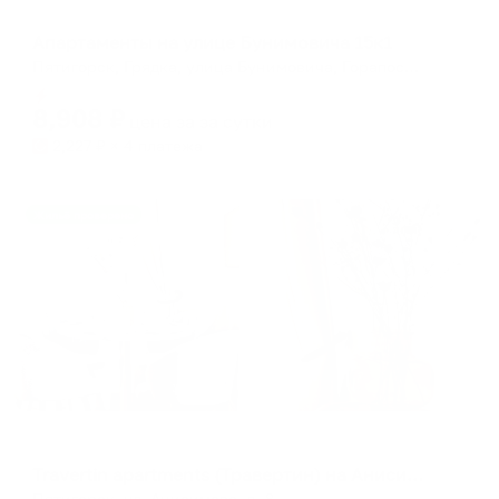
Апартаменты в разных районах города
Апартаменты на улице Бунимовича 15к1
Пятигорск, Грядка, улица Бунимовича, Горапост, Пятигорск, городской округ Пятигорск, Ставропольский край, Северо-Кавказский федеральный округ, 357501, Россия
Мгновенное бронирование
8,908
₽
цена за
за сутки
2,227
₽ × 4 платежа
Жильё проверено
Апартаменты в разных районах города
Travertin apartments (Травертин) на Анисимова
Пятигорск, ул. Анисимова, д. 8