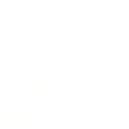
Апарт-отель
Апарт-отель Дежа Вю
Пятигорск, Ессентукская, 74a
Мгновенное бронирование
5,572
₽
цена за
за сутки
1,393
₽ × 4 платежа
Жильё проверено