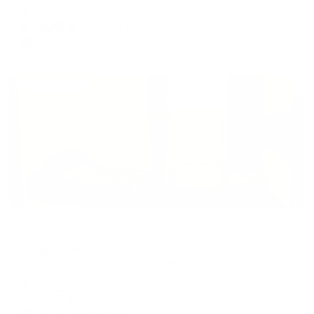
Мгновенное бронирование
changing
changing
9,004
₽
цена за
за сутки
dates.
dates.
2,251
₽ × 4 платежа
Жильё проверено
Мини-отель
Uragi (Ураги)
Пятигорск, пр-кт Калинина, 135
Мгновенное бронирование
6,325
₽
цена за
за сутки
1,581
₽ × 4 платежа