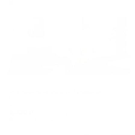
2,232
₽ × 4 платежа
Жильё проверено
Апартаменты в разных районах города
Апартаменты на улице 1-я Бульварная
Пятигорск, ул. 1-я Бульварная, 16
Мгновенное бронирование
8,339
₽
цена за
за сутки
2,085
₽ × 4 платежа