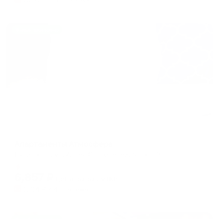
Жильё проверено
Апартаменты в разных районах города
Апартаменты Атмосфера
Пятигорск, ул. Аллея Строителей, 6 корп 3
Мгновенное бронирование
6,857
₽
цена за
за сутки
1,714
₽ × 4 платежа