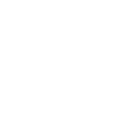
Апартаменты в разных районах города
Апартаменты на улице Коста Хетагурова
Пятигорск, ул. Коста Хетагурова, 18
Мгновенное бронирование
8,142
₽
цена за
за сутки
2,036
₽ × 4 платежа
Жильё проверено
Отель