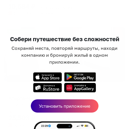
10,584
₽
цена за
за сутки
2,646
₽ × 4 платежа
Жильё проверено
Собери путешествие без сложностей
Сохраняй места, повторяй маршруты, находи
компанию и бронируй жильё в одном
приложении.
Апартаменты в разных районах города
Апартаменты на проспекте Кирова 51А
Пятигорск, проспект Кирова, 51А
Установить приложение
Мгновенное бронирование
25,503
₽
цена за
за сутки
6,376
₽ × 4 платежа