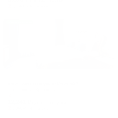
цена за
за сутки
1,594
₽ × 4 платежа
Жильё проверено
Апартаменты в разных районах города
Апартаменты на улице Красной 7
Пятигорск, ул. Красная, 7
Мгновенное бронирование
12,241
₽
цена за
за сутки
3,060
₽ × 4 платежа