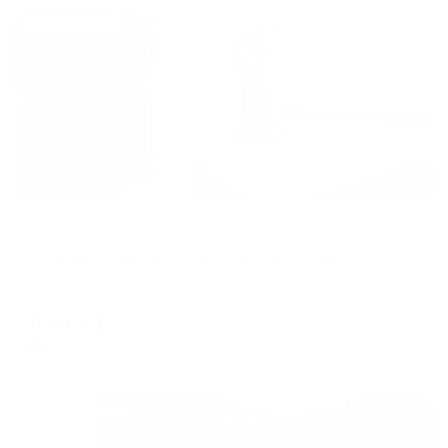
Жильё проверено
Апартаменты в разных районах города
Апартаменты на улице Оранжерейная 21к1
Пятигорск, ул. Оранжерейная, 21к1
Мгновенное бронирование
8,061
₽
цена за
за сутки
2,015
₽ × 4 платежа
Жильё проверено