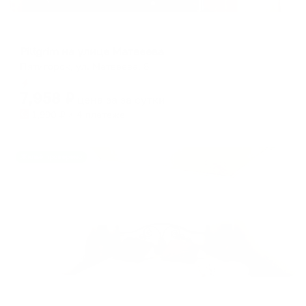
Апартаменты в разных районах города
Piligrim на улице Матвеева
Пятигорск, ул. Матвеева, 8
Мгновенное бронирование
7,958
₽
цена за
за сутки
1,990
₽ × 4 платежа
Жильё проверено
Апартаменты в разных районах города