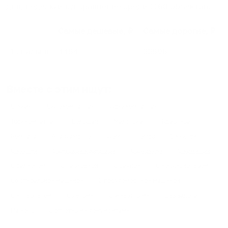
дня, неделю и т.д сравнение среди
1160
объектов
.
Самые дешевые, ₽
Самые дорогие, ₽
1 спальня
4484
33896
Вместе с этим ищут:
Студия
Однокомнатная
Двухкомнатная
Трехкомнатная
Большая
Маленькая
Квартира
Комната
Апартаменты
Дом
Номер
С кухней
С кухней
С детской кроваткой
С джакузи
С камином
С балконом
С парковкой
С сауной
С кондиционером
Со стиральной машиной
С посудомоечной машиной
С интернетом
С детьми
С животными
Без залога
На ночь
С отчетными документами