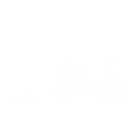
Veneto Stories (Венето Сторис) на проспекте Советской Армии 92
Горячеводский, пр-кт Советской Армии, 92
Мгновенное бронирование
5,105
₽
цена за
за сутки
1,276
₽ × 4 платежа
Жильё проверено
Апартаменты в разных районах города
Апартаменты на улице Калинина
Пятигорск, ул. Калинина, 27/1
Мгновенное бронирование