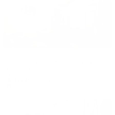
Жильё проверено
Апартаменты в разных районах города
Апартаменты на улице Ессентукская 28Д
Пятигорск, Ессентукская 28 д
Мгновенное бронирование
6,439
₽
цена за
за сутки
1,610
₽ × 4 платежа
Жильё проверено