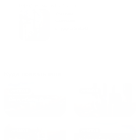
городам катаемся, и не
только в России. Сервис на
Уютная
отличном уровне. Хозяин
частная
апартаментов доброй души
студия Salut!
человек, всегда можно
г Санкт-
Петербург
договориться, подскажет
что как и почему.
Рекомендуем на 100% и вам,
и друзьям и сами будем
приезжать еще...
Куда поехать еще
от
1700
₽
от
1940
₽
Санкт-Петербург
Москва
от
1490
₽
от
1270
₽
Казань
Кисловодск