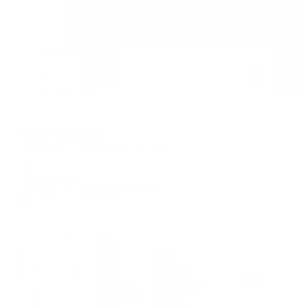
Гостевой дом
Forest (Форест)
Пятигорск, ул.Баксанская,д.60
Мгновенное бронирование
7,799
₽
цена за
за сутки
1,950
₽ × 4 платежа
Жильё проверено