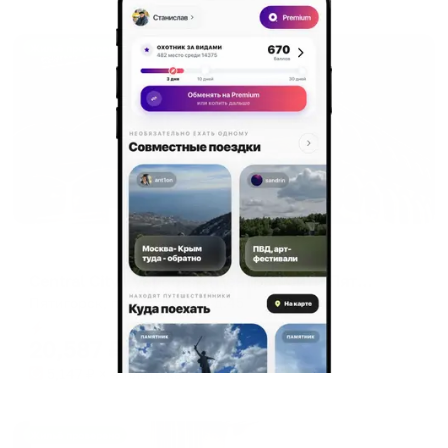
Жильё проверено
Отель
Central City Pyatigorsk (Централ Сити Пятигорск)
Пятигорск, пр. Калинина, д.45
Мгновенное бронирование
20,587
₽
цена за
за сутки
5,147
₽ × 4 платежа
Жильё проверено