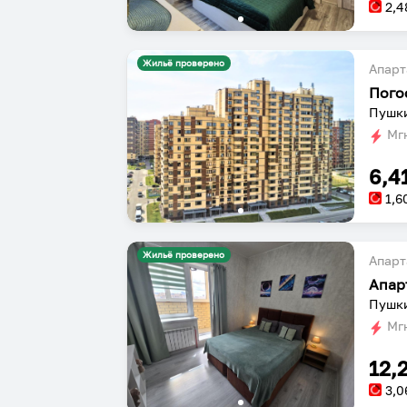
2,4
Жильё проверено
Апарт
Пого
Пушки
Мгн
6,4
1,6
Жильё проверено
Апарт
Пушки
Мгн
12,
3,0