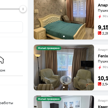
Апар
Пушки
Мгн
9,1
2,2
Жильё проверено
Апарт
Feni
Пушки
Мгн
ом
Уникальное
10,
2,5
Жильё проверено
Апарт
 работы
Квар