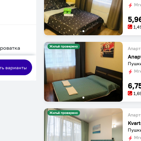
Мгн
5,9
1,4
Жильё проверено
кроватка
Апарт
сная
Пушки
ть варианты
Мгн
6,7
1,6
Жильё проверено
Апарт
Пушки
Мгн