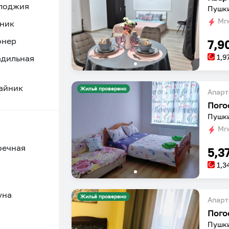
 лоджия
Пушки
Мгн
ник
онер
7,9
1,9
адильная
айник
Жильё проверено
Апарт
Пого
Пушки
Мгн
оечная
5,3
1,3
уна
Жильё проверено
Апарт
Пого
Пушки