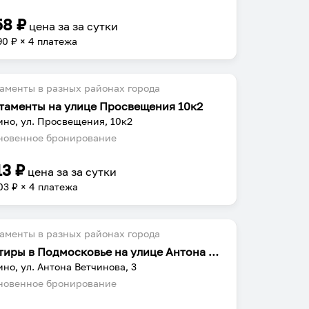
58
₽
цена за
за сутки
90
₽ × 4 платежа
аменты в разных районах города
таменты на улице Просвещения 10к2
но, ул. Просвещения, 10к2
овенное бронирование
13
₽
цена за
за сутки
03
₽ × 4 платежа
аменты в разных районах города
Квартиры в Подмосковье на улице Антона Ветчинова 3
но, ул. Антона Ветчинова, 3
овенное бронирование