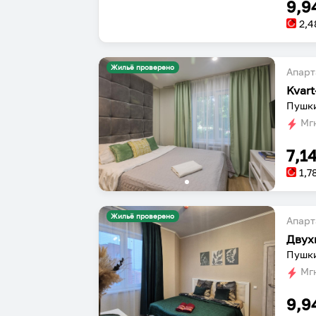
9,9
2,4
Жильё проверено
Апарт
Пушки
Мгн
7,1
1,7
Жильё проверено
Апарт
Пушки
Мгн
9,9