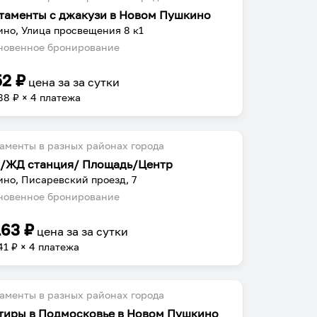
таменты с джакузи в Новом Пушкино
но, Улица просвещения 8 к1
овенное бронирование
52
₽
цена за
за сутки
88
₽ × 4 платежа
аменты в разных районах города
x/ЖД станция/ Площадь/Центр
но, Писаревский проезд, 7
овенное бронирование
163
₽
цена за
за сутки
41
₽ × 4 платежа
аменты в разных районах города
тиры в Подмосковье в Новом Пушкино