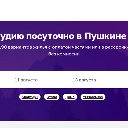
тудию посуточно
в Пушкине
190
вариантов
жилья с оплатой частями или в рассрочк
без комиссии
Navigate
Navigate
Квартиры
Отели
Дома
Уникальное
forward
backward
to
to
interact
interact
with
with
the
the