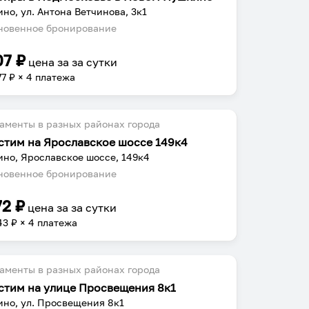
но, ул. Антона Ветчинова, 3к1
овенное бронирование
07
₽
цена за
за сутки
77
₽ × 4 платежа
аменты в разных районах города
стим на Ярославское шоссе 149к4
но, Ярославское шоссе, 149к4
овенное бронирование
72
₽
цена за
за сутки
43
₽ × 4 платежа
аменты в разных районах города
стим на улице Просвещения 8к1
но, ул. Просвещения 8к1