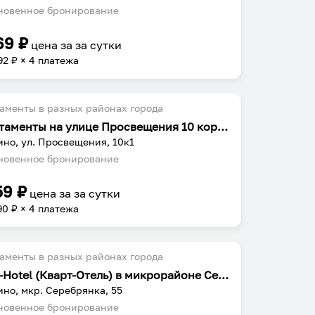
овенное бронирование
69
₽
цена за
за сутки
92
₽ × 4 платежа
аменты в разных районах города
Апартаменты на улице Просвещения 10 корпус 1
но, ул. Просвещения, 10к1
овенное бронирование
59
₽
цена за
за сутки
90
₽ × 4 платежа
аменты в разных районах города
Kvart-Hotel (Кварт-Отель) в микрорайоне Серебрянка
но, мкр. Серебрянка, 55
овенное бронирование