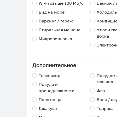
Wi-Fi свыше 100 Мб/с
Балкон /
Вид на море
Холодиль
Паркинг / гараж
Кондици
Стиральная машина
Утюг и гл
доска
Микроволновка
Электроч
Дополнительное
Телевизор
Посудом
машина
Посуда и
принадлежности
Фен
Полотенца
Баня / са
Джакузи
Терраса