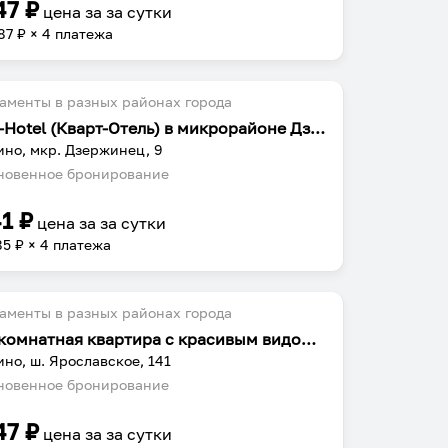
47
₽
цена за
за сутки
87
₽ × 4 платежа
аменты в разных районах города
Kvart-Hotel (Кварт-Отель) в микрорайоне Дзержинец
но, мкр. Дзержинец, 9
овенное бронирование
41
₽
цена за
за сутки
85
₽ × 4 платежа
аменты в разных районах города
Двухкомнатная квартира с красивым видом у Ярославки
но, ш. Ярославское, 141
овенное бронирование
47
₽
цена за
за сутки