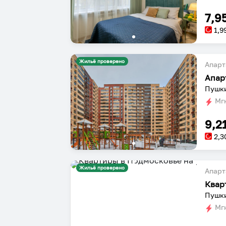
7,9
1,9
Жильё проверено
Апарт
Апар
Пушки
Мгн
9,2
2,3
Жильё проверено
Апарт
Пушки
Мгн