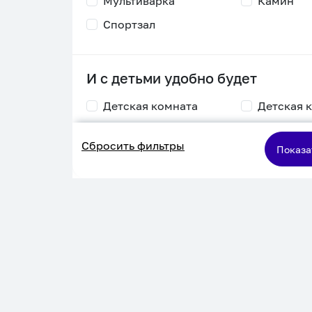
Мультиварка
Камин
Спортзал
И с детьми удобно будет
Детская комната
Детская 
Столик для
Двухъяру
Сбросить фильтры
кормления
кровать
Показа
Пеленальный стол
Игровая приставка