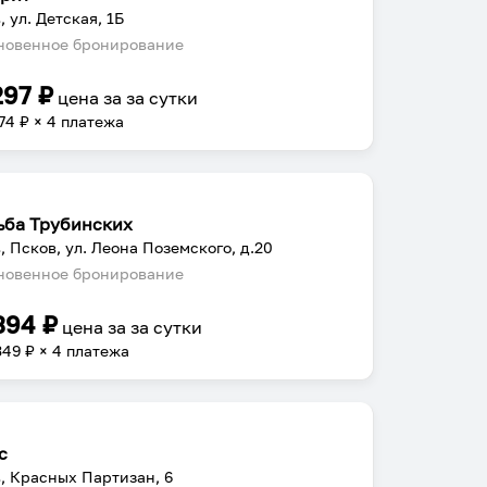
, ул. Детская, 1Б
овенное бронирование
297
₽
цена за
за сутки
74
₽ × 4 платежа
ьба Трубинских
, Псков, ул. Леона Поземского, д.20
овенное бронирование
394
₽
цена за
за сутки
349
₽ × 4 платежа
с
, Красных Партизан, 6