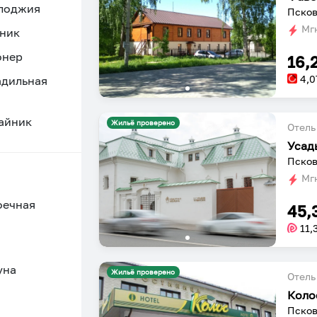
 лоджия
Псков
Мгн
ник
онер
16,
4,0
адильная
айник
Жильё проверено
Отель
Усад
Псков
Мгн
оечная
45,
11,
уна
Жильё проверено
Отель
Коло
Псков