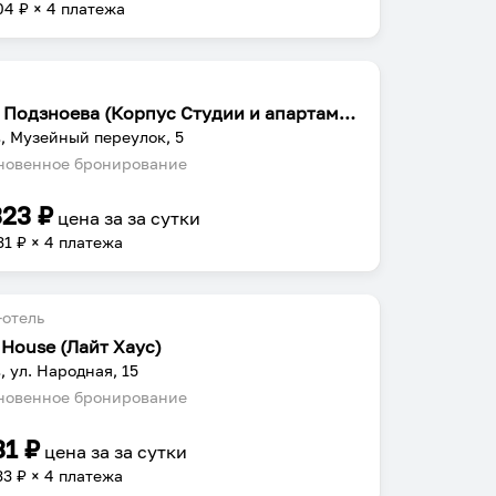
04
₽ × 4 платежа
Двор Подзноева (Корпус Студии и апартаменты)
, Музейный переулок, 5
овенное бронирование
323
₽
цена за
за сутки
31
₽ × 4 платежа
отель
 House (Лайт Хаус)
, ул. Народная, 15
овенное бронирование
31
₽
цена за
за сутки
33
₽ × 4 платежа