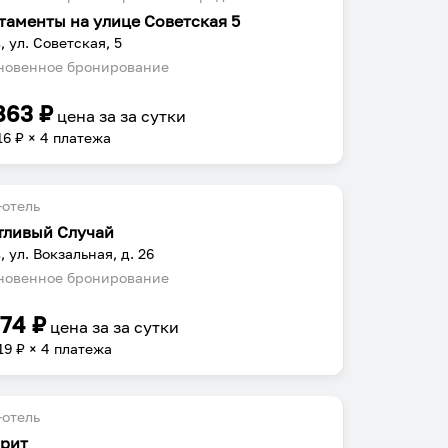
таменты на улице Советская 5
, ул. Советская, 5
овенное бронирование
863
₽
цена за
за сутки
16
₽ × 4 платежа
отель
тливый Случай
, ул. Вокзальная, д. 26
овенное бронирование
274
₽
цена за
за сутки
19
₽ × 4 платежа
отель
рит