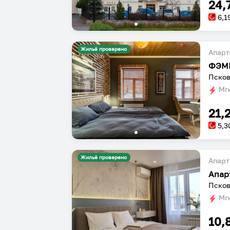
24,
6,1
Жильё проверено
Апарт
ФЭМ
Псков
Мгн
21,
5,3
Жильё проверено
Апарт
Апар
Псков
Мгн
10,