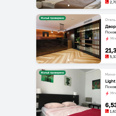
2,7
Жильё проверено
Отель
Псков
Мгн
21,
5,3
Жильё проверено
Мини-
Light
Псков
Мгн
6,5
1,6