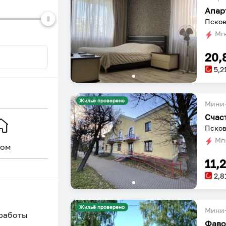
Апар
Псков
Мгн
20,
5,2
Жильё проверено
Мини-
Счас
Псков
Мгн
ом
Уникальное
11,
2,8
Жильё проверено
Мини-
 работы
Фаво