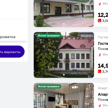
Мгн
12,
3,0
Жильё проверено
кроватка
Госте
Гост
сная
Псков
ть варианты
Мгн
14,
3,7
Жильё проверено
Апарт
Апар
Псков
Мгн