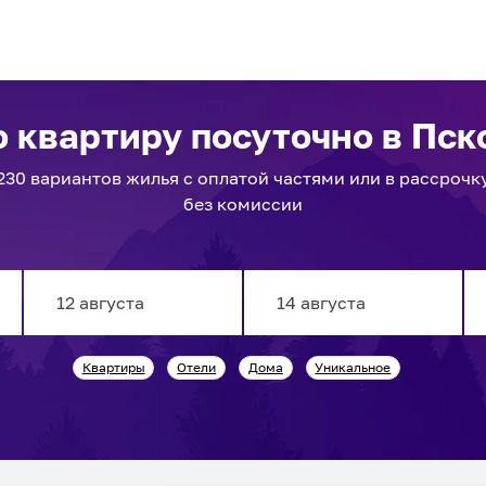
 квартиру посуточно
в Пск
230
вариантов
жилья с оплатой частями или в рассрочк
без комиссии
Navigate
Navigate
Квартиры
Отели
Дома
Уникальное
forward
backward
to
to
interact
interact
with
with
the
the