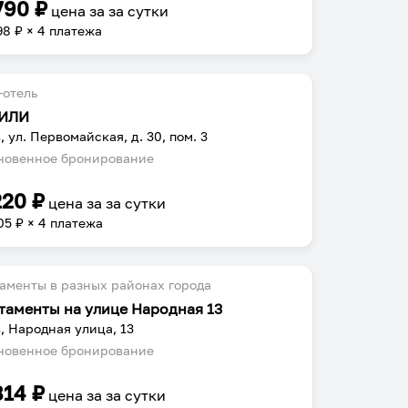
790
₽
цена за
за сутки
98
₽ × 4 платежа
-отель
ИЛИ
, ул. Первомайская, д. 30, пом. 3
овенное бронирование
220
₽
цена за
за сутки
05
₽ × 4 платежа
аменты в разных районах города
таменты на улице Народная 13
, Народная улица, 13
овенное бронирование
814
₽
цена за
за сутки