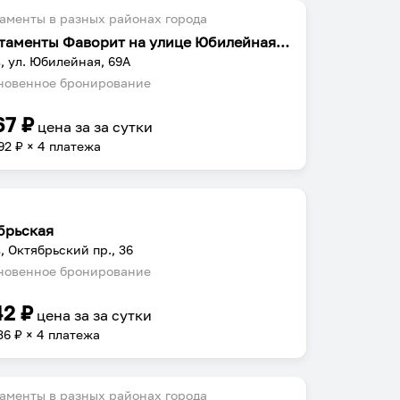
аменты в разных районах города
Апартаменты Фаворит на улице Юбилейная 69А
, ул. Юбилейная, 69А
овенное бронирование
67
₽
цена за
за сутки
92
₽ × 4 платежа
брьская
, Октябрьский пр., 36
овенное бронирование
42
₽
цена за
за сутки
36
₽ × 4 платежа
аменты в разных районах города