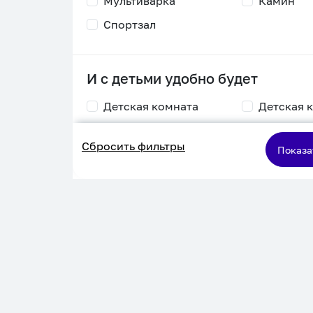
Мультиварка
Камин
Спортзал
И с детьми удобно будет
Детская комната
Детская 
Столик для
Двухъяру
Сбросить фильтры
кормления
кровать
Показа
Пеленальный стол
Игровая приставка