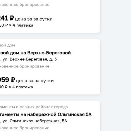
овенное бронирование
241
₽
цена за
за сутки
60
₽ × 4 платежа
вой дом
евой дом на Верхне-Береговой
, ул. Верхне-Береговая, д. 5
овенное бронирование
959
₽
цена за
за сутки
40
₽ × 4 платежа
аменты в разных районах города
таменты на набережной Ольгинская 5А
, ул. Ольгинская набережная, 5А
овенное бронирование