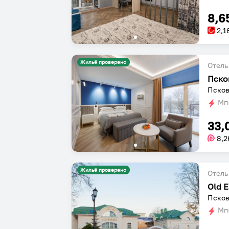
8,6
2,1
Жильё проверено
Отель
Пско
Псков
Мгн
33,
8,2
Жильё проверено
Отель
Old E
Псков
Мгн