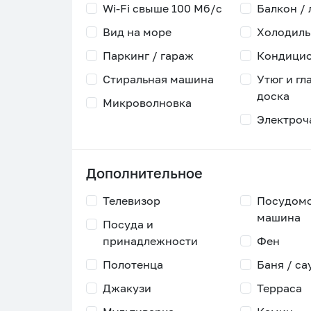
Wi-Fi свыше 100 Мб/с
Балкон /
Вид на море
Холодиль
Паркинг / гараж
Кондици
Стиральная машина
Утюг и гл
доска
Микроволновка
Электроч
Дополнительное
Телевизор
Посудом
машина
Посуда и
принадлежности
Фен
Полотенца
Баня / са
Джакузи
Терраса