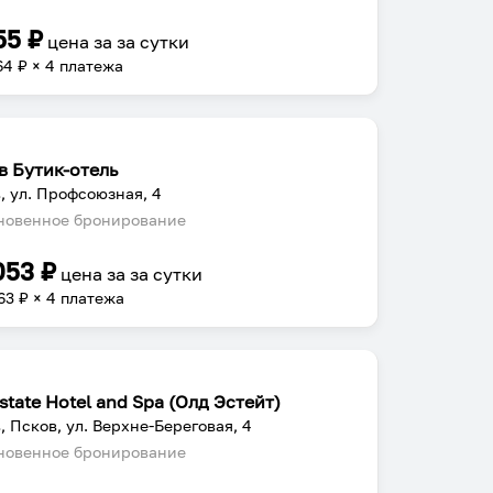
55
₽
цена за
за сутки
64
₽ × 4 платежа
в Бутик-отель
, ул. Профсоюзная, 4
овенное бронирование
053
₽
цена за
за сутки
63
₽ × 4 платежа
state Hotel and Spa (Олд Эстейт)
, Псков, ул. Верхне-Береговая, 4
овенное бронирование