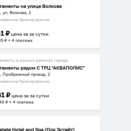
таменты на улице Волкова
, ул. Волкова, 2
овенное бронирование
41
₽
цена за
за сутки
85
₽ × 4 платежа
аменты в разных районах города
таменты рядом С ТРЦ "АКВАПОЛИС"
, Прибрежный проезд, 2
овенное бронирование
61
₽
цена за
за сутки
40
₽ × 4 платежа
state Hotel and Spa (Олд Эстейт)