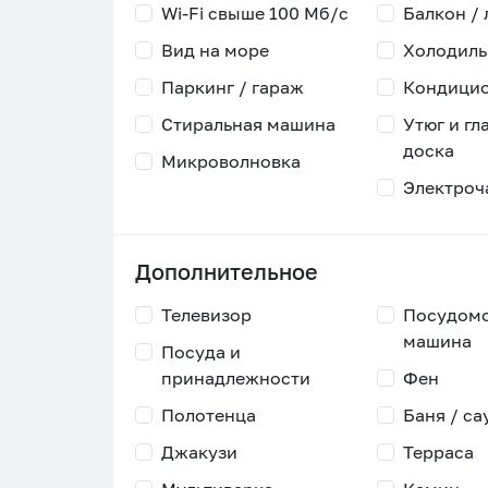
Wi-Fi свыше 100 Мб/с
Балкон /
Вид на море
Холодиль
Паркинг / гараж
Кондици
Стиральная машина
Утюг и гл
доска
Микроволновка
Электроч
Дополнительное
Телевизор
Посудом
машина
Посуда и
принадлежности
Фен
Полотенца
Баня / са
Джакузи
Терраса