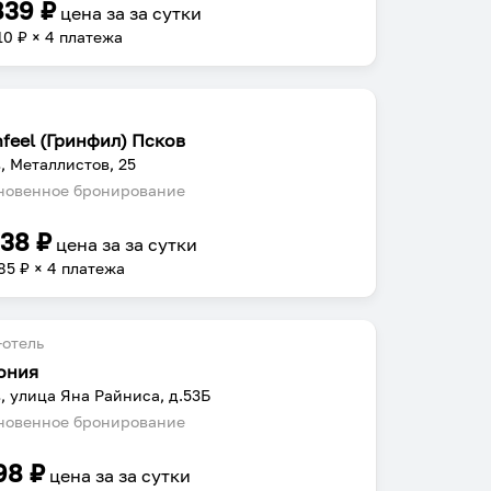
839
₽
цена за
за сутки
10
₽ × 4 платежа
nfeel (Гринфил) Псков
, Металлистов, 25
овенное бронирование
538
₽
цена за
за сутки
85
₽ × 4 платежа
отель
ония
, улица Яна Райниса, д.53Б
овенное бронирование
98
₽
цена за
за сутки