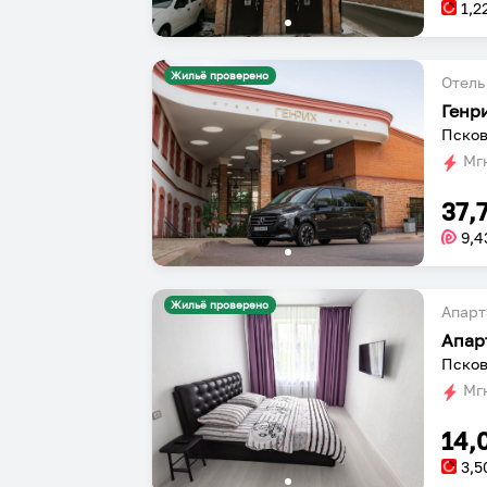
1,2
Жильё проверено
Отель
Генр
Псков
Мгн
37,
9,4
Жильё проверено
Апарт
Апар
Псков
Мгн
14,
3,5