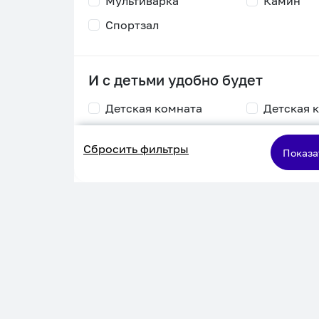
Мультиварка
Камин
Спортзал
И с детьми удобно будет
Детская комната
Детская 
Столик для
Двухъяру
Сбросить фильтры
кормления
кровать
Показа
Пеленальный стол
Игровая приставка