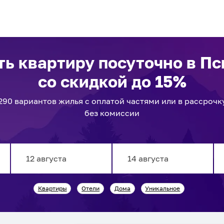
ть квартиру посуточно
в Пс
со скидкой до 15%
290
вариантов
жилья с оплатой частями или в рассрочк
без комиссии
Navigate
Navigate
Квартиры
Отели
Дома
Уникальное
forward
backward
to
to
interact
interact