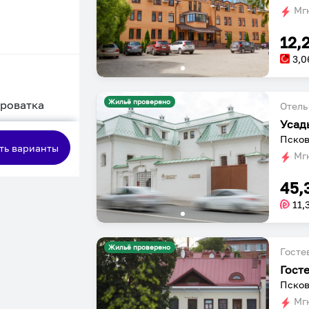
Мгн
12,
3,0
Жильё проверено
кроватка
Отель
Усад
сная
Псков
ть варианты
Мгн
45,
11,
Жильё проверено
Госте
Гост
Псков
Мгн