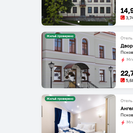
14,
3,7
Жильё проверено
Отель
Двор
Псков
Мгн
22,
5,6
Жильё проверено
Отель
Анге
Псков
Мгн