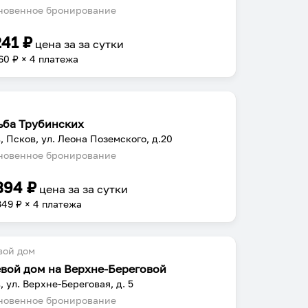
овенное бронирование
241
₽
цена за
за сутки
60
₽ × 4 платежа
ьба Трубинских
, Псков, ул. Леона Поземского, д.20
овенное бронирование
394
₽
цена за
за сутки
349
₽ × 4 платежа
вой дом
евой дом на Верхне-Береговой
, ул. Верхне-Береговая, д. 5
овенное бронирование