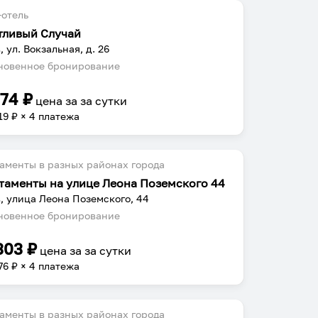
отель
тливый Случай
, ул. Вокзальная, д. 26
овенное бронирование
274
₽
цена за
за сутки
19
₽ × 4 платежа
аменты в разных районах города
таменты на улице Леона Поземского 44
, улица Леона Поземского, 44
овенное бронирование
303
₽
цена за
за сутки
76
₽ × 4 платежа
аменты в разных районах города