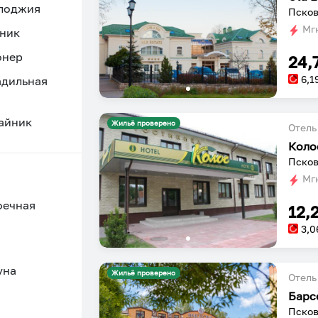
 лоджия
Псков
Мгн
ник
онер
24,
6,1
адильная
айник
Жильё проверено
Отель
Коло
Псков
Мгн
оечная
12,
3,0
уна
Жильё проверено
Отель
Барс
Псков