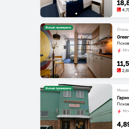
18,
4,7
Жильё проверено
Отель
Gree
Псков
Мгн
11,
2,8
Жильё проверено
Мини-
Гарм
Псков
Мгн
4,8