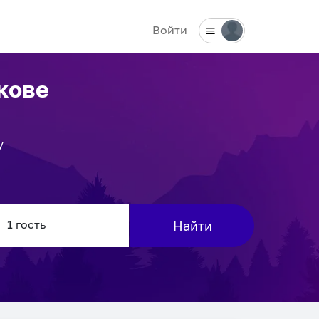
Войти
кове
у
Найти