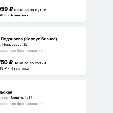
959
₽
цена за
за сутки
40
₽ × 4 платежа
 Подзноева (Корпус Бизнес)
, Некрасова, 1Б
овенное бронирование
750
₽
цена за
за сутки
88
₽ × 4 платежа
льская
, пер. Залита, 1/14
овенное бронирование