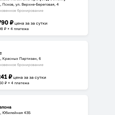
, Псков, ул. Верхне-Береговая, 4
овенное бронирование
790
₽
цена за
за сутки
98
₽ × 4 платежа
с
, Красных Партизан, 6
овенное бронирование
241
₽
цена за
за сутки
60
₽ × 4 платежа
елона
, Юбилейная 43Б