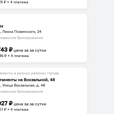
25
₽ × 4 платежа
их
, Леона Поземского, 24
овенное бронирование
743
₽
цена за
за сутки
36
₽ × 4 платежа
аменты в разных районах города
таменты на Вокзальной, 48
, Улица Вокзальная, д. 48
овенное бронирование
027
₽
цена за
за сутки
07
₽ × 4 платежа