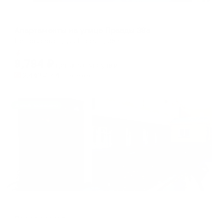
Апартаменты в разных районах города
Апартаменты на улице Правды 38в
Петрозаводск, ул. Правды, 38в
Мгновенное бронирование
9,794
₽
цена за
за сутки
2,449
₽ × 4 платежа
Жильё проверено
Отель