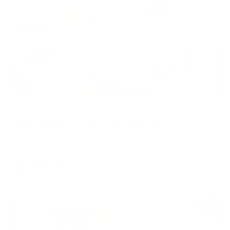
Жильё проверено
Апартаменты в разных районах города
Апартаменты на проспекте Ленина 17
Петрозаводск, 17, проспект Ленина, Центр (район Петрозаводска), Петрозаводск, Петрозаводский городской округ, Карелия, Северо-Западный федеральный округ, 185000, Россия
Мгновенное бронирование
13,467
₽
цена за
за сутки
3,367
₽ × 4 платежа
Жильё проверено