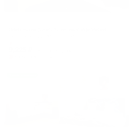
Апартаменты в разных районах города
ОнегоНome (ОнегоХоум) на улице Мелентьевой
Петрозаводск, ул. Мелентьевой, 1
Мгновенное бронирование
9,225
₽
цена за
за сутки
2,306
₽ × 4 платежа
Жильё проверено