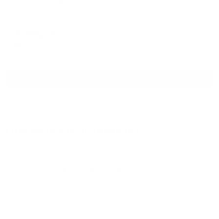
Лососинская
Петрозаводск, Лососинское шоссе, дом 7
Мгновенное бронирование
8,892
₽
цена за
за сутки
2,223
₽ × 4 платежа
Смотреть все
Отзывы после проживания
Станислав
5.00
Идеальные апартаменты, мы
с женой можем сказать с
уверенностью. По разным