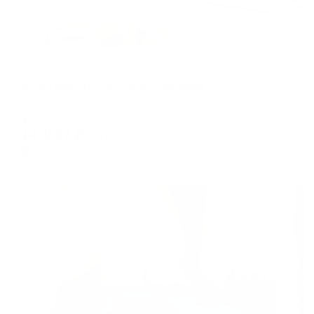
Апартаменты в разных районах города
Апартаменты на улице Еремеева 38
Петрозаводск, ул. Еремеева, 38
Мгновенное бронирование
14,027
₽
цена за
за сутки
3,507
₽ × 4 платежа
Жильё проверено