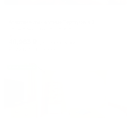
Апартаменты в разных районах города
Апартаменты на улице Перттунена 3
Петрозаводск, ул. Перттунена, 3
Мгновенное бронирование
48,965
₽
цена за
за сутки
12,241
₽ × 4 платежа
Жильё проверено
Апартаменты в разных районах города