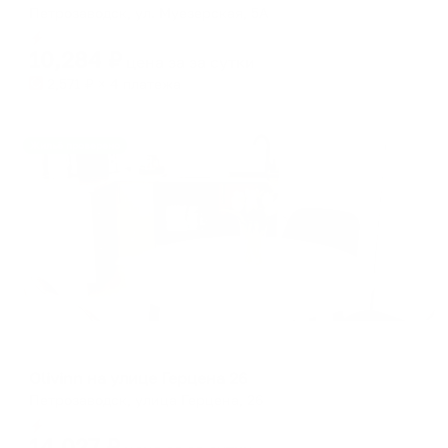
Петрозаводск, ул. Муезерская, 5А
Мгновенное бронирование
10,284
₽
цена за
за сутки
2,571
₽ × 4 платежа
Жильё проверено
Апартаменты в разных районах города
Olivinn на улице Герцена 26
Петрозаводск, улица Герцена, 26
Мгновенное бронирование
14,027
₽