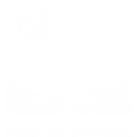
городам катаемся, и не
только в России. Сервис на
Уютная
отличном уровне. Хозяин
частная
апартаментов доброй души
студия Salut!
человек, всегда можно
г Санкт-
Петербург
договориться, подскажет
что как и почему.
Рекомендуем на 100% и вам,
и друзьям и сами будем
приезжать еще...
Куда поехать еще
от
1700
₽
от
1940
₽
Санкт-Петербург
Москва
от
1490
₽
от
1270
₽
Казань
Кисловодск