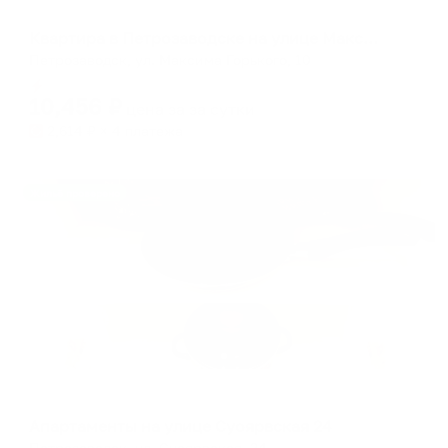
Апартаменты в разных районах города
Квартира в Петрозаводске на улице Максима Горького
Петрозаводск, ул. Максима Горького, 10
Мгновенное бронирование
10,456
₽
цена за
за сутки
2,614
₽ × 4 платежа
Жильё проверено
Апартаменты в разных районах города
Апартаменты на улице Суоярвская 24
Петрозаводск, ул. Суоярвская, 24