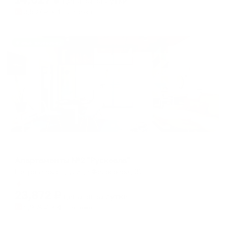
цена за
за сутки
3,507
₽ × 4 платежа
Жильё проверено
Апартаменты в разных районах города
Апартаменты №2 "Рускеала"
Петрозаводск, улица Федосовой, 31
Мгновенное бронирование
23,872
₽
цена за
за сутки
5,968
₽ × 4 платежа