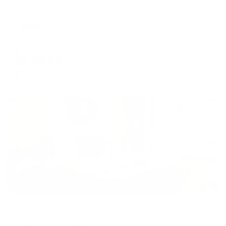
Апарт-отель
Тайвас
Петрозаводск, ул. Анохина, 31а
Мгновенное бронирование
18,863
₽
цена за
за сутки
4,716
₽ × 4 платежа
Жильё проверено
Апартаменты в разных районах города
Апартаменты на улице Муезерская 5А