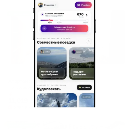
Жильё проверено
Апартаменты в разных районах города
Апартаменты на проспекте Ленина 36а
Петрозаводск, пр. Ленина, 36а
Мгновенное бронирование
11,019
₽
цена за
за сутки
2,755
₽ × 4 платежа
Жильё проверено