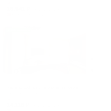
shortcuts
shortcuts
Мгновенное бронирование
for
for
16,941
₽
цена за
за сутки
changing
changing
4,235
₽ × 4 платежа
dates.
dates.
Жильё проверено
Апартаменты в разных районах города
Карельский лось на улице Гюллинга 1
Петрозаводск, наб. Гюллинга, 1
Мгновенное бронирование
14,118
₽
цена за
за сутки
3,530
₽ × 4 платежа