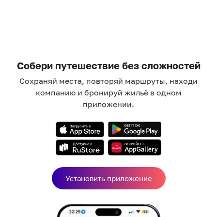
8,571
₽
цена за
за сутки
2,143
₽ × 4 платежа
Жильё проверено
Собери путешествие без сложностей
Сохраняй места, повторяй маршруты, находи
компанию и бронируй жильё в одном
приложении.
Апартаменты в разных районах города
Live in Karelia (Лайв ин Карелия) на улице Луначарского
Петрозаводск, ул. Луначарского 3
Установить приложение
Мгновенное бронирование
12,931
₽
цена за
за сутки
3,233
₽ × 4 платежа