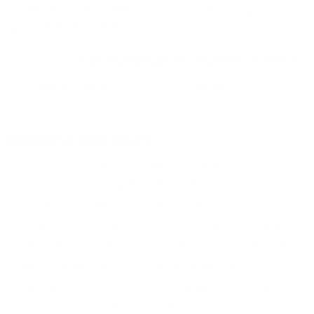
можно на ночь, сутки, 3 дня, неделю и т.д сравнение
среди
630
объектов
.
Самые дешевые, ₽
Самые дорогие, ₽
1 спальня
1680
43008
Вместе с этим ищут:
Студия
Однокомнатная
Двухкомнатная
Трехкомнатная
Большая
Маленькая
Квартира
Комната
Апартаменты
Дом
Номер
С кухней
С кухней
С детской кроваткой
С джакузи
С камином
С балконом
С парковкой
С сауной
С кондиционером
Со стиральной машиной
С посудомоечной машиной
С интернетом
С детьми
С животными
Без залога
На ночь
С отчетными документами