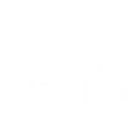
9 Ночей на улице Суоярвская
Петрозаводск, ул. Суоярвская, 15
Мгновенное бронирование
11,019
₽
цена за
за сутки
2,755
₽ × 4 платежа
Жильё проверено
Апартаменты в разных районах города
Апартаменты на улице Варламова 29
Петрозаводск, ул. Варламова, 29
Мгновенное бронирование