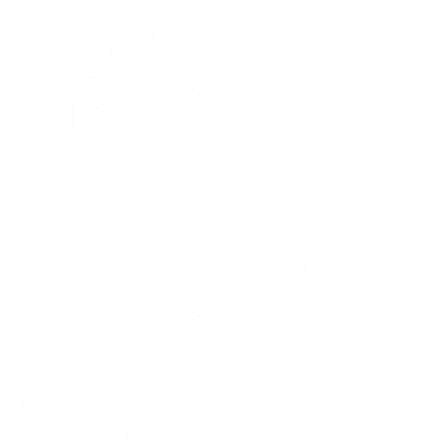
городам катаемся, и не
только в России. Сервис на
Уютная
отличном уровне. Хозяин
частная
апартаментов доброй души
студия Salut!
человек, всегда можно
г Санкт-
Петербург
договориться, подскажет
что как и почему.
Рекомендуем на 100% и вам,
и друзьям и сами будем
приезжать еще...
Куда поехать еще
от
1700
₽
от
1940
₽
Санкт-Петербург
Москва
от
1490
₽
от
1270
₽
Казань
Кисловодск