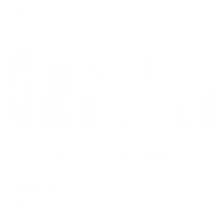
цена за
за сутки
2,903
₽ × 4 платежа
Жильё проверено
Апартаменты в разных районах города
К энд К Апартментс на улице Полевая 10
Пермь, ул. Полевая, 10
Мгновенное бронирование
4,445
₽
цена за
за сутки
1,111
₽ × 4 платежа