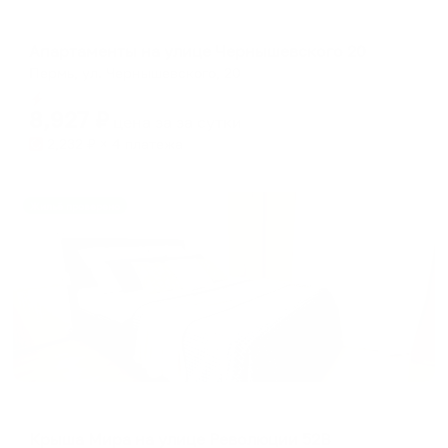
Апартаменты в разных районах города
Апартаменты на улице Чернышевского 20
Пермь, ул. Чернышевского, 20
Мгновенное бронирование
8,927
₽
цена за
за сутки
2,232
₽ × 4 платежа
Жильё проверено
Апартаменты в разных районах города
Крыша Мира на улице Революции 52В