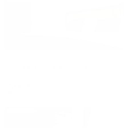
Жильё проверено
Апартаменты в разных районах города
Атмосфера на улице Овчинникова
Пермь, ул. Овчинникова, 15А
Мгновенное бронирование
7,141
₽
цена за
за сутки
1,785
₽ × 4 платежа
Жильё проверено