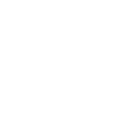
Мгновенное бронирование
changing
changing
8,161
₽
цена за
за сутки
dates.
dates.
2,040
₽ × 4 платежа
Жильё проверено
Апартаменты в разных районах города
К энд К Апартментс на улице Крылова 15
Пермь, улица Крылова, 15
Мгновенное бронирование
6,121
₽
цена за
за сутки
1,530
₽ × 4 платежа