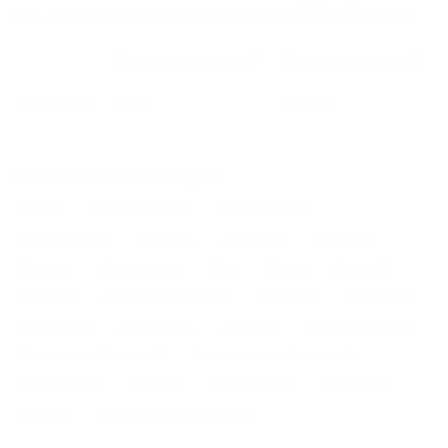
дня, неделю и т.д сравнение среди
1580
объектов
.
Самые дешевые, ₽
Самые дорогие, ₽
1 спальня
3904
131058
Вместе с этим ищут:
Студия
Однокомнатная
Двухкомнатная
Трехкомнатная
Большая
Маленькая
Квартира
Комната
Апартаменты
Дом
Номер
С кухней
С кухней
С детской кроваткой
С джакузи
С камином
С балконом
С парковкой
С сауной
С кондиционером
Со стиральной машиной
С посудомоечной машиной
С интернетом
С детьми
С животными
Без залога
На ночь
С отчетными документами