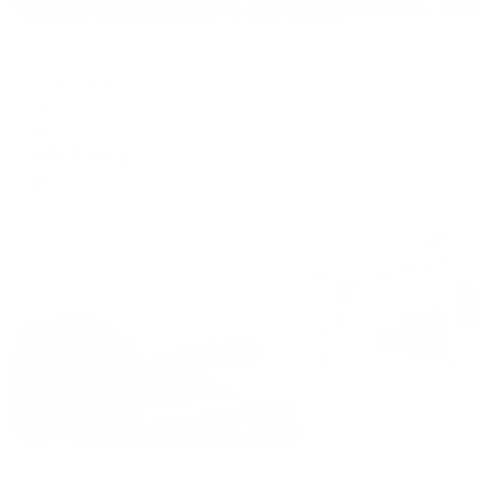
Мини-отель
Скорпион
Пермь, ул. Полины Осипенко, 57
Мгновенное бронирование
10,249
₽
цена за
за сутки
2,562
₽ × 4 платежа
Жильё проверено
Апартаменты в разных районах города