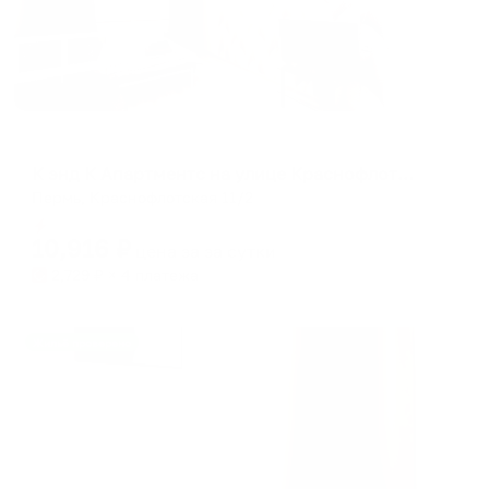
Апартаменты в разных районах города
К энд К Апартментс на улице Краснофлотская 11/2
Пермь, Краснофлотская 11/2
Мгновенное бронирование
10,916
₽
цена за
за сутки
2,729
₽ × 4 платежа
Жильё проверено