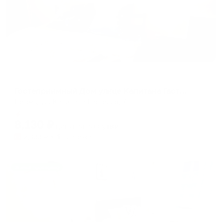
Апартаменты в разных районах города
Гостеприимный Дом улице Капитана Гастелло 7
Пермь, ул. Капитана Гастелло, 7
Мгновенное бронирование
8,130
₽
цена за
за сутки
2,033
₽ × 4 платежа
Жильё проверено