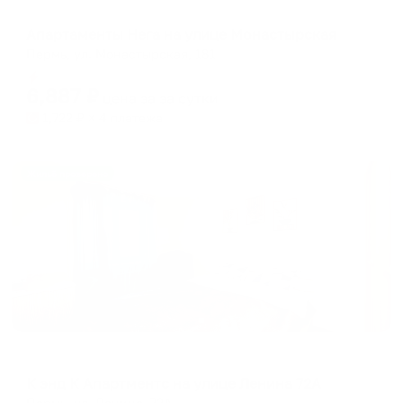
Апартаменты в разных районах города
Апартаменты Нега на улице Монастырская
Пермь, ул. Монастырская, 181
Мгновенное бронирование
6,887
₽
цена за
за сутки
1,722
₽ × 4 платежа
Жильё проверено
Апартаменты в разных районах города
К энд К Апартментс на улице Ленина 72А
Пермь, ул. Ленина, 72А