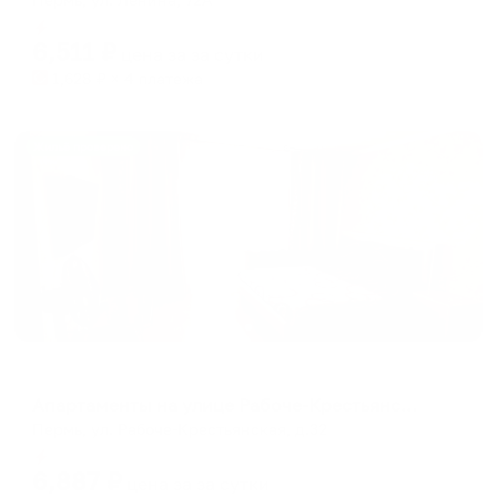
Мгновенное бронирование
6,511
₽
цена за
за сутки
1,628
₽ × 4 платежа
Жильё проверено
Апартаменты в разных районах города
Апартаменты на улице Рабоче-Крестьянская
Пермь, ул. Рабоче-Крестьянская, д.32
Мгновенное бронирование
6,887
₽
цена за
за сутки