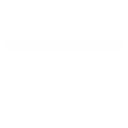
Атмосфера на улице Екатерининская
Пермь, ул. Екатерининская, 177А
Мгновенное бронирование
7,651
₽
цена за
за сутки
1,913
₽ × 4 платежа
Смотреть все
Отзывы после проживания
Станислав
5.00
Идеальные апартаменты, мы
с женой можем сказать с
уверенностью. По разным