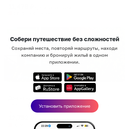
11,476
₽
цена за
за сутки
2,869
₽ × 4 платежа
Жильё проверено
Собери путешествие без сложностей
Сохраняй места, повторяй маршруты, находи
компанию и бронируй жильё в одном
приложении.
Коттедж
Дом из натурального сруба
Пермь, Город Суздаль ул. 1-я Красноармейская, 42
Установить приложение
Мгновенное бронирование
12,752
₽
цена за
за сутки
3,188
₽ × 4 платежа