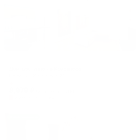
Апартаменты в разных районах города
Дом-доступно на Крисанова
Пермь, ул. Крисанова, 24
Мгновенное бронирование
8,979
₽
цена за
за сутки
2,245
₽ × 4 платежа
Жильё проверено