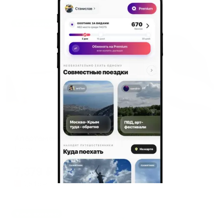
Жильё проверено
Апартаменты в разных районах города
Апартаменты на улице Спартаковская
Пермь, ул. Спартаковская, 1
Мгновенное бронирование
7,379
₽
цена за
за сутки
1,845
₽ × 4 платежа
Жильё проверено