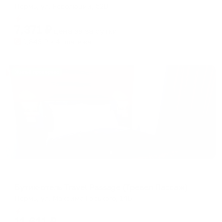
Пермь, ул. Революции, 52В
Мгновенное бронирование
7,371
₽
цена за
за сутки
1,843
₽ × 4 платежа
Жильё проверено
Мини-отель
Бутик-отель Travel Passage (Тревел Пассаж)
Пермь, ул. Максима Горького, 14Б
Мгновенное бронирование
11,611
₽