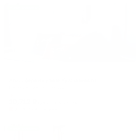
Жильё проверено
Апартаменты в разных районах города
Атмосфера на улице Куйбышева 61
Пермь, ул. Куйбышева, д.61
Мгновенное бронирование
10,712
₽
цена за
за сутки
2,678
₽ × 4 платежа
Жильё проверено