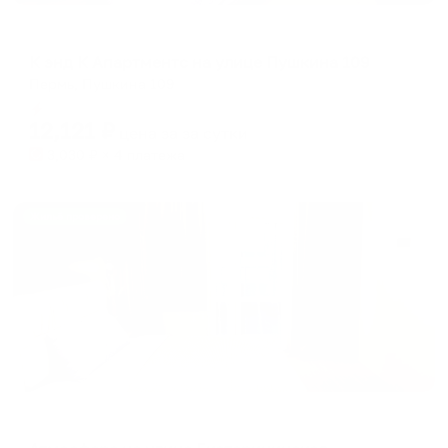
Апартаменты в разных районах города
К энд К Апартментс на улице Пушкина 109
Пермь, Пушкина 109
Мгновенное бронирование
12,121
₽
цена за
за сутки
3,030
₽ × 4 платежа
Жильё проверено
Апартаменты в разных районах города