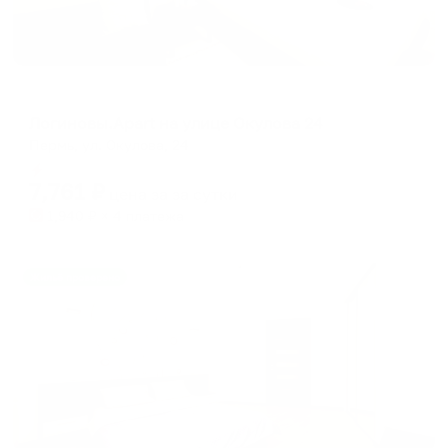
Апартаменты в разных районах города
Логиновы.Apart на улице Окулова 24
Пермь, ул. Окулова, 24
Мгновенное бронирование
7,761
₽
цена за
за сутки
1,940
₽ × 4 платежа
Жильё проверено