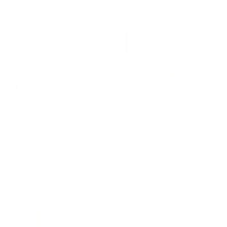
Жильё проверено
Апартаменты в разных районах города
К энд К Апартментс на улице Чернышевского 17Д
Пермь, Чернышевского, 17Д
Мгновенное бронирование
6,734
₽
цена за
за сутки
1,684
₽ × 4 платежа
Жильё проверено