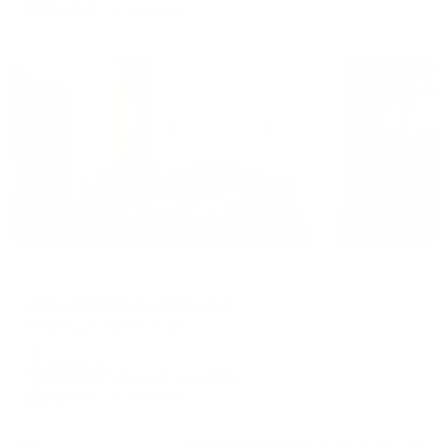
2,245
₽ × 4 платежа
Жильё проверено
Апартаменты в разных районах города
Дом-доступно на Ленина
Пермь, ул. Ленина, 81
Мгновенное бронирование
9,181
₽
цена за
за сутки
2,295
₽ × 4 платежа