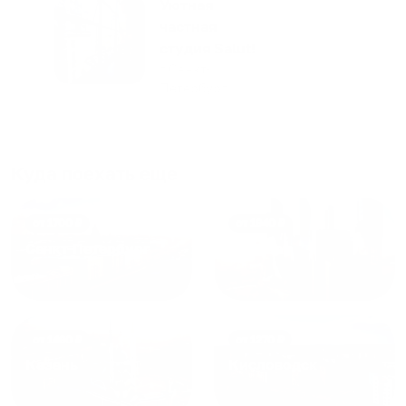
только в России. Сервис на
Уютная
отличном уровне. Хозяин
частная
апартаментов доброй души
студия Salut!
человек, всегда можно
г Санкт-
Петербург
договориться, подскажет
что как и почему.
Рекомендуем на 100% и вам,
и друзьям и сами будем
Куда поехать еще
приезжать еще...
от
1700
₽
от
1940
₽
Санкт-Петербург
Москва
от
1490
₽
от
1270
₽
Казань
Кисловодск