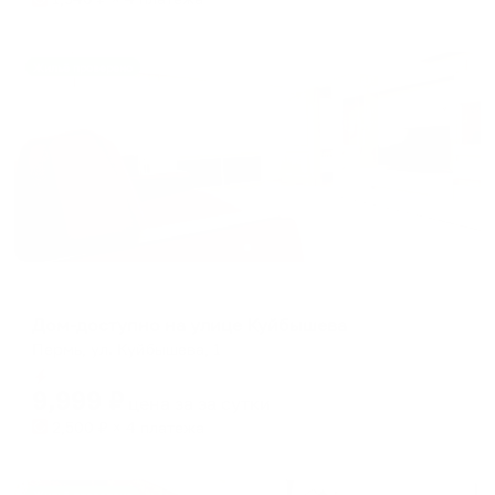
Жильё проверено
Апартаменты в разных районах города
Дом-доступно на улице Куйбышева
Пермь, ул. Куйбышева, 1
Мгновенное бронирование
9,999
₽
цена за
за сутки
2,500
₽ × 4 платежа