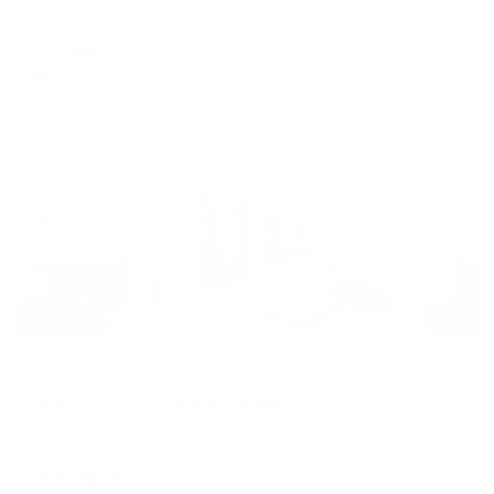
Мгновенное бронирование
5,058
₽
цена за
за сутки
1,265
₽ × 4 платежа
Жильё проверено
Апартаменты в разных районах города
Дом-доступно на Крисанова
Пермь, ул. Крисанова, 24
Мгновенное бронирование
8,979
₽
цена за
за сутки