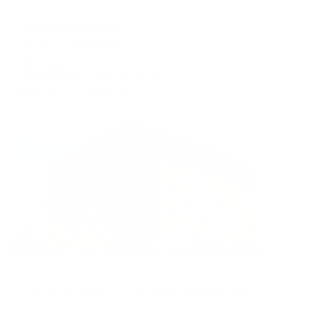
Отель
Гранд Отель Пермь
Пермь, Петропавловская 55
Мгновенное бронирование
19,383
₽
цена за
за сутки
4,846
₽ × 4 платежа
Жильё проверено
Апартаменты в разных районах города
К энд К Апартментс на улице Куйбышева 109А
Пермь, ул. Куйбышева, 109А