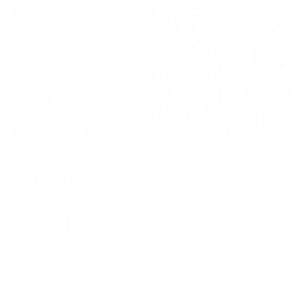
Жильё проверено
Апартаменты в разных районах города
К энд К Апартментс на улице Революции 52Б
Пермь, ул. Революции, 52Б
Мгновенное бронирование
5,058
₽
цена за
за сутки
1,265
₽ × 4 платежа
Жильё проверено