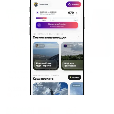
Жильё проверено
Апартаменты в разных районах города
Апартаменты Однокомнатные в тихом центре
Пермь, улица Александра Турчевича, 8
Мгновенное бронирование
6,121
₽
цена за
за сутки
1,530
₽ × 4 платежа
Жильё проверено