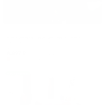
Апартаменты в разных районах города
Атмосфера на улице Николая Островского
Пермь, ул. Николая Островского, 52
Мгновенное бронирование
8,927
₽
цена за
за сутки
2,232
₽ × 4 платежа
Жильё проверено