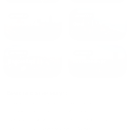
от
1800
₽
от
2300
₽
Калининград
Сочи
от
1970
₽
от
1345
₽
Краснодар
Екатеринбург
Вместе с этим ищут:
Студия
Однокомнатная
Двухкомнатная
Трехкомнатная
Большая
Маленькая
Квартира
Комната
Апартаменты
Дом
Номер
С кухней
С кухней
С детской кроваткой
С джакузи