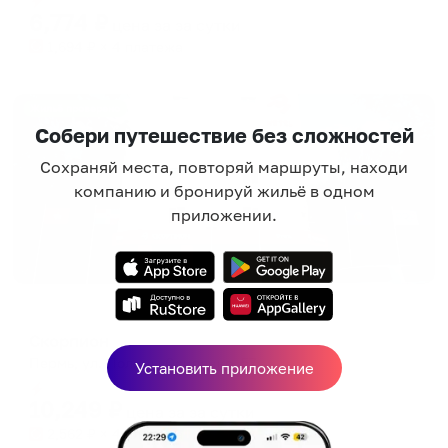
6,774
₽
цена за
за сутки
1,694
₽ × 4 платежа
Жильё проверено
Собери путешествие без сложностей
Сохраняй места, повторяй маршруты, находи
компанию и бронируй жильё в одном
приложении.
Мини-отель
Скорпион
Пермь, ул. Полины Осипенко, 57
Установить приложение
Мгновенное бронирование
10,249
₽
цена за
за сутки
2,562
₽ × 4 платежа