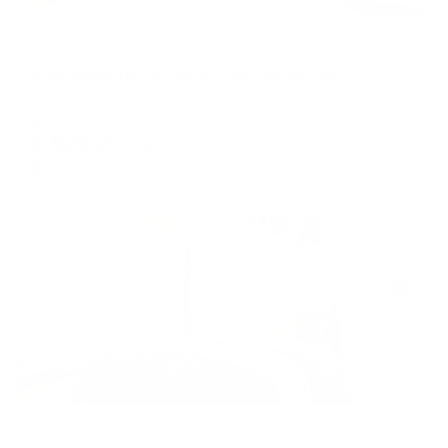
Апартаменты в разных районах города
Апартаменты на улице Спартаковская
Пермь, ул. Спартаковская, 1
Мгновенное бронирование
6,929
₽
цена за
за сутки
1,732
₽ × 4 платежа
Жильё проверено
Апартаменты в разных районах города