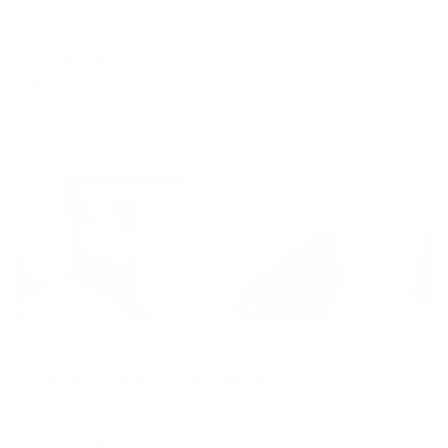
Пермь, Пермь, Революции, 52 Б
Мгновенное бронирование
7,881
₽
цена за
за сутки
1,970
₽ × 4 платежа
Жильё проверено
Апартаменты в разных районах города
Крыша Мира на улице Революции 52В
Пермь, ул. Революции, 52В
Мгновенное бронирование
7,371
₽