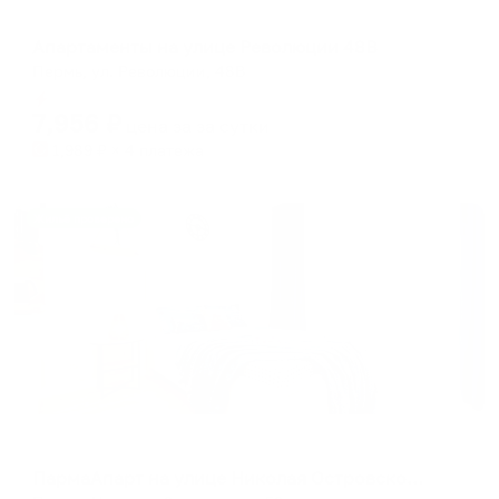
Апартаменты в разных районах города
Апартаменты на улице Революции 48В
Пермь, ул. Революции, 48В
Мгновенное бронирование
7,956
₽
цена за
за сутки
1,989
₽ × 4 платежа
Жильё проверено
Апартаменты в разных районах города
ПармаАпарт на улице Николая Островского, 52