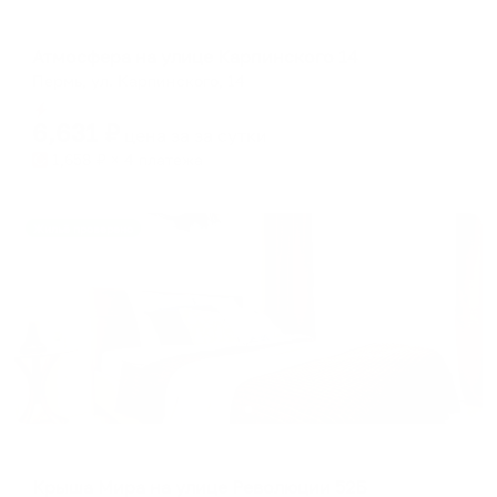
Апартаменты в разных районах города
Атмосфера на улице Карпинского 14
Пермь, ул. Карпинского, 14
Мгновенное бронирование
6,631
₽
цена за
за сутки
1,658
₽ × 4 платежа
Жильё проверено
Апартаменты в разных районах города
Крыша Мира на улице Революции 52Б