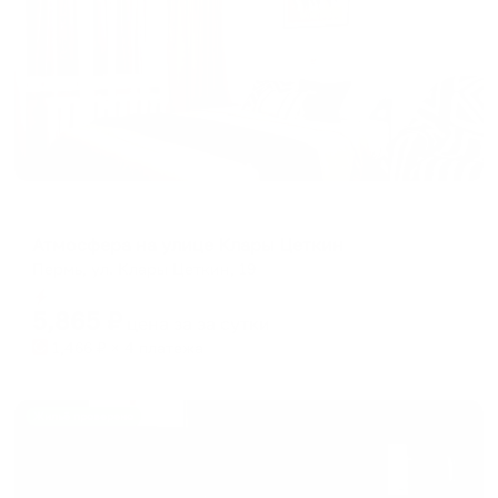
Апартаменты в разных районах города
Атмосфера на улице Клары Цеткин
Пермь, ул. Клары Цеткин, 19
Мгновенное бронирование
5,865
₽
цена за
за сутки
1,466
₽ × 4 платежа
Жильё проверено