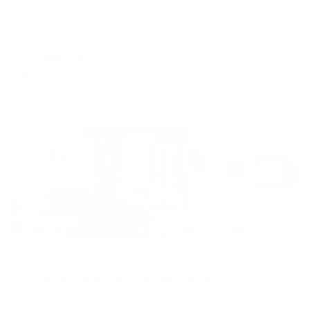
Крыша Мира на улице Монастырская 46
Пермь, ул. Монастырская, 46
Мгновенное бронирование
10,686
₽
цена за
за сутки
2,672
₽ × 4 платежа
Жильё проверено
Апартаменты в разных районах города
Гостеприимный Дом на Революции 52В
Пермь, ул. Революции, 52В
Мгновенное бронирование