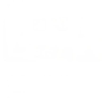
цена за
за сутки
1,843
₽ × 4 платежа
Жильё проверено
Апартаменты в разных районах города
Атмосфера на улице Решетникова
Пермь, ул. Решетникова, 24
Мгновенное бронирование
7,396
₽
цена за
за сутки
1,849
₽ × 4 платежа