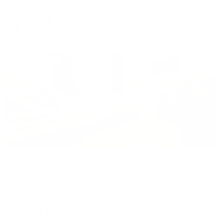
Мгновенное бронирование
changing
changing
4,719
₽
цена за
за сутки
dates.
dates.
1,180
₽ × 4 платежа
Жильё проверено
Апартаменты в разных районах города
Логиновы.Apart на улице Окулова 29
Пермь, Окулова 29
Мгновенное бронирование
7,761
₽
цена за
за сутки
1,940
₽ × 4 платежа