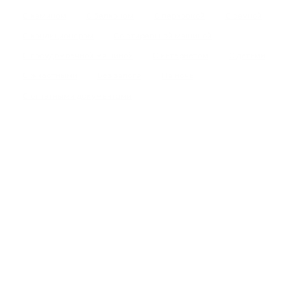
С камином
С балконом
С парковкой
С сауной
С кондиционером
Со стиральной машиной
С посудомоечной машиной
С интернетом
С детьми
С животными
Без залога
На ночь
С отчетными документами