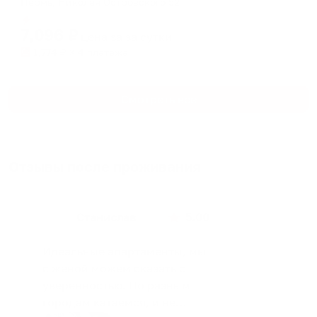
Пермь, Николая Островского 52
Мгновенное бронирование
7,096
₽
цена за
за сутки
1,774
₽ × 4 платежа
Смотреть все
Отзывы после проживания
Станислав
5.00
Идеальные апартаменты, мы
с женой можем сказать с
уверенностью. По разным
городам катаемся, и не