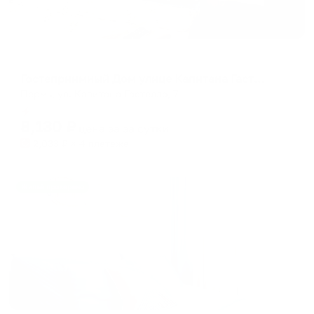
Апартаменты в разных районах города
Гостеприимный Дом улице Капитана Гастелло 7
Пермь, ул. Капитана Гастелло, 7
Мгновенное бронирование
8,130
₽
цена за
за сутки
2,033
₽ × 4 платежа
Жильё проверено