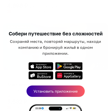
4,898
₽
цена за
за сутки
1,225
₽ × 4 платежа
Жильё проверено
Собери путешествие без сложностей
Сохраняй места, повторяй маршруты, находи
компанию и бронируй жильё в одном
приложении.
Апартаменты в разных районах города
Апартаменты на ул Планерной 11
Оренбург, Планерная 11
Установить приложение
Мгновенное бронирование
5,632
₽
цена за
за сутки
1,408
₽ × 4 платежа