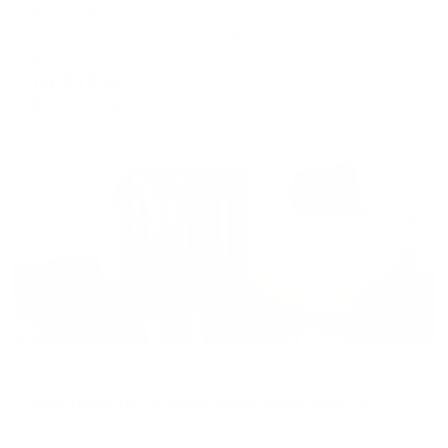
Золотой Слон
Оренбург, ул.Рыбаковская, 59Б ГК "Золотой слон"
Мгновенное бронирование
10,612
₽
цена за
за сутки
2,653
₽ × 4 платежа
Жильё проверено
Апартаменты в разных районах города
Апартаменты на улице Карагандинской 15
Оренбург, ул. Карагандинская, 15
Мгновенное бронирование