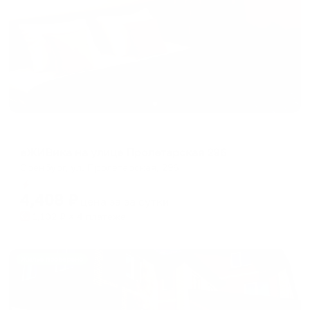
Апартаменты в разных районах города
еЖИВика на улице Пролетарская 296
Оренбург, ул. Пролетарская, 296
Мгновенное бронирование
4,408
₽
цена за
за сутки
1,102
₽ × 4 платежа
Жильё проверено