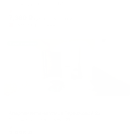
Оренбург, ул. Юркина, 4/1
Мгновенное бронирование
7,380
₽
цена за
за сутки
1,845
₽ × 4 платежа
Жильё проверено
Апартаменты в разных районах города
Апартаменты на улице Терешковой 23
Оренбург, ул. Терешковой, 23
Мгновенное бронирование
7,835
₽