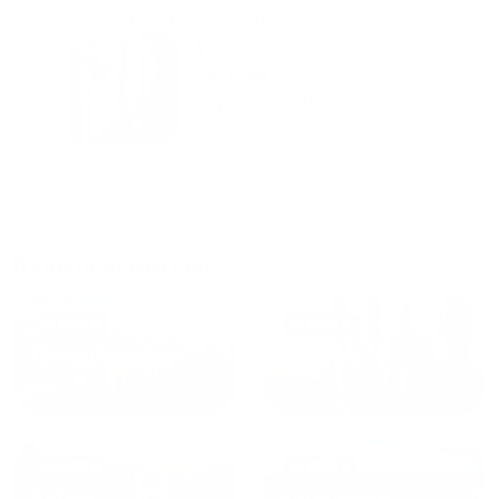
городам катаемся, и не
только в России. Сервис на
Уютная
отличном уровне. Хозяин
частная
апартаментов доброй души
студия Salut!
человек, всегда можно
г Санкт-
Петербург
договориться, подскажет
что как и почему.
Рекомендуем на 100% и вам,
и друзьям и сами будем
приезжать еще...
Куда поехать еще
от
1700
₽
от
1940
₽
Санкт-Петербург
Москва
от
1490
₽
от
1270
₽
Казань
Кисловодск