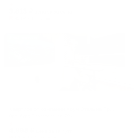
Мгновенное бронирование
changing
changing
3,813
₽
цена за
за сутки
dates.
dates.
953
₽ × 4 платежа
Жильё проверено
Апартаменты в разных районах города
Квартира от компании Хоум Отель на Пролетарской, 296
Оренбург, Пролетарская, 296
Мгновенное бронирование
4,898
₽
цена за
за сутки
1,225
₽ × 4 платежа