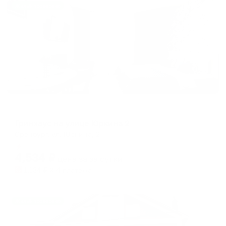
Жильё проверено
Апартаменты в разных районах города
Гринхаус на улице Юркина 2
Оренбург, ул. Юркина, 2
Мгновенное бронирование
4,534
₽
цена за
за сутки
1,134
₽ × 4 платежа
Жильё проверено