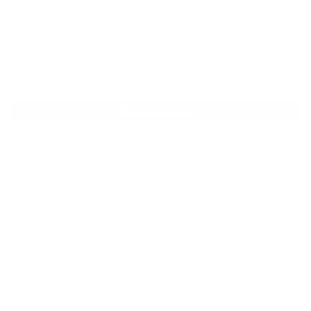
Апартаменты на улице Комсомольской 199/1
Оренбург, Комсомольская ул., 199/1
Мгновенное бронирование
4,898
₽
цена за
за сутки
1,225
₽ × 4 платежа
Смотреть все
Отзывы после проживания
Станислав
5.00
Идеальные апартаменты, мы
с женой можем сказать с
уверенностью. По разным