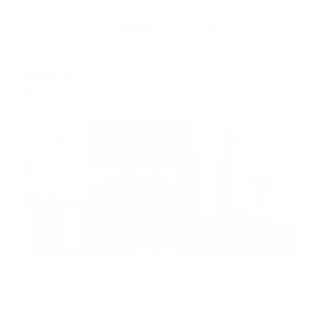
Отель
SMART HOTEL Оренбург (Смарт отель Оренбург)
Оренбург, Привокзальная площадь, 1
Мгновенное бронирование
2,491
₽
цена за
за сутки
623
₽ × 4 платежа
Жильё проверено
Апартаменты в разных районах города
ОренРент квартира у Ледового дворца
Оренбург, ул. Комсомольская, 198/2