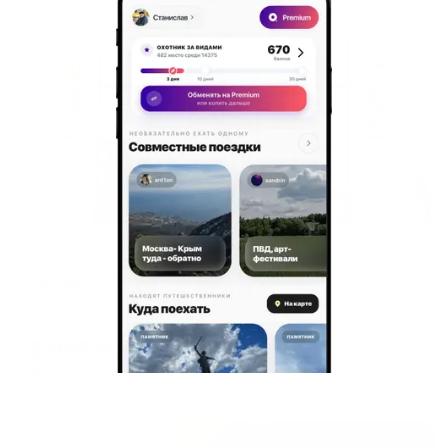
Жильё проверено
Мини-отель
Милана
Оренбург, ул. Орлова, 9 А
Мгновенное бронирование
5,969
₽
цена за
за сутки
1,492
₽ × 4 платежа
Жильё проверено