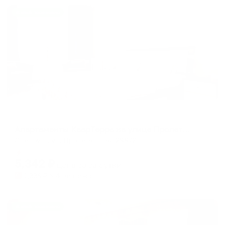
Жильё проверено
Апартаменты в разных районах города
Апартаменты КварТерра на улице Пролетарская 288/2
Оренбург, ул. Пролетарская 288/2
Мгновенное бронирование
5,342
₽
цена за
за сутки
1,336
₽ × 4 платежа
Жильё проверено