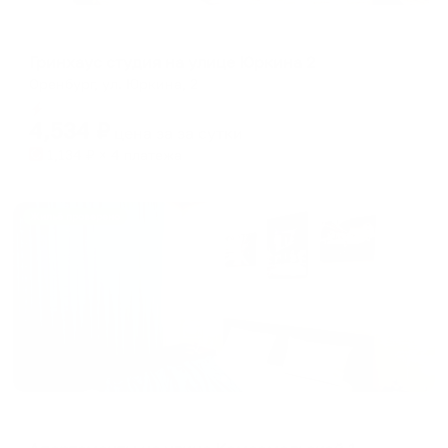
Апартаменты в разных районах города
Гринхаус студия на улице Юркина 2
Оренбург, ул. Юркина, 2
Мгновенное бронирование
4,534
₽
цена за
за сутки
1,134
₽ × 4 платежа
Жильё проверено
Апартаменты в разных районах города