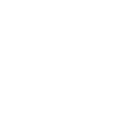
можно на ночь, сутки, 3 дня, неделю и т.д сравнение
среди
460
объектов
.
Самые дешевые, ₽
Самые дорогие, ₽
1 спальня
2098
14874
Вместе с этим ищут:
Студия
Однокомнатная
Двухкомнатная
Трехкомнатная
Большая
Маленькая
Квартира
Комната
Апартаменты
Дом
Номер
С кухней
С кухней
С детской кроваткой
С джакузи
С камином
С балконом
С парковкой
С сауной
С кондиционером
Со стиральной машиной
С посудомоечной машиной
С интернетом
С детьми
С животными
Без залога
На ночь
С отчетными документами