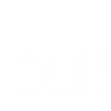
Апартаменты в разных районах города
3 - комнатная квартира от компании Хоум Отель на Тимирязева, 16
Оренбург, Тимирязева, 16
Мгновенное бронирование
7,754
₽
цена за
за сутки
1,939
₽ × 4 платежа
Жильё проверено
Апартаменты в разных районах города
Гринхаус на улице Юркина 4/1