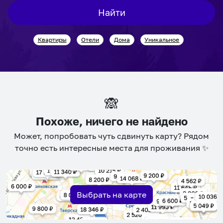
interact
interact
Найти
with
with
the
the
Квартиры
Отели
Дома
Уникальное
calendar
calendar
and
and
select
select
a
a
date.
date.
🙈
Press
Press
the
the
Похоже, ничего не найдено
question
question
Может, попробовать чуть сдвинуть карту? Рядом
mark
mark
точно есть интересные места для проживания ✨
key
key
to
to
get
get
the
the
Выбрать на карте
keyboard
keyboard
shortcuts
shortcuts
for
for