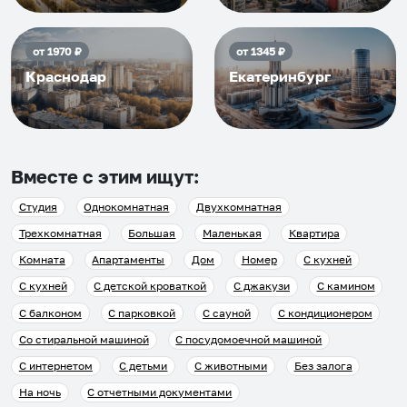
от
1970
₽
от
1345
₽
Краснодар
Екатеринбург
Вместе с этим ищут:
Студия
Однокомнатная
Двухкомнатная
Трехкомнатная
Большая
Маленькая
Квартира
Комната
Апартаменты
Дом
Номер
С кухней
С кухней
С детской кроваткой
С джакузи
С камином
С балконом
С парковкой
С сауной
С кондиционером
Со стиральной машиной
С посудомоечной машиной
С интернетом
С детьми
С животными
Без залога
На ночь
С отчетными документами