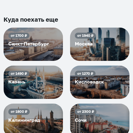
Рекомендуем на 100% и вам,
и друзьям и сами будем
приезжать еще...
Куда поехать еще
от
1700
₽
от
1940
₽
Санкт-Петербург
Москва
от
1490
₽
от
1270
₽
Казань
Кисловодск
от
1800
₽
от
2300
₽
Калининград
Сочи