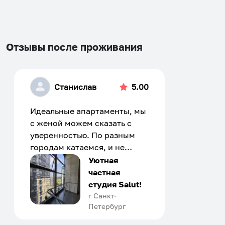
changing
changing
dates.
dates.
Отзывы после проживания
Станислав
5.00
Идеальные апартаменты, мы
с женой можем сказать с
уверенностью. По разным
городам катаемся, и не
только в России. Сервис на
Уютная
отличном уровне. Хозяин
частная
апартаментов доброй души
студия Salut!
человек, всегда можно
г Санкт-
Петербург
договориться, подскажет
что как и почему.