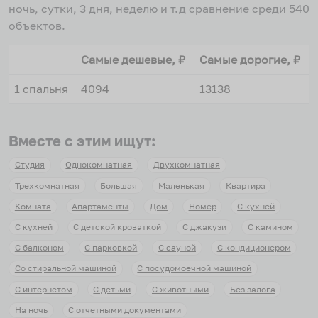
ночь, сутки, 3 дня, неделю и т.д сравнение среди
540
объектов
.
Самые дешевые, ₽
Самые дорогие, ₽
1 спальня
4094
13138
Вместе с этим ищут:
Студия
Однокомнатная
Двухкомнатная
Трехкомнатная
Большая
Маленькая
Квартира
Комната
Апартаменты
Дом
Номер
С кухней
С кухней
С детской кроваткой
С джакузи
С камином
С балконом
С парковкой
С сауной
С кондиционером
Со стиральной машиной
С посудомоечной машиной
С интернетом
С детьми
С животными
Без залога
На ночь
С отчетными документами