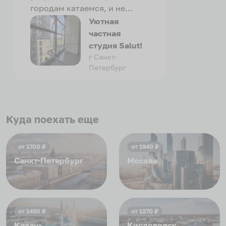
городам катаемся, и не
только в России. Сервис на
Уютная
отличном уровне. Хозяин
частная
апартаментов доброй души
студия Salut!
человек, всегда можно
г Санкт-
Петербург
договориться, подскажет
что как и почему.
Рекомендуем на 100% и вам,
и друзьям и сами будем
приезжать еще...
Куда поехать еще
от
1700
₽
от
1940
₽
Санкт-Петербург
Москва
от
1490
₽
от
1270
₽
Казань
Кисловодск