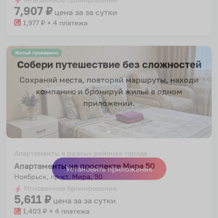
7,907
₽
цена за
за сутки
1,977
₽ × 4 платежа
Жильё проверено
Собери путешествие без сложностей
Сохраняй места, повторяй маршруты, находи
компанию и бронируй жильё в одном
приложении.
Апартаменты в разных районах города
Апартаменты на проспекте Мира 50
Ноябрьск, пр-кт. Мира, 50
Установить приложение
Мгновенное бронирование
5,611
₽
цена за
за сутки
1,403
₽ × 4 платежа