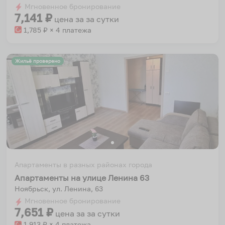
Мгновенное бронирование
changing
changing
7,141
₽
цена за
за сутки
dates.
dates.
1,785
₽ × 4 платежа
Жильё проверено
Апартаменты в разных районах города
Апартаменты на улице Ленина 63
Ноябрьск, ул. Ленина, 63
Мгновенное бронирование
7,651
₽
цена за
за сутки
1,913
₽ × 4 платежа