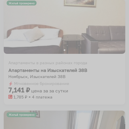
Жильё проверено
Апартаменты в разных районах города
Апартаменты на Изыскателей З8В
Ноябрьск, Изыскателей З8В
Мгновенное бронирование
7,141
₽
цена за
за сутки
1,785
₽ × 4 платежа
Жильё проверено