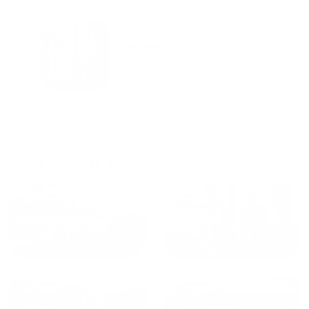
городам катаемся, и не
только в России. Сервис на
Уютная
отличном уровне. Хозяин
частная
апартаментов доброй души
студия Salut!
человек, всегда можно
г Санкт-
Петербург
договориться, подскажет
что как и почему.
Рекомендуем на 100% и вам,
и друзьям и сами будем
приезжать еще...
Куда поехать еще
от
1700
₽
от
1940
₽
Санкт-Петербург
Москва
от
1490
₽
от
1270
₽
Казань
Кисловодск