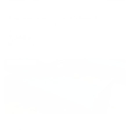
Апартаменты в разных районах города
Апартаменты на проспекте Губкина 26
Новый Уренгой, пр-кт. Губкина, 26
Мгновенное бронирование
7,346
₽
цена за
за сутки
1,837
₽ × 4 платежа
Жильё проверено
Хостел