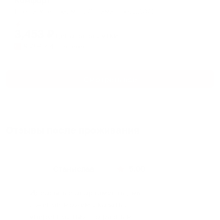
Комфорт
Новый Уренгой, мкр. Оптимистов, д.10/1
Мгновенное бронирование
3,453
₽
цена за
за сутки
863
₽ × 4 платежа
Смотреть все
Отзывы после проживания
Станислав
5.00
Идеальные апартаменты, мы
с женой можем сказать с
уверенностью. По разным