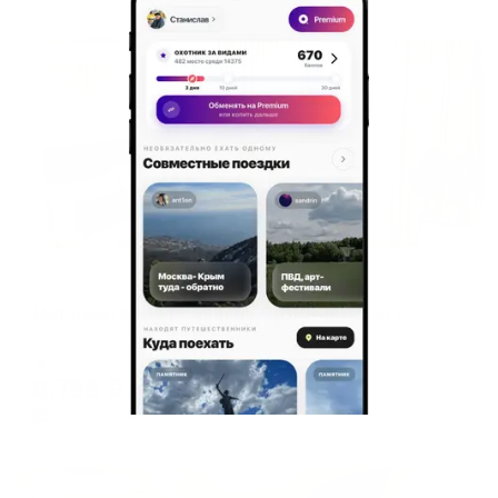
Жильё проверено
Апартаменты в разных районах города
Мириады в микрорайоне Оптимистов 3/2
Новый Уренгой, мкр. Оптимистов, 3/2
Мгновенное бронирование
8,799
₽
цена за
за сутки
2,200
₽ × 4 платежа
Жильё проверено