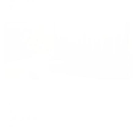
цена за
за сутки
3,188
₽ × 4 платежа
Жильё проверено
Апартаменты в разных районах города
Апартаменты Мир на улице Юбилейная 1
Новый Уренгой, ул. Юбилейная, 1
Мгновенное бронирование
14,264
₽
цена за
за сутки
3,566
₽ × 4 платежа