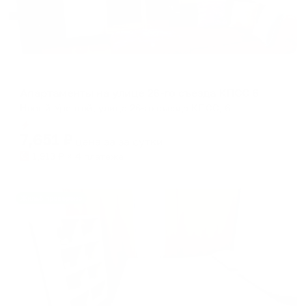
Апартаменты в разных районах города
Апартаменты на улице 26-го съезда КПСС 6
Новый Уренгой, улица 26-го съезда КПСС, 6
Мгновенное бронирование
7,651
₽
цена за
за сутки
1,913
₽ × 4 платежа
Жильё проверено