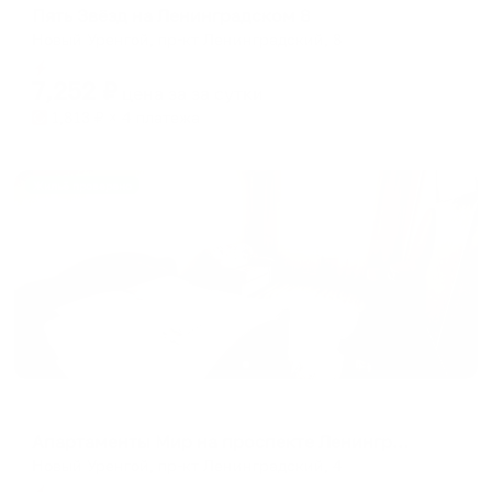
Пять Звёзд на Ленинградском 8
Новый Уренгой, пр-кт Ленинградский, 8
Мгновенное бронирование
7,252
₽
цена за
за сутки
1,813
₽ × 4 платежа
Жильё проверено
Апартаменты в разных районах города
Апартаменты Мир на проспекте Ленинградский 4
Новый Уренгой, пр-кт Ленинградский, 4
Мгновенное бронирование