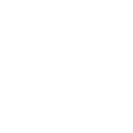
можно на ночь, сутки, 3 дня, неделю и т.д сравнение
среди
700
объектов
.
Самые дешевые, ₽
Самые дорогие, ₽
1 спальня
2666
20564
Вместе с этим ищут:
Студия
Однокомнатная
Двухкомнатная
Трехкомнатная
Большая
Маленькая
Квартира
Комната
Апартаменты
Дом
Номер
С кухней
С кухней
С детской кроваткой
С джакузи
С камином
С балконом
С парковкой
С сауной
С кондиционером
Со стиральной машиной
С посудомоечной машиной
С интернетом
С детьми
С животными
Без залога
На ночь
С отчетными документами