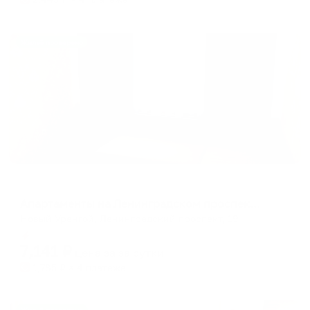
Жильё проверено
Апартаменты в разных районах города
Апартаменты на Ленинградском проспекте 19
Новый Уренгой, Ленинградский проспект, 19
Мгновенное бронирование
7,141
₽
цена за
за сутки
1,785
₽ × 4 платежа