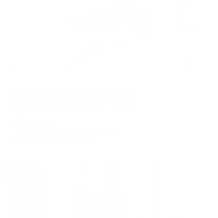
Апартаменты в разных районах города
4 Сезона на улице Сибирская
Новый Уренгой, ул. Сибирская, 67
Мгновенное бронирование
7,958
₽
цена за
за сутки
1,990
₽ × 4 платежа
Жильё проверено