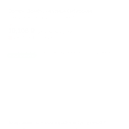
Апартаменты в разных районах города
Dom89 (Дом89) на улице Сибирская
Новый Уренгой, ул. Сибирская, 67
Мгновенное бронирование
10,106
₽
цена за
за сутки
2,527
₽ × 4 платежа
Жильё проверено
Апартаменты в разных районах города
Апартаменты в микрорайоне Тундровый 5
Новый Уренгой, мкр. Тундровый, 5