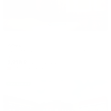
Отель
Кубань
Новый Уренгой, Солнечный м/р-н, квартал Армавирский, ул. Таежная 138
Мгновенное бронирование
5,918
₽
цена за
за сутки
1,480
₽ × 4 платежа
Жильё проверено