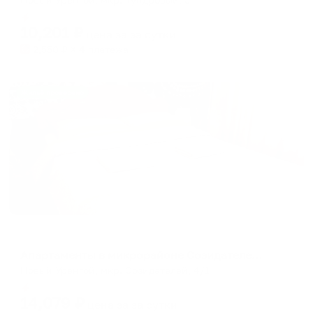
Мгновенное бронирование
10,201
₽
цена за
за сутки
2,550
₽ × 4 платежа
Жильё проверено
Апартаменты в разных районах города
Апартаменты в микрорайоне Созидателей 4/1
Новый Уренгой, мкр. Созидателей, 4/1
Мгновенное бронирование
14,079
₽
цена за
за сутки