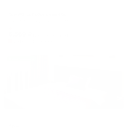
Апартаменты в разных районах города
Dom89 на Сибирская 45а
Новый Уренгой, Сибирская 45а
Мгновенное бронирование
6,569
₽
цена за
за сутки
1,642
₽ × 4 платежа
Жильё проверено
Отель
Русь