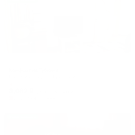
Жильё проверено
Апартаменты в разных районах города
Комфорт на Губкина
Новый Уренгой, пр-т Губкина, 21
Мгновенное бронирование
8,082
₽
цена за
за сутки
2,021
₽ × 4 платежа
Жильё проверено