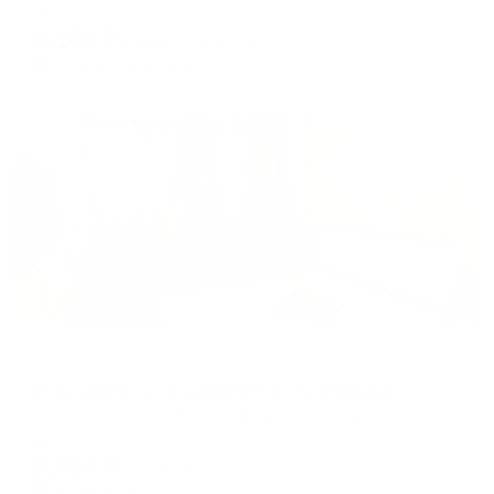
shortcuts
shortcuts
Мгновенное бронирование
for
for
9,181
₽
цена за
за сутки
changing
changing
2,295
₽ × 4 платежа
dates.
dates.
Жильё проверено
Апартаменты в разных районах города
Апартаменты на улице Геологоразведчиков 8а
Новый Уренгой, Ул Геологоразведчиков 8а
Мгновенное бронирование
9,794
₽
цена за
за сутки
2,449
₽ × 4 платежа