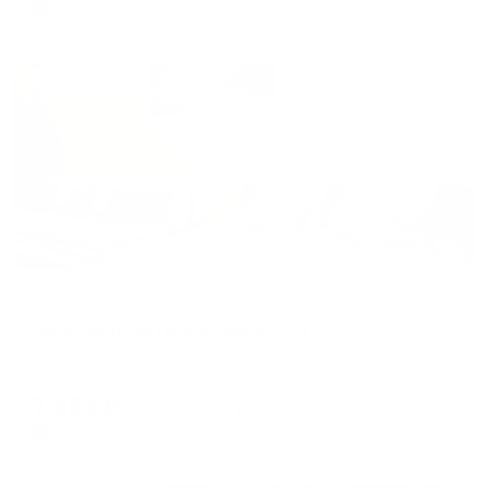
3,520
₽ × 4 платежа
Жильё проверено
Апартаменты в разных районах города
Пять Звёзд на Ленинградском 4
Новый Уренгой, пр. Ленинградский, 4
Мгновенное бронирование
7,462
₽
цена за
за сутки
1,866
₽ × 4 платежа