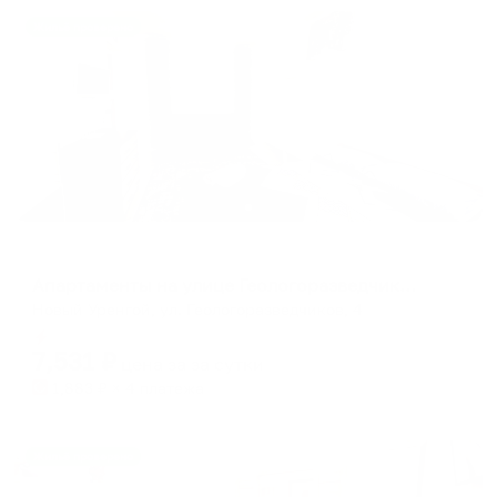
Жильё проверено
Апартаменты в разных районах города
Апартаменты на улице Геологоразведчиков 4
Новый Уренгой, ул. Геологоразведчиков, 4
Мгновенное бронирование
7,531
₽
цена за
за сутки
1,883
₽ × 4 платежа
Жильё проверено