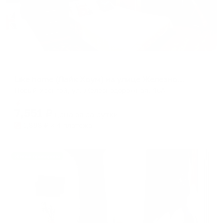
Апартаменты в разных районах города
Like home (Лайк Хоум) на улице Железнодорожная
Новый Уренгой, ул. Железнодорожная, 46А
Мгновенное бронирование
7,551
₽
цена за
за сутки
1,888
₽ × 4 платежа
Жильё проверено