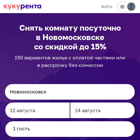
Войти
✕
Снять комнату посуточно
в Новомосковске
со скидкой до 15%
150
вариантов
жилья с оплатой частями или
в рассрочку без комиссии
Navigate
Navigate
forward
backward
to
to