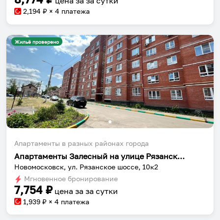
цена за
за сутки
2,194
₽ × 4 платежа
Жильё проверено
Собери путешествие без сложностей
Сохраняй места, повторяй маршруты, находи
компанию и бронируй жильё в одном
приложении.
Апартаменты в разных районах города
Апартаменты Залесный на улице Рязанское шоссе
Установить приложение
Новомосковск, ул. Рязанское шоссе, 10к2
Мгновенное бронирование
7,754
₽
цена за
за сутки
1,939
₽ × 4 платежа