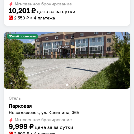
Мгновенное бронирование
changing
changing
10,201
₽
цена за
за сутки
dates.
dates.
2,550
₽ × 4 платежа
Жильё проверено
Отель
Парковая
Новомосковск, ул. Калинина, 36Б
Мгновенное бронирование
9,999
₽
цена за
за сутки
2,500
₽ × 4 платежа