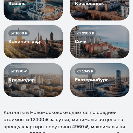
Казань
Кисловодск
от
1800
₽
от
2300
₽
Калининград
Сочи
от
1970
₽
от
1345
₽
Краснодар
Екатеринбург
Комнаты в Новомосковске
сдаются по средней
стоимости
12400
₽ за сутки, минимальная цена на
аренду квартиры посуточно
4960
₽, максимальная