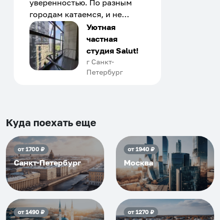
уверенностью. По разным
городам катаемся, и не
только в России. Сервис на
Уютная
отличном уровне. Хозяин
частная
апартаментов доброй души
студия Salut!
человек, всегда можно
г Санкт-
Петербург
договориться, подскажет
что как и почему.
Рекомендуем на 100% и вам,
и друзьям и сами будем
приезжать еще...
Куда поехать еще
от
1700
₽
от
1940
₽
Санкт-Петербург
Москва
от
1490
₽
от
1270
₽