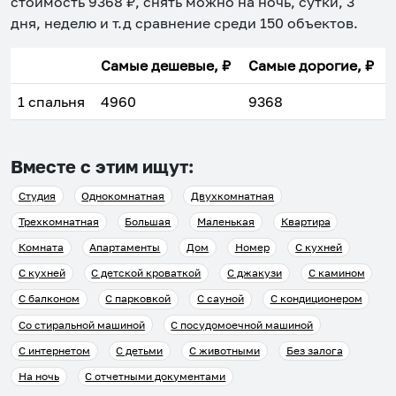
стоимость
9368
₽, снять можно на ночь, сутки, 3
дня, неделю и т.д сравнение среди
150
объектов
.
Самые дешевые, ₽
Самые дорогие, ₽
1 спальня
4960
9368
Вместе с этим ищут:
Студия
Однокомнатная
Двухкомнатная
Трехкомнатная
Большая
Маленькая
Квартира
Комната
Апартаменты
Дом
Номер
С кухней
С кухней
С детской кроваткой
С джакузи
С камином
С балконом
С парковкой
С сауной
С кондиционером
Со стиральной машиной
С посудомоечной машиной
С интернетом
С детьми
С животными
Без залога
На ночь
С отчетными документами