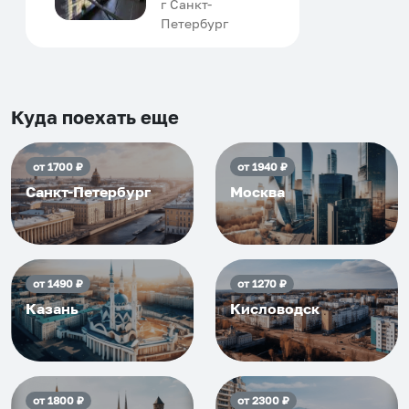
человек, всегда можно
г Санкт-
Петербург
договориться, подскажет
что как и почему.
Рекомендуем на 100% и вам,
и друзьям и сами будем
приезжать еще...
Куда поехать еще
от
1700
₽
от
1940
₽
Санкт-Петербург
Москва
от
1490
₽
от
1270
₽
Казань
Кисловодск
от
1800
₽
от
2300
₽