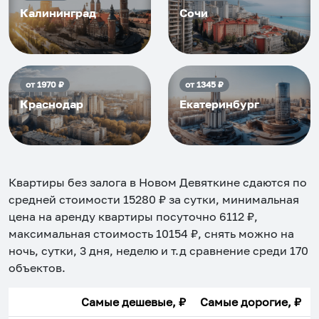
Калининград
Сочи
от
1970
₽
от
1345
₽
Краснодар
Екатеринбург
Квартиры без залога в Новом Девяткине
сдаются по
средней стоимости
15280
₽ за сутки, минимальная
цена на аренду квартиры посуточно
6112
₽,
максимальная стоимость
10154
₽, снять можно на
ночь, сутки, 3 дня, неделю и т.д сравнение среди
170
объектов
.
Самые дешевые, ₽
Самые дорогие, ₽