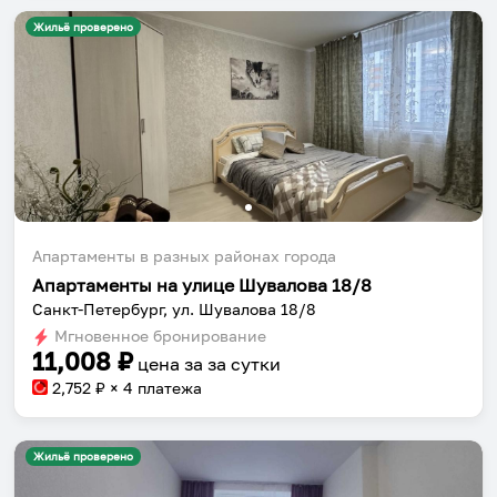
Жильё проверено
Собери путешествие без сложностей
Сохраняй места, повторяй маршруты, находи
компанию и бронируй жильё в одном
приложении.
Апартаменты в разных районах города
Апартаменты на улице Шувалова 18/8
Санкт-Петербург, ул. Шувалова 18/8
Установить приложение
Мгновенное бронирование
11,008
₽
цена за
за сутки
2,752
₽ × 4 платежа
Жильё проверено