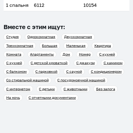
1 спальня
6112
10154
Вместе с этим ищут:
Студия
Однокомнатная
Двухкомнатная
Трехкомнатная
Большая
Маленькая
Квартира
Комната
Апартаменты
Дом
Номер
С кухней
С кухней
С детской кроваткой
С джакузи
С камином
С балконом
С парковкой
С сауной
С кондиционером
Со стиральной машиной
С посудомоечной машиной
С интернетом
С детьми
С животными
Без залога
На ночь
С отчетными документами