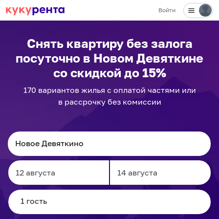
Войти
✕
Снять квартиру без залога
посуточно
в Новом Девяткине
со скидкой до 15%
170
вариантов
жилья с оплатой частями или
в рассрочку без комиссии
Navigate
Navigate
forward
backward
to
to