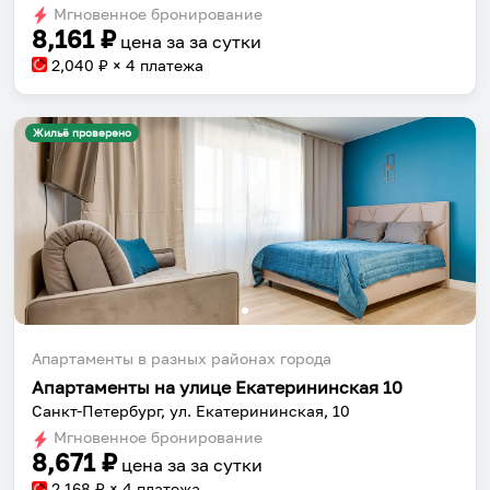
Мгновенное бронирование
changing
changing
8,161
₽
цена за
за сутки
dates.
dates.
2,040
₽ × 4 платежа
Жильё проверено
Апартаменты в разных районах города
Апартаменты на улице Екатерининская 10
Санкт-Петербург, ул. Екатерининская, 10
Мгновенное бронирование
8,671
₽
цена за
за сутки
2,168
₽ × 4 платежа