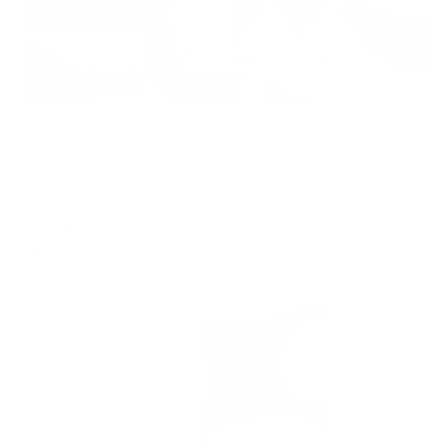
Апартаменты в разных районах города
КакДома на улице Колпакова 31
Мытищи, Колпакова 31
Мгновенное бронирование
7,141
₽
цена за
за сутки
1,785
₽ × 4 платежа
Жильё проверено