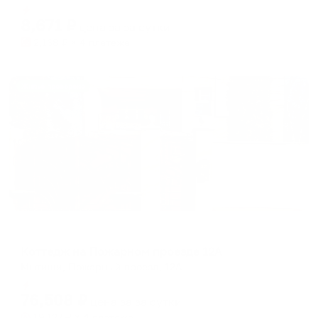
Мгновенное бронирование
changing
changing
8,671
₽
цена за
за сутки
dates.
dates.
2,168
₽ × 4 платежа
Жильё проверено
Коттедж
Коттедж на Пожарном проезде 12А
Мытищи, Пожарный проезд, 12А
Мгновенное бронирование
76,508
₽
цена за
за сутки
19,127
₽ × 4 платежа