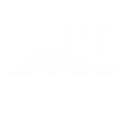
цена за
за сутки
1,881
₽ × 4 платежа
Жильё проверено
Апартаменты в разных районах города
Апартаменты на проспекте Астрахова 7
Мытищи, пр-кт Астрахова, 7
Мгновенное бронирование
8,671
₽
цена за
за сутки
2,168
₽ × 4 платежа