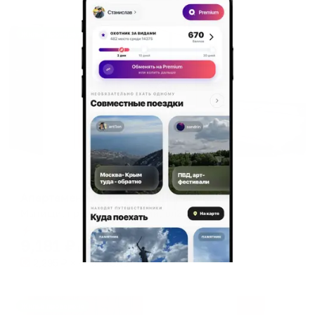
Жильё проверено
Апартаменты в разных районах города
Апартаменты в проезде Шараповский
Мытищи, пр-д Шараповский, вл2с3
Мгновенное бронирование
9,181
₽
цена за
за сутки
2,295
₽ × 4 платежа
Жильё проверено