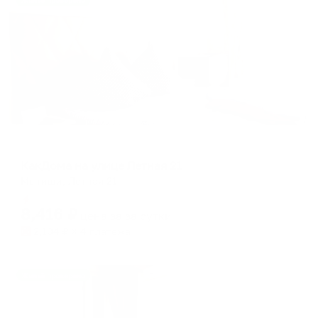
Жильё проверено
Апартаменты в разных районах города
КакДома на улице Летная 21
Мытищи, Летная 21
Мгновенное бронирование
8,416
₽
цена за
за сутки
2,104
₽ × 4 платежа
Жильё проверено