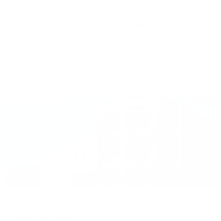
Апартаменты в разных районах города
Апартаменты на улице Борисовка 28А
Мытищи, ул. Борисовка, 28А
Мгновенное бронирование
8,448
₽
цена за
за сутки
2,112
₽ × 4 платежа
Жильё проверено
Отель
Лекко Арт-отель