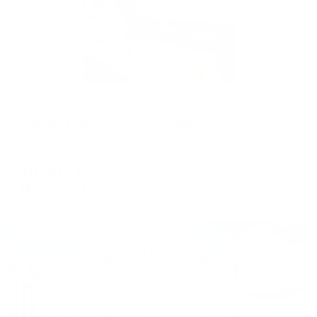
Апартаменты в разных районах города
КакДома на улице Юбилейная 39
Мытищи, Юбилейная улица, 39
Мгновенное бронирование
10,201
₽
цена за
за сутки
2,550
₽ × 4 платежа
Жильё проверено