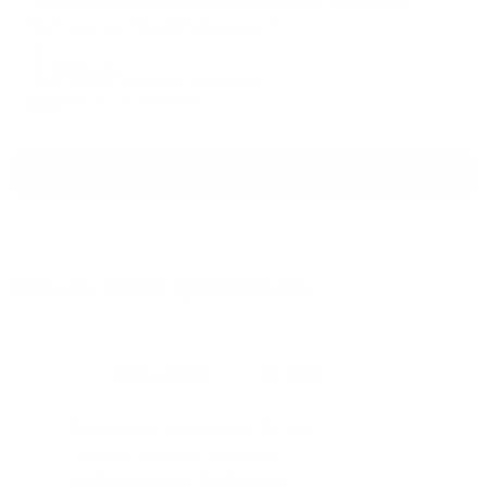
BestFlat24 (БэстФлэт24) на улице Рождественская 7
Мытищи, ул. Рождественская, 7
Мгновенное бронирование
7,779
₽
цена за
за сутки
1,945
₽ × 4 платежа
Смотреть все
Отзывы после проживания
Станислав
5.00
Идеальные апартаменты, мы
с женой можем сказать с
уверенностью. По разным