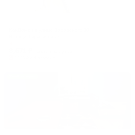
Апартаменты в разных районах города
КакДома на улице Воровского 10
Мытищи, Воровского 10
Мгновенное бронирование
8,671
₽
цена за
за сутки
2,168
₽ × 4 платежа
Жильё проверено