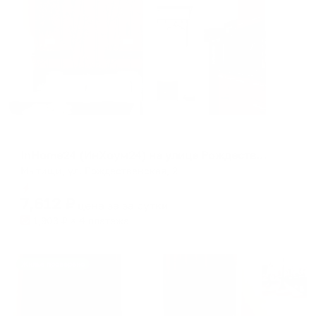
Апартаменты в разных районах города
InHome24 (ИнХоум24) на улице Рождественская
Мытищи, ул. Рождественская, 2
Мгновенное бронирование
7,612
₽
цена за
за сутки
1,903
₽ × 4 платежа
Жильё проверено