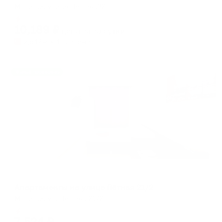
Мытищи, улица Лётная,32
Мгновенное бронирование
10,189
₽
цена за
за сутки
2,547
₽ × 4 платежа
Жильё проверено
Апартаменты в разных районах города
Апартаменты на улице Лётная 21/2
Мытищи, ул. Лётная, 21/2
Мгновенное бронирование
7,524
₽