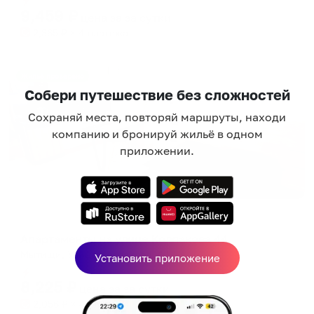
9,459
₽
цена за
за сутки
2,365
₽ × 4 платежа
Жильё проверено
Собери путешествие без сложностей
Сохраняй места, повторяй маршруты, находи
компанию и бронируй жильё в одном
приложении.
Апартаменты в разных районах города
Апартаменты на улице Колпакова 44
Мытищи, Улица Колпакова, 44
Установить приложение
Мгновенное бронирование
8,225
₽
цена за
за сутки
2,056
₽ × 4 платежа