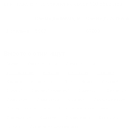
дня, неделю и т.д сравнение среди
510
объектов
.
Самые дешевые, ₽
Самые дорогие, ₽
1 спальня
5807
67200
Вместе с этим ищут:
Студия
Однокомнатная
Двухкомнатная
Трехкомнатная
Большая
Маленькая
Квартира
Комната
Апартаменты
Дом
Номер
С кухней
С кухней
С детской кроваткой
С джакузи
С камином
С балконом
С парковкой
С сауной
С кондиционером
Со стиральной машиной
С посудомоечной машиной
С интернетом
С детьми
С животными
Без залога
На ночь
С отчетными документами