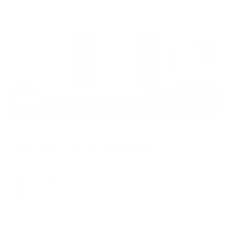
Жильё проверено
Апартаменты в разных районах города
Апартаменты на улице Юбилейная 10
Мытищи, ул. Юбилейная, 10
Мгновенное бронирование
8,353
₽
цена за
за сутки
2,088
₽ × 4 платежа