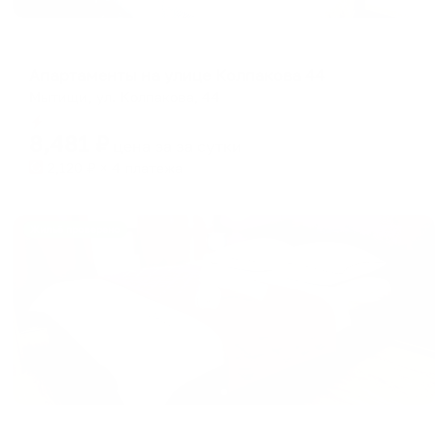
Апартаменты в разных районах города
Апартаменты на улице Колпакова 44
Мытищи, ул. Колпакова, 44
Мгновенное бронирование
8,481
₽
цена за
за сутки
2,120
₽ × 4 платежа
Жильё проверено
Апартаменты в разных районах города