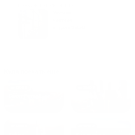
городам катаемся, и не
только в России. Сервис на
Уютная
отличном уровне. Хозяин
частная
апартаментов доброй души
студия Salut!
человек, всегда можно
г Санкт-
Петербург
договориться, подскажет
что как и почему.
Рекомендуем на 100% и вам,
и друзьям и сами будем
приезжать еще...
Куда поехать еще
от
1700
₽
от
1940
₽
Санкт-Петербург
Москва
от
1490
₽
от
1270
₽
Казань
Кисловодск