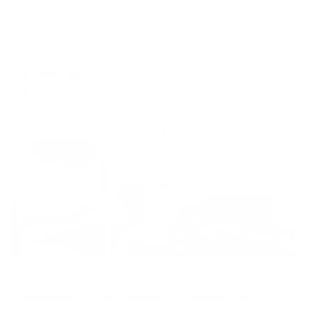
Апартаменты в разных районах города
Апартаменты на Олимпийском проспекте 19 корпус 1
Мытищи, Олимпийский проспект 19 корпус 1
Мгновенное бронирование
8,360
₽
цена за
за сутки
2,090
₽ × 4 платежа
Жильё проверено
Апартаменты в разных районах города
Квартиры в Подмосковье на проспект Астрахова
Мытищи, пр-т Астрахова, 12А