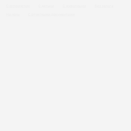
С интернетом
С детьми
С животными
Без залога
На ночь
С отчетными документами