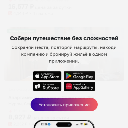
16,577
₽
цена за
за сутки
4,144
₽ × 4 платежа
Жильё проверено
Собери путешествие без сложностей
Сохраняй места, повторяй маршруты, находи
компанию и бронируй жильё в одном
приложении.
Апартаменты в разных районах города
Апартаменты на улице Советская 29а
Муром, Советская ул., 29А
Установить приложение
Мгновенное бронирование
8,927
₽
цена за
за сутки
2,232
₽ × 4 платежа