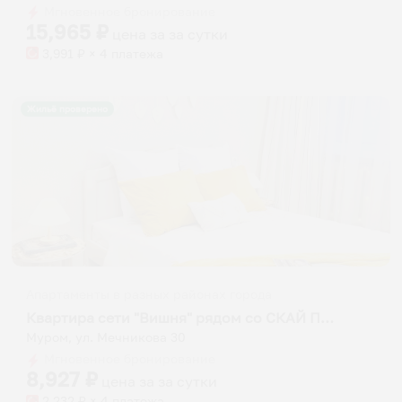
shortcuts
shortcuts
Мгновенное бронирование
for
for
15,965
₽
цена за
за сутки
changing
changing
3,991
₽ × 4 платежа
dates.
dates.
Жильё проверено
Апартаменты в разных районах города
Квартира сети "Вишня" рядом со СКАЙ ПАРКОМ
Муром, ул. Мечникова 30
Мгновенное бронирование
8,927
₽
цена за
за сутки
2,232
₽ × 4 платежа