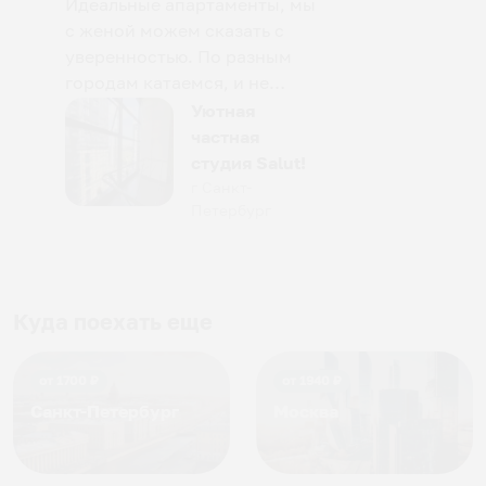
Идеальные апартаменты, мы
с женой можем сказать с
уверенностью. По разным
городам катаемся, и не
только в России. Сервис на
Уютная
отличном уровне. Хозяин
частная
апартаментов доброй души
студия Salut!
человек, всегда можно
г Санкт-
Петербург
договориться, подскажет
что как и почему.
Рекомендуем на 100% и вам,
и друзьям и сами будем
приезжать еще...
Куда поехать еще
от
1700
₽
от
1940
₽
Санкт-Петербург
Москва