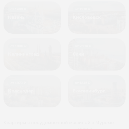
от
1490
₽
от
1270
₽
Казань
Кисловодск
от
1800
₽
от
2300
₽
Калининград
Сочи
от
1970
₽
от
1345
₽
Краснодар
Екатеринбург
Квартиры с посудомоечной машиной в Муроме