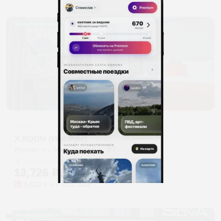
Жильё проверено
Отель
X.ROOM (Икс.Рум)
Муром, ул. Московская, д. 87
Мгновенное бронирование
13,726
₽
цена за
за сутки
3,432
₽ × 4 платежа
Жильё проверено