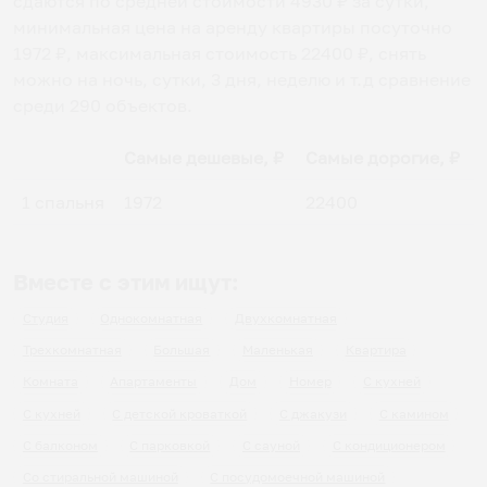
сдаются по средней стоимости
4930
₽ за сутки,
минимальная цена на аренду квартиры посуточно
1972
₽, максимальная стоимость
22400
₽, снять
можно на ночь, сутки, 3 дня, неделю и т.д сравнение
среди
290
объектов
.
Самые дешевые, ₽
Самые дорогие, ₽
1 спальня
1972
22400
Вместе с этим ищут:
Студия
Однокомнатная
Двухкомнатная
Трехкомнатная
Большая
Маленькая
Квартира
Комната
Апартаменты
Дом
Номер
С кухней
С кухней
С детской кроваткой
С джакузи
С камином
С балконом
С парковкой
С сауной
С кондиционером
Со стиральной машиной
С посудомоечной машиной