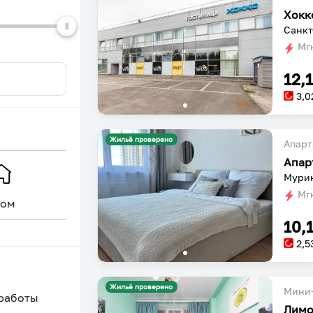
Хокк
Санкт
Мгн
12,
3,0
Жильё проверено
Апарт
Апар
Мурин
Мгн
ом
Уникальное
10,
2,5
Жильё проверено
Мини-
 работы
Лимо