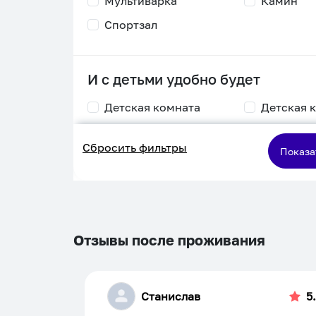
Мультиварка
Камин
Спортзал
И с детьми удобно будет
Детская комната
Детская 
Столик для
Двухъяру
Сбросить фильтры
кормления
кровать
Показа
Пеленальный стол
Игровая приставка
Отзывы после проживания
Станислав
5