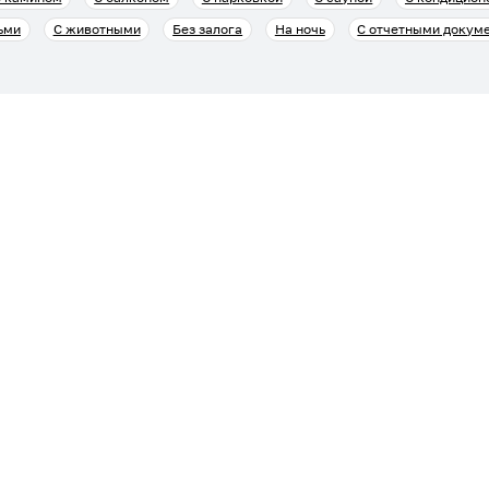
ьми
С животными
Без залога
На ночь
С отчетными докум
ателям
Безопасные платежи
илье
ательское соглашение
 публикации объявлений
Мобильные приложения
рисутствия
ция по подключению
остов в Telegram