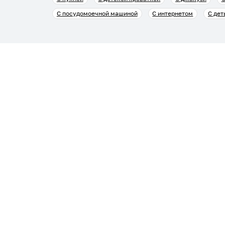
С посудомоечной машиной
С интернетом
С дет
Гостям
Арендод
Заявка на подбор жилья
Сдать ж
Пользовательское соглашение гостя
Пользов
Политика обработки персональных данных
Правила
Правила бронирования
Города п
Пользовательское соглашение
Инструк
Группа х