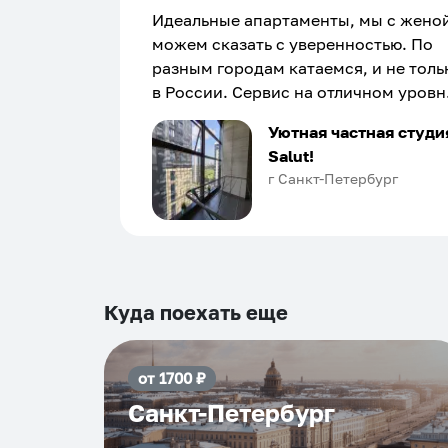
Идеальные апартаменты, мы с жено
можем сказать с уверенностью. По
разным городам катаемся, и не толь
в России. Сервис на отличном уровн
Хозяин апартаментов доброй души
Уютная частная студи
человек, всегда можно договориться
Salut!
подскажет что как и почему.
г Санкт-Петербург
Рекомендуем на 100% и вам, и друз
и сами будем приезжать еще...
Куда поехать еще
от
1700
₽
Санкт-Петербург