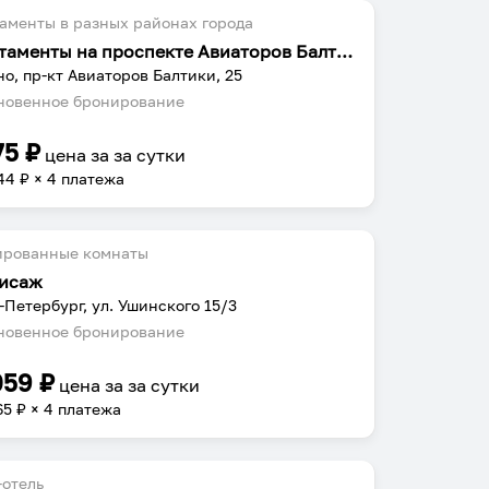
аменты в разных районах города
Апартаменты на проспекте Авиаторов Балтики 25
о, пр-кт Авиаторов Балтики, 25
овенное бронирование
75
₽
цена за
за сутки
44
₽ × 4 платежа
ированные комнаты
исаж
-Петербург, ул. Ушинского 15/3
овенное бронирование
059
₽
цена за
за сутки
65
₽ × 4 платежа
отель