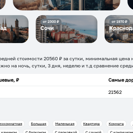
от
2300
₽
от
1970
₽
рад
Сочи
Краснод
редней стоимости
20560
₽ за сутки, минимальная цена
жно на ночь, сутки, 3 дня, неделю и т.д сравнение сред
евые, ₽
Самые дор
21562
ехкомнатная
Большая
Маленькая
Квартира
Комната
 камином
С балконом
С парковкой
С сауной
С кондицион