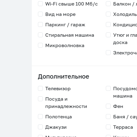
Wi-Fi свыше 100 Мб/с
Балкон /
Вид на море
Холодиль
Паркинг / гараж
Кондици
Стиральная машина
Утюг и гл
доска
Микроволновка
Электроч
Дополнительное
Телевизор
Посудом
машина
Посуда и
принадлежности
Фен
Полотенца
Баня / са
Джакузи
Терраса