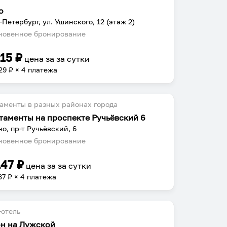
о
-Петербург, ул. Ушинского, 12 (этаж 2)
овенное бронирование
115
₽
цена за
за сутки
29
₽ × 4 платежа
аменты в разных районах города
таменты на проспекте Ручьёвский 6
о, пр-т Ручьёвский, 6
овенное бронирование
147
₽
цена за
за сутки
37
₽ × 4 платежа
отель
н на Лужской