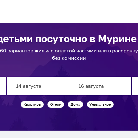
 детьми посуточно
в Мурине
60
вариантов
жилья с оплатой частями или в рассрочку
без комиссии
Navigate
Navigate
Квартиры
Отели
Дома
Уникальное
forward
backward
to
to
interact
interact
with
with
the
the