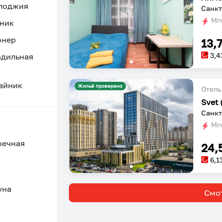
 лоджия
Санкт
Мгн
ник
онер
13,
3,4
адильная
айник
Жильё проверено
Отель
Svet 
Санкт
Мгн
оечная
24,
6,1
уна
Смот