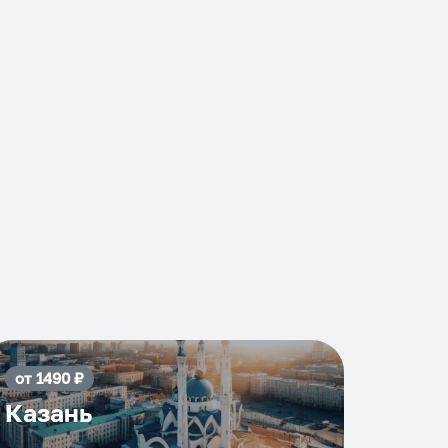
от
1490
₽
Казань