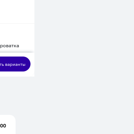
кроватка
сная
ть варианты
.00