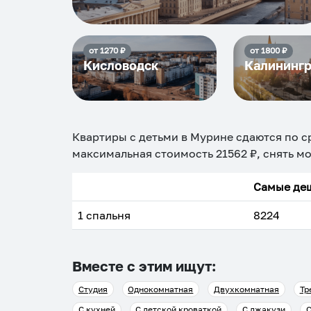
от
1270
₽
от
1800
₽
Кисловодск
Калининг
Квартиры с детьми в Мурине
сдаются по с
максимальная стоимость
21562
₽, снять мо
Самые деш
1 спальня
8224
Вместе с этим ищут:
Студия
Однокомнатная
Двухкомнатная
Тр
С кухней
С детской кроваткой
С джакузи
С