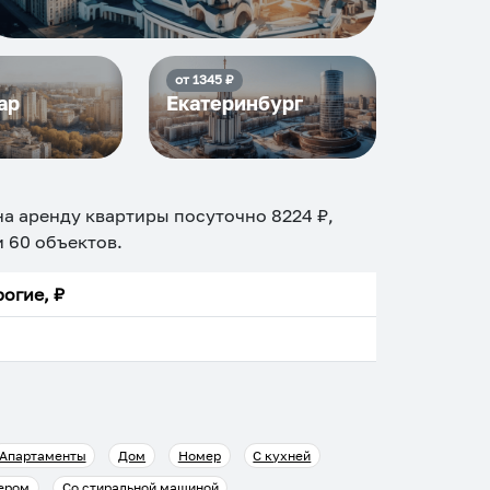
от
1345
₽
ар
Екатеринбург
 на аренду квартиры посуточно
8224
₽,
и
60
объектов
.
огие, ₽
Апартаменты
Дом
Номер
С кухней
ером
Со стиральной машиной