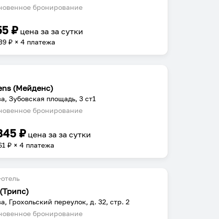
овенное бронирование
55
₽
цена за
за сутки
39
₽ × 4 платежа
ens (Мейденс)
а, Зубовская площадь, 3 ст1
овенное бронирование
845
₽
цена за
за сутки
61
₽ × 4 платежа
отель
 (Трипс)
а, Грохольский переулок, д. 32, стр. 2
овенное бронирование