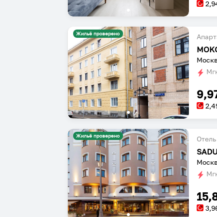
2,9
Жильё проверено
Апарт
Москв
Мгн
9,9
2,4
Жильё проверено
Отель
SADU
Москв
Мгн
15,
3,9