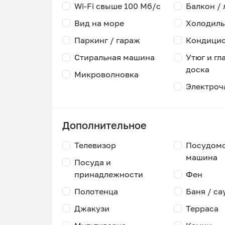
Wi-Fi свыше 100 Мб/с
Балкон /
Вид на море
Холодиль
Паркинг / гараж
Кондици
Стиральная машина
Утюг и гл
доска
Микроволновка
Электроч
Дополнительное
Телевизор
Посудом
машина
Посуда и
принадлежности
Фен
Полотенца
Баня / са
Джакузи
Терраса