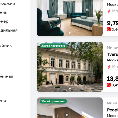
 лоджия
Москва
Мгн
ник
онер
9,7
2,4
адильная
айник
Жильё проверено
Мини-
Tvers
Москв
Мгн
оечная
13,
3,4
уна
Жильё проверено
Мини-
Peopl