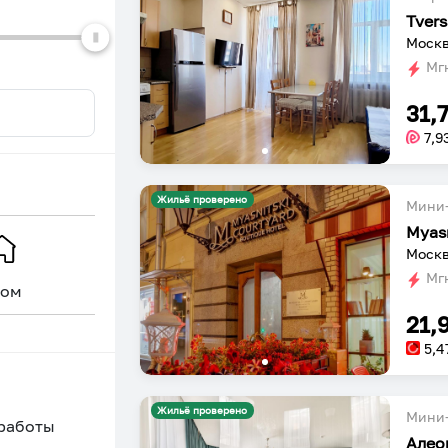
Москва
Мгн
31,
7,9
Жильё проверено
Мини-
Myas
Москв
Мгн
ом
Уникальное
21,
5,4
Жильё проверено
Мини-
 работы
Алео