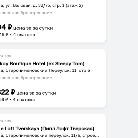
, ул. Валовая, д. 32/75, стр. 1 (этаж 2)
овенное бронирование
94
₽
цена за
за сутки
49
₽ × 4 платежа
отель
koy Boutique Hotel (ex Sleepy Tom)
а, Старопименовский Переулок, 11, стр 6
овенное бронирование
822
₽
цена за
за сутки
56
₽ × 4 платежа
отель
e Loft Tverskaya (Пипл Лофт Тверская)
Москва, Старопименовский переулок, 11/6, строение 1