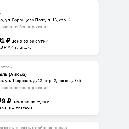
с
а, ул. Воронцово Поле, д. 16, стр. 4
овенное бронирование
51
₽
цена за
за сутки
13
₽ × 4 платежа
отель
тель (АйКью)
, ул. Тверская, д. 12, стр. 2, помещ. 3/5
овенное бронирование
79
₽
цена за
за сутки
45
₽ × 4 платежа
аменты в разных районах города