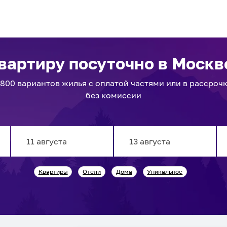
вартиру посуточно
в Москв
3800
вариантов
жилья с оплатой частями или в рассроч
без комиссии
Navigate
Navigate
Квартиры
Отели
Дома
Уникальное
forward
backward
to
to
interact
interact
with
with
the
the