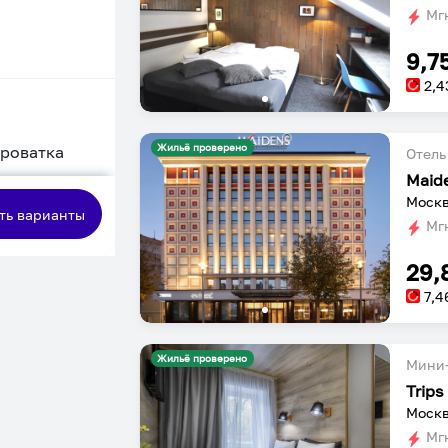
Мгн
9,7
2,4
Жильё проверено
кроватка
Отель
Maid
сная
Москв
ть варианты
Мгн
29,
7,4
Жильё проверено
Мини-
Trips
Москв
Мгн