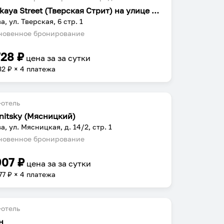
Tverskaya Street (Тверская Стрит) на улице Тверская 6 строение 1
, ул. Тверская, 6 стр. 1
овенное бронирование
728
₽
цена за
за сутки
32
₽ × 4 платежа
отель
nitsky (Мясницкий)
а, ул. Мясницкая, д. 14/2, стр. 1
овенное бронирование
907
₽
цена за
за сутки
77
₽ × 4 платежа
отель
н