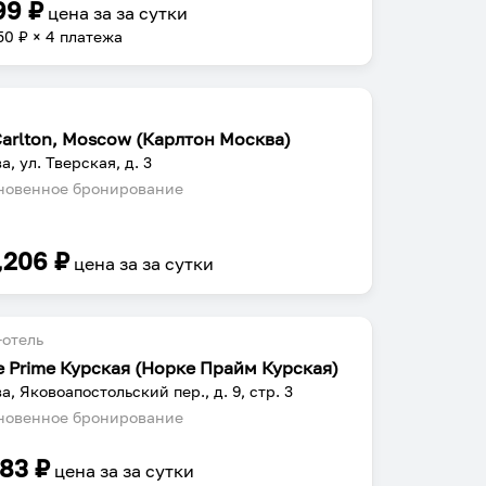
99
₽
цена за
за сутки
50
₽ × 4 платежа
Carlton, Moscow (Карлтон Москва)
а, ул. Тверская, д. 3
овенное бронирование
,206
₽
цена за
за сутки
отель
e Prime Курская (Норке Прайм Курская)
а, Яковоапостольский пер., д. 9, стр. 3
овенное бронирование
783
₽
цена за
за сутки