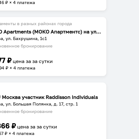
46
₽ × 4 платежа
аменты в разных районах города
MOKO Apartments (МОКО Апартментс) на улице Бахрушина 1 сектор 1
а, ул. Бахрушина, 1с1
овенное бронирование
77
₽
цена за
за сутки
94
₽ × 4 платежа
 Москва участник Raddisson Individuals
а, ул. Большая Полянка, д. 17, стр. 1
овенное бронирование
866
₽
цена за
за сутки
67
₽ × 4 платежа