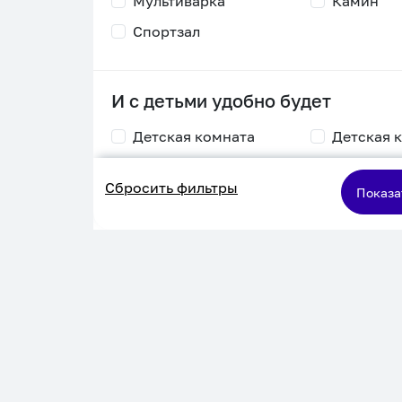
Мультиварка
Камин
Спортзал
И с детьми удобно будет
Детская комната
Детская 
Столик для
Двухъяру
Сбросить фильтры
кормления
кровать
Показа
Пеленальный стол
Игровая приставка