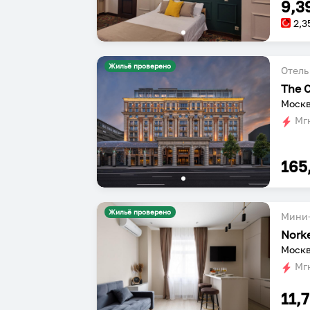
9,3
2,3
Жильё проверено
Отель
The 
Москв
Мгн
165
Жильё проверено
Мини-
Nork
Москв
Мгн
11,