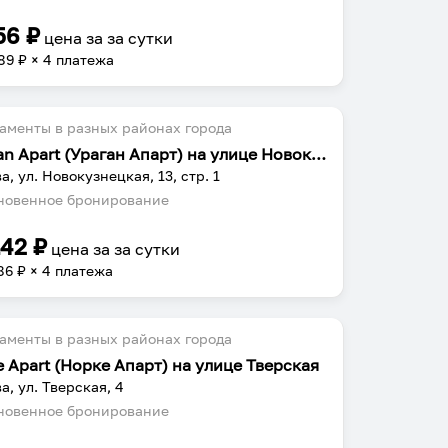
56
₽
цена за
за сутки
89
₽ × 4 платежа
аменты в разных районах города
Uragan Apart (Ураган Апарт) на улице Новокузнецкая
а, ул. Новокузнецкая, 13, стр. 1
овенное бронирование
142
₽
цена за
за сутки
86
₽ × 4 платежа
аменты в разных районах города
e Apart (Норке Апарт) на улице Тверская
а, ул. Тверская, 4
овенное бронирование