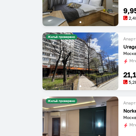
9,9
2,4
Жильё проверено
Апарт
Москв
Мгн
21,
5,2
Жильё проверено
Апарт
Nork
Москв
Мгн