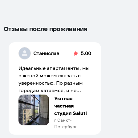
changing
changing
dates.
dates.
Отзывы после проживания
Станислав
5.00
Идеальные апартаменты, мы
с женой можем сказать с
уверенностью. По разным
городам катаемся, и не
только в России. Сервис на
Уютная
отличном уровне. Хозяин
частная
апартаментов доброй души
студия Salut!
человек, всегда можно
г Санкт-
Петербург
договориться, подскажет
что как и почему.