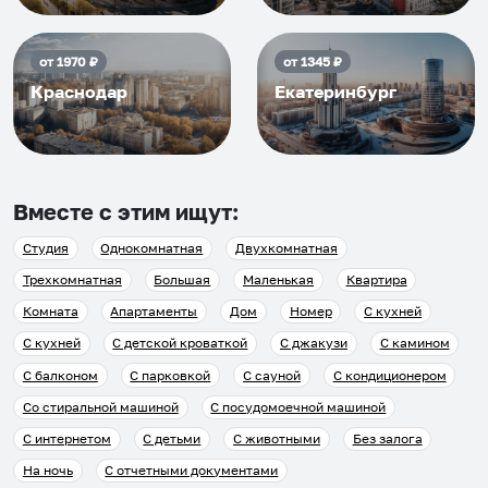
от
1970
₽
от
1345
₽
Краснодар
Екатеринбург
Вместе с этим ищут:
Студия
Однокомнатная
Двухкомнатная
Трехкомнатная
Большая
Маленькая
Квартира
Комната
Апартаменты
Дом
Номер
С кухней
С кухней
С детской кроваткой
С джакузи
С камином
С балконом
С парковкой
С сауной
С кондиционером
Со стиральной машиной
С посудомоечной машиной
С интернетом
С детьми
С животными
Без залога
На ночь
С отчетными документами