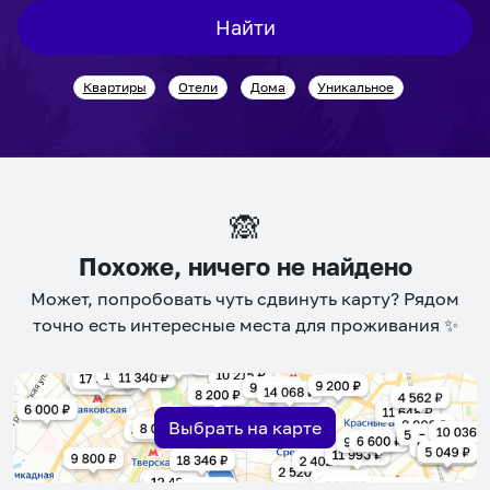
interact
interact
Найти
with
with
the
the
Квартиры
Отели
Дома
Уникальное
calendar
calendar
and
and
select
select
a
a
date.
date.
🙈
Press
Press
the
the
Похоже, ничего не найдено
question
question
Может, попробовать чуть сдвинуть карту? Рядом
mark
mark
точно есть интересные места для проживания ✨
key
key
to
to
get
get
the
the
Выбрать на карте
keyboard
keyboard
shortcuts
shortcuts
for
for