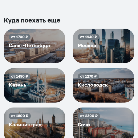
Рекомендуем на 100% и вам,
и друзьям и сами будем
приезжать еще...
Куда поехать еще
от
1700
₽
от
1940
₽
Санкт-Петербург
Москва
от
1490
₽
от
1270
₽
Казань
Кисловодск
от
1800
₽
от
2300
₽
Калининград
Сочи