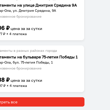
таменты на улице Дмитрия Средина 9А
р-Ола, ул. Дмитрия Средина, 9А
овенное бронирование
06
₽
цена за
за сутки
77
₽ × 4 платежа
аменты в разных районах города
таменты на бульваре 75-летия Победы 1
р-Ола, бул. 75-летия Победы, 1
овенное бронирование
88
₽
цена за
за сутки
97
₽ × 4 платежа
реть все