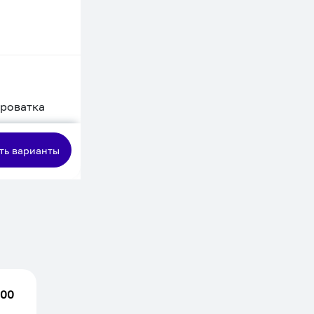
кроватка
сная
ть варианты
.00