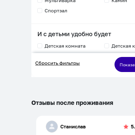
Мультиварка
Камин
Спортзал
И с детьми удобно будет
Детская комната
Детская 
Столик для
Двухъяру
Сбросить фильтры
кормления
кровать
Показа
Пеленальный стол
Игровая приставка
Отзывы после проживания
Станислав
5