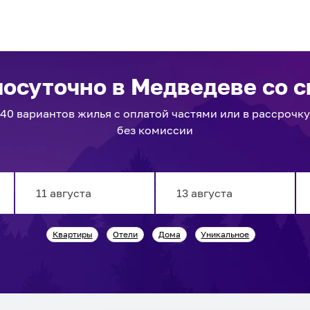
посуточно
в Медведеве
со с
40
вариантов
жилья с оплатой частями или в рассрочку
без комиссии
Navigate
Navigate
Квартиры
Отели
Дома
Уникальное
forward
backward
to
to
interact
interact
with
with
the
the