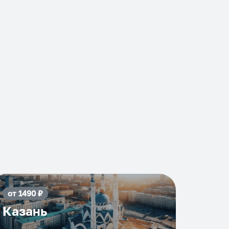
от
1490
₽
Казань