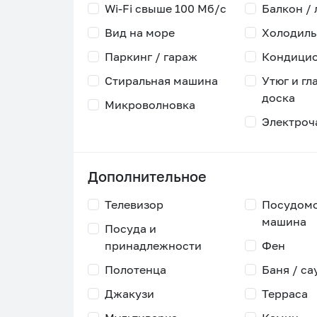
Wi-Fi свыше 100 Мб/с
Балкон /
Вид на море
Холодиль
Паркинг / гараж
Кондици
Стиральная машина
Утюг и гл
доска
Микроволновка
Электроч
Дополнительное
Телевизор
Посудом
машина
Посуда и
принадлежности
Фен
Полотенца
Баня / са
Джакузи
Терраса