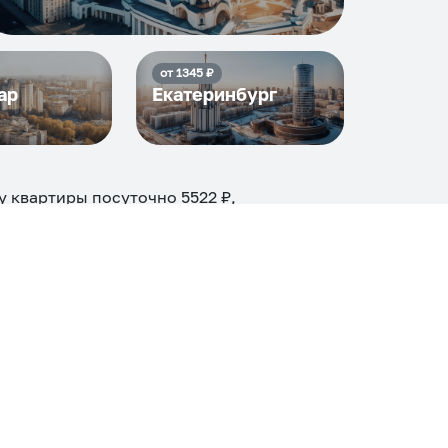
от
1345
₽
ар
Екатеринбург
ду квартиры посуточно
5522
₽,
и
40
объектов
.
огие, ₽
Апартаменты
Дом
Номер
С кухней
ером
Со стиральной машиной