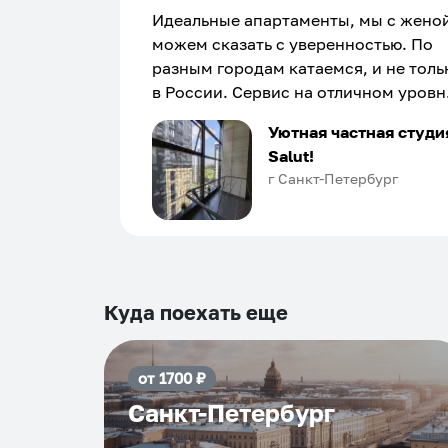
Идеальные апартаменты, мы с жено
можем сказать с уверенностью. По
разным городам катаемся, и не толь
в России. Сервис на отличном уровн
Хозяин апартаментов доброй души
Уютная частная студи
человек, всегда можно договориться
Salut!
подскажет что как и почему.
г Санкт-Петербург
Рекомендуем на 100% и вам, и друз
и сами будем приезжать еще...
Куда поехать еще
от
1700
₽
Санкт-Петербург