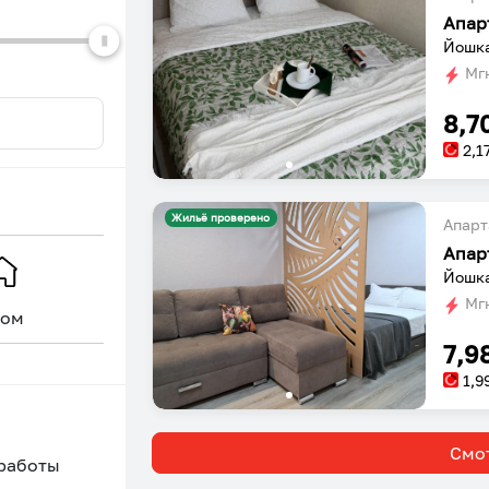
Апар
Йошка
Мгн
8,7
2,1
Жильё проверено
Апарт
Апар
Йошка
Мгн
ом
Уникальное
7,9
1,9
Смот
 работы