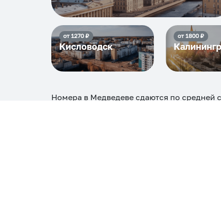
от
1270
₽
от
1800
₽
Кисловодск
Калининг
Номера в Медведеве
сдаются по средней 
максимальная стоимость
8988
₽, снять мо
Самые деш
1 спальня
5522
Вместе с этим ищут:
Студия
Однокомнатная
Двухкомнатная
Тр
С кухней
С детской кроваткой
С джакузи
С