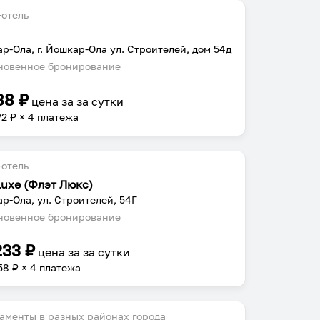
отель
р-Ола, г. Йошкар-Ола ул. Строителей, дом 54д
овенное бронирование
88
₽
цена за
за сутки
72
₽ × 4 платежа
отель
Luxe (Флэт Люкс)
р-Ола, ул. Строителей, 54Г
овенное бронирование
233
₽
цена за
за сутки
58
₽ × 4 платежа
аменты в разных районах города