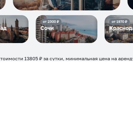
от
2300
₽
от
1970
₽
рад
Сочи
Краснод
стоимости
13805
₽ за сутки, минимальная цена на арен
жно на ночь, сутки, 3 дня, неделю и т.д сравнение сред
евые, ₽
Самые дор
8988
ехкомнатная
Большая
Маленькая
Квартира
Комната
 камином
С балконом
С парковкой
С сауной
С кондицион