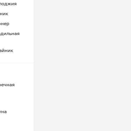
 лоджия
ник
онер
адильная
айник
оечная
уна