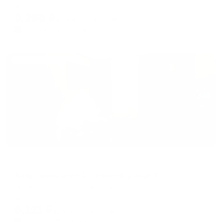
Мгновенное бронирование
changing
changing
8,298
₽
цена за
за сутки
dates.
dates.
2,075
₽ × 4 платежа
Жильё проверено
Апартаменты в разных районах города
Апартаменты на Солнечной улице 2
Люберцы, Солнечная улица, 2
Мгновенное бронирование
6,121
₽
цена за
за сутки
1,530
₽ × 4 платежа