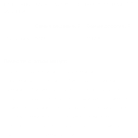
ночь, сутки, 3 дня, неделю и т.д сравнение среди
770
объектов
.
Самые дешевые, ₽
Самые дорогие, ₽
1 спальня
3226
15658
Вместе с этим ищут:
Студия
Однокомнатная
Двухкомнатная
Трехкомнатная
Большая
Маленькая
Квартира
Комната
Апартаменты
Дом
Номер
С кухней
С кухней
С детской кроваткой
С джакузи
С камином
С балконом
С парковкой
С сауной
С кондиционером
Со стиральной машиной
С посудомоечной машиной
С интернетом
С детьми
С животными
Без залога
На ночь
С отчетными документами