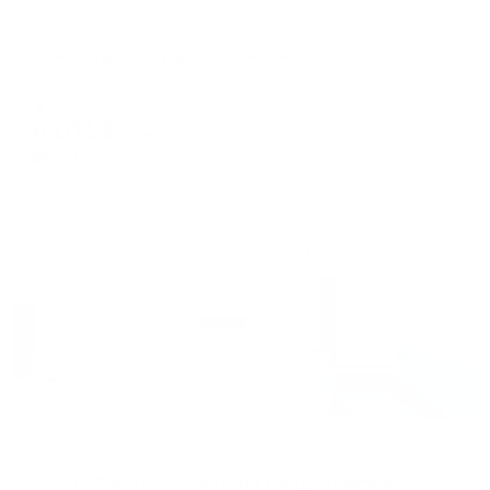
Апартаменты в разных районах города
РемиАпарт на улице Солнечная
Люберцы, улица Солнечная, 2
Мгновенное бронирование
6,071
₽
цена за
за сутки
1,518
₽ × 4 платежа
Жильё проверено
Апартаменты в разных районах города
Yacht Apart (Яхт Апарт) на улице Кузьминская