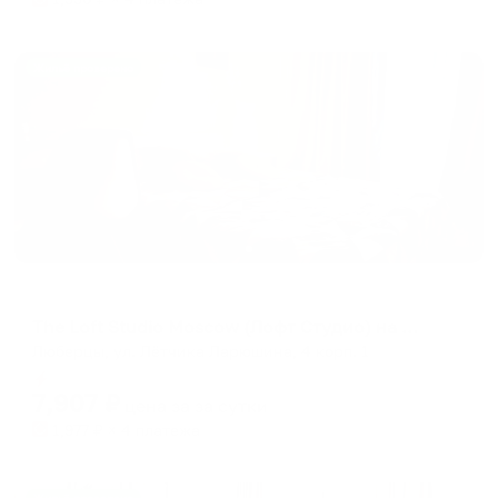
Жильё проверено
Апартаменты в разных районах города
The Loft Studio Moscow (Лофт Студио) на улице Летчика Ларюшина
Люберцы, ул. Лётчика Ларюшина, 4 корп. 1
Мгновенное бронирование
7,907
₽
цена за
за сутки
1,977
₽ × 4 платежа