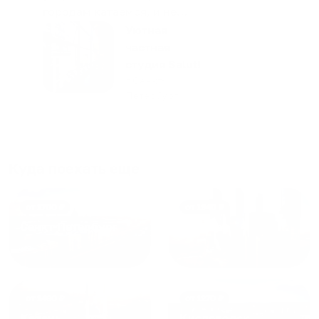
городам катаемся, и не
только в России. Сервис на
Уютная
отличном уровне. Хозяин
частная
апартаментов доброй души
студия Salut!
человек, всегда можно
г Санкт-
Петербург
договориться, подскажет
что как и почему.
Рекомендуем на 100% и вам,
и друзьям и сами будем
приезжать еще...
Куда поехать еще
от
1700
₽
от
1940
₽
Санкт-Петербург
Москва
от
1490
₽
от
1270
₽
Казань
Кисловодск