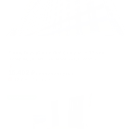
Апартаменты в разных районах города
Sunny Days (Санни Дейз) на улице Лётчика Ларюшина 6 корпус 2
Люберцы, ул. Лётчика Ларюшина, 6, корп. 2
Мгновенное бронирование
15,402
₽
цена за
за сутки
3,851
₽ × 4 платежа
Жильё проверено