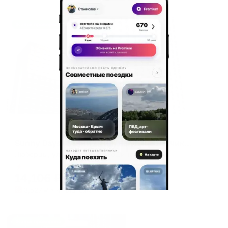
Жильё проверено
Апартаменты в разных районах города
Sunny Days (Санни Дейз) на улице Лётчика Ларюшина 20
Люберцы, ул. Лётчика Ларюшина, 20
Мгновенное бронирование
14,106
₽
цена за
за сутки
3,527
₽ × 4 платежа
Жильё проверено