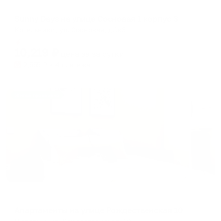
Апартаменты в разных районах города
Sunny Days на улице Сосновая 1 корпус 3
Котельники, ул. Сосновая, д.1к3
Мгновенное бронирование
10,219
₽
цена за
за сутки
2,555
₽ × 4 платежа
Жильё проверено
Апартаменты в разных районах города
Апартаменты на улице Рождественская 10
Люберцы, ул. Рождественская, 10