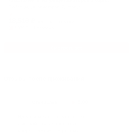
Апартаменты на улице Авиаторов 2 корпус 1
Люберцы, ул. Авиаторов, 2, корпус 1
Мгновенное бронирование
13,516
₽
цена за
за сутки
3,379
₽ × 4 платежа
Смотреть все
Отзывы после проживания
Станислав
5.00
Идеальные апартаменты, мы
с женой можем сказать с
уверенностью. По разным