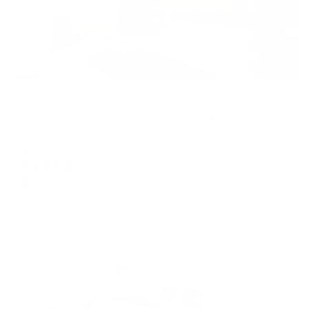
Апартаменты в разных районах города
КакДома на улице Рождественская 4
Люберцы, Рождественская 4
Мгновенное бронирование
7,651
₽
цена за
за сутки
1,913
₽ × 4 платежа
Жильё проверено