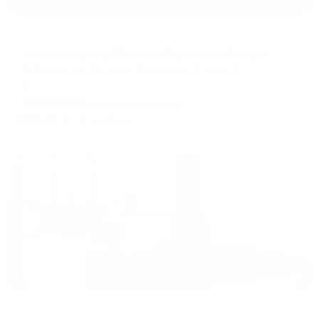
Апартаменты в разных районах города
Art Life на улице Лётчика Ларюшина 4 корпус 2
Люберцы, ул. Лётчика Ларюшина, 4, корп. 2
Мгновенное бронирование
13,059
₽
цена за
за сутки
3,265
₽ × 4 платежа
Жильё проверено
Апартаменты в разных районах города