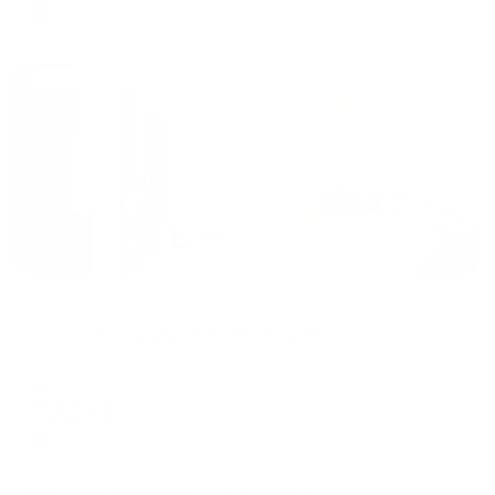
1,785
₽ × 4 платежа
Жильё проверено
Апартаменты в разных районах города
DearHome на улице Митрофанова
Люберцы, ул. Митрофанова, 21
Мгновенное бронирование
7,651
₽
цена за
за сутки
1,913
₽ × 4 платежа