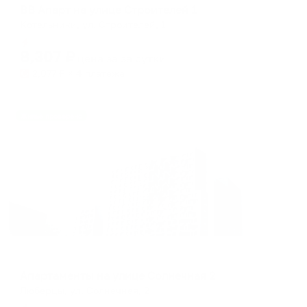
ВВ Апарт на улице Строителей 1
Котельники, ул. Строителей, 1
Мгновенное бронирование
8,307
₽
цена за
за сутки
2,077
₽ × 4 платежа
Жильё проверено
Апартаменты в разных районах города
Апартаменты на улице Солнечная 2
Люберцы, ул. Солнечная, 2
Мгновенное бронирование