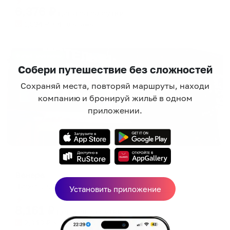
6,376
₽
цена за
за сутки
1,594
₽ × 4 платежа
Жильё проверено
Собери путешествие без сложностей
Сохраняй места, повторяй маршруты, находи
компанию и бронируй жильё в одном
приложении.
Мотель
Венера
Люберцы, ул. Электрификации, д. 26Г
Установить приложение
Мгновенное бронирование
8,161
₽
цена за
за сутки
2,040
₽ × 4 платежа