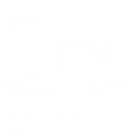
Котельники, ул. Кузьминская, д.7
Мгновенное бронирование
12,082
₽
цена за
за сутки
3,021
₽ × 4 платежа
Жильё проверено
Апартаменты в разных районах города
Апартаменты на улице Привольная 73 корпус 1
Москва, Привольная ул., 73к1
Мгновенное бронирование
9,641
₽