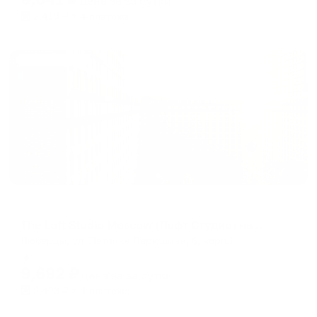
цена за
за сутки
2,410
₽ × 4 платежа
Жильё проверено
Апартаменты в разных районах города
The Loft Studio Moscow (Лофт Студио) на улице Летчика Ларюшина 6/2
Люберцы, ул. Летчика Ларюшина, 6, корп.2
Мгновенное бронирование
9,692
₽
цена за
за сутки
2,423
₽ × 4 платежа