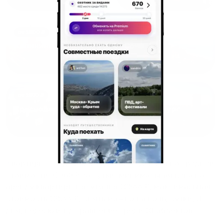
от
1800
₽
от
2300
₽
Калининград
Сочи
от
1970
₽
от
1345
₽
Краснодар
Екатеринбург
Квартиры с лоджией в Луганске
сдаются по средней
стоимости
31360
₽ за сутки, минимальная цена на
аренду квартиры посуточно
12544
₽, максимальная
стоимость
12544
₽, снять можно на ночь, сутки, 3
дня, неделю и т.д сравнение среди
10
объектов
.