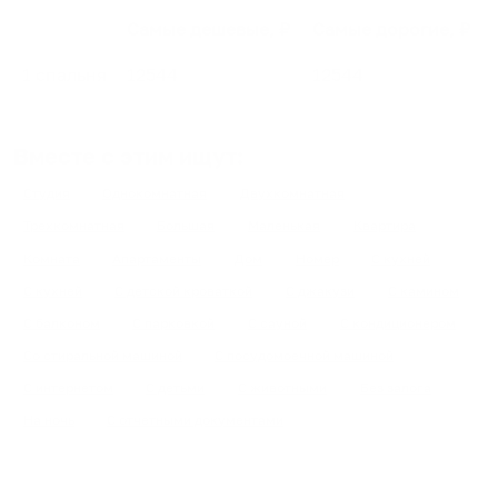
Самые дешевые, ₽
Самые дорогие, ₽
1 спальня
12544
12544
Вместе с этим ищут:
Студия
Однокомнатная
Двухкомнатная
Трехкомнатная
Большая
Маленькая
Квартира
Комната
Апартаменты
Дом
Номер
С кухней
С кухней
С детской кроваткой
С джакузи
С камином
С балконом
С парковкой
С сауной
С кондиционером
Со стиральной машиной
С посудомоечной машиной
С интернетом
С детьми
С животными
Без залога
На ночь
С отчетными документами