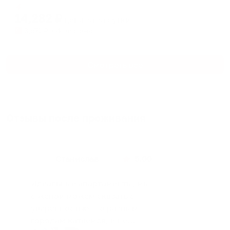
Мгновенное бронирование
changing
changing
14,282
₽
цена за
за сутки
dates.
dates.
3,571
₽ × 4 платежа
Смотреть все
Отзывы после проживания
Станислав
5.00
Идеальные апартаменты, мы
с женой можем сказать с
уверенностью. По разным
городам катаемся, и не