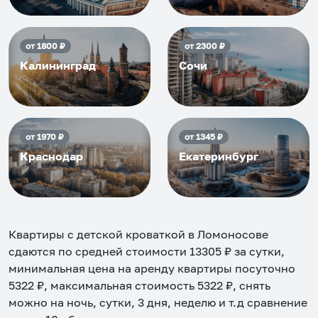
от
1800
₽
от
2300
₽
Калининград
Сочи
от
1970
₽
от
1345
₽
Краснодар
Екатеринбург
Квартиры с детской кроваткой в Ломоносове
сдаются по средней стоимости
13305
₽ за сутки,
минимальная цена на аренду квартиры посуточно
5322
₽, максимальная стоимость
5322
₽, снять
можно на ночь, сутки, 3 дня, неделю и т.д сравнение