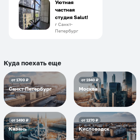
только в России. Сервис на
Уютная
отличном уровне. Хозяин
частная
апартаментов доброй души
студия Salut!
человек, всегда можно
г Санкт-
Петербург
договориться, подскажет
что как и почему.
Рекомендуем на 100% и вам,
и друзьям и сами будем
приезжать еще...
Куда поехать еще
от
1700
₽
от
1940
₽
Санкт-Петербург
Москва
от
1490
₽
от
1270
₽
Казань
Кисловодск