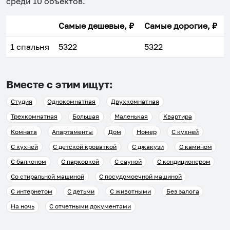
среди
10
объектов
.
Самые дешевые, ₽
Самые дорогие, ₽
1 спальня
5322
5322
Вместе с этим ищут:
Студия
Однокомнатная
Двухкомнатная
Трехкомнатная
Большая
Маленькая
Квартира
Комната
Апартаменты
Дом
Номер
С кухней
С кухней
С детской кроваткой
С джакузи
С камином
С балконом
С парковкой
С сауной
С кондиционером
Со стиральной машиной
С посудомоечной машиной
С интернетом
С детьми
С животными
Без залога
На ночь
С отчетными документами