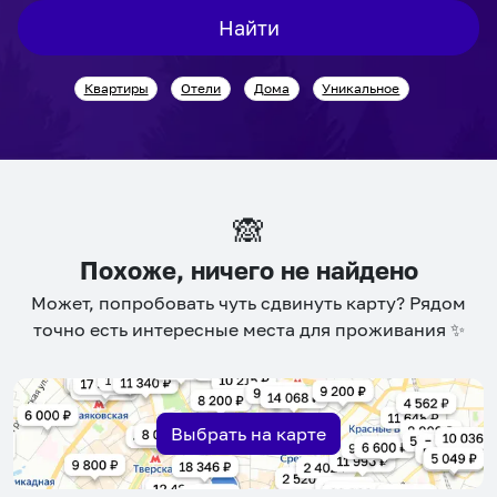
interact
interact
Найти
with
with
the
the
Квартиры
Отели
Дома
Уникальное
calendar
calendar
and
and
select
select
a
a
date.
date.
🙈
Press
Press
the
the
Похоже, ничего не найдено
question
question
Может, попробовать чуть сдвинуть карту? Рядом
mark
mark
точно есть интересные места для проживания ✨
key
key
to
to
get
get
the
the
Выбрать на карте
keyboard
keyboard
shortcuts
shortcuts
for
for