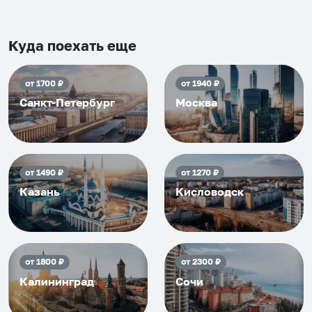
Рекомендуем на 100% и вам,
и друзьям и сами будем
приезжать еще...
Куда поехать еще
от
1700
₽
от
1940
₽
Санкт-Петербург
Москва
от
1490
₽
от
1270
₽
Казань
Кисловодск
от
1800
₽
от
2300
₽
Калининград
Сочи