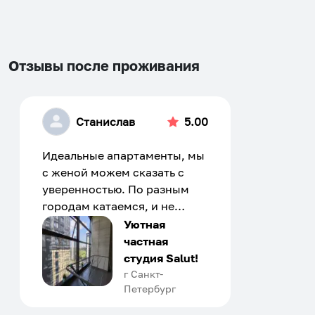
changing
changing
dates.
dates.
Отзывы после проживания
Станислав
5.00
Идеальные апартаменты, мы
с женой можем сказать с
уверенностью. По разным
городам катаемся, и не
только в России. Сервис на
Уютная
отличном уровне. Хозяин
частная
апартаментов доброй души
студия Salut!
человек, всегда можно
г Санкт-
Петербург
договориться, подскажет
что как и почему.