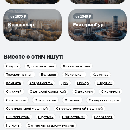
от
1970
₽
от
1345
₽
Краснодар
Екатеринбург
Вместе с этим ищут:
Студия
Однокомнатная
Двухкомнатная
Трехкомнатная
Большая
Маленькая
Квартира
Комната
Апартаменты
Дом
Номер
С кухней
С кухней
С детской кроваткой
С джакузи
С камином
С балконом
С парковкой
С сауной
С кондиционером
Со стиральной машиной
С посудомоечной машиной
С интернетом
С детьми
С животными
Без залога
На ночь
С отчетными документами