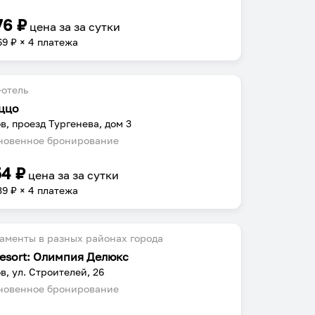
76
₽
цена за
за сутки
69
₽ × 4 платежа
отель
ццо
в, проезд Тургенева, дом 3
овенное бронирование
54
₽
цена за
за сутки
39
₽ × 4 платежа
аменты в разных районах города
resort: Олимпия Делюкс
в, ул. Строителей, 26
овенное бронирование