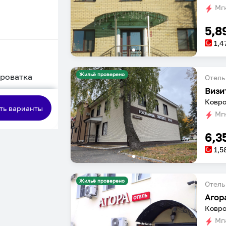
Мгн
5,8
1,4
Жильё проверено
кроватка
Отель
Визи
сная
Ковро
ть варианты
Мгн
6,3
1,5
Жильё проверено
Отель
Агор
Ковро
Мгн