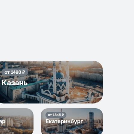
от
1490
₽
Казань
от
1345
₽
ар
Екатеринбург