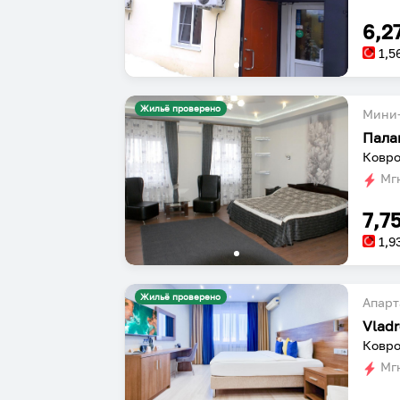
6,2
1,5
Жильё проверено
Мини-
Пала
Ковро
Мгн
7,7
1,9
Жильё проверено
Апарт
Vlad
Ковро
Мгн