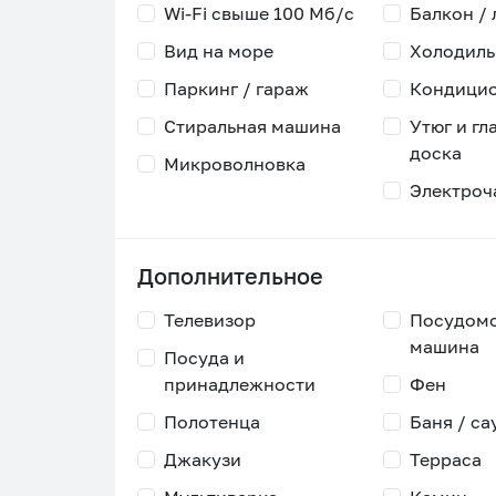
Wi-Fi свыше 100 Мб/с
Балкон /
Вид на море
Холодиль
Паркинг / гараж
Кондици
Стиральная машина
Утюг и гл
доска
Микроволновка
Электроч
Дополнительное
Телевизор
Посудом
машина
Посуда и
принадлежности
Фен
Полотенца
Баня / са
Джакузи
Терраса