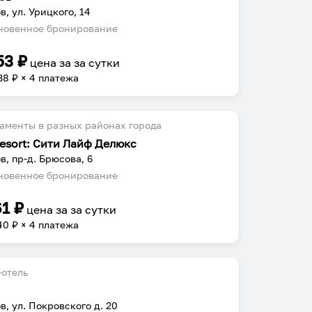
в, ул. Урицкого, 14
овенное бронирование
53
₽
цена за
за сутки
38
₽ × 4 платежа
аменты в разных районах города
resort: Сити Лайф Делюкс
в, пр-д. Брюсова, 6
овенное бронирование
61
₽
цена за
за сутки
40
₽ × 4 платежа
отель
в, ул. Покровского д. 20