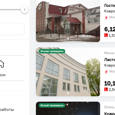
Ковро
Мгн
6,1
1,5
Жильё проверено
Мини-
Ласт
Ковро
Мгн
ом
Уникальное
10,
2,5
Жильё проверено
Отель
 работы
Ковр