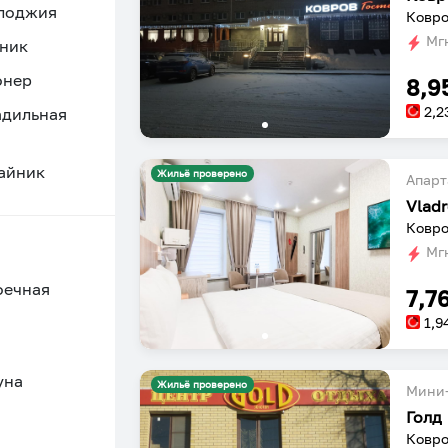
 лоджия
Ковро
Мгн
ник
онер
8,9
2,2
адильная
айник
Жильё проверено
Апарт
Vlad
Ковро
Мгн
оечная
7,7
1,9
уна
Жильё проверено
Мини-
Голд
Ковро