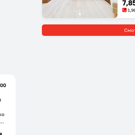
7,8
1,9
Смот
.00
й
ко
е.
я