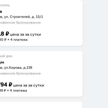
отель
а
в, ул. Строителей, д. 13/1
овенное бронирование
18
₽
цена за
за сутки
80
₽ × 4 платежа
вой дом
ум
в, ул.Кирова, д.138
овенное бронирование
794
₽
цена за
за сутки
99
₽ × 4 платежа