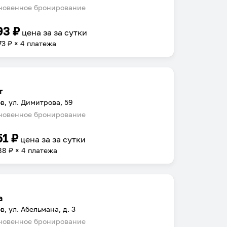
овенное бронирование
93
₽
цена за
за сутки
73
₽ × 4 платежа
т
в, ул. Димитрова, 59
овенное бронирование
51
₽
цена за
за сутки
88
₽ × 4 платежа
а
в, ул. Абельмана, д. 3
овенное бронирование