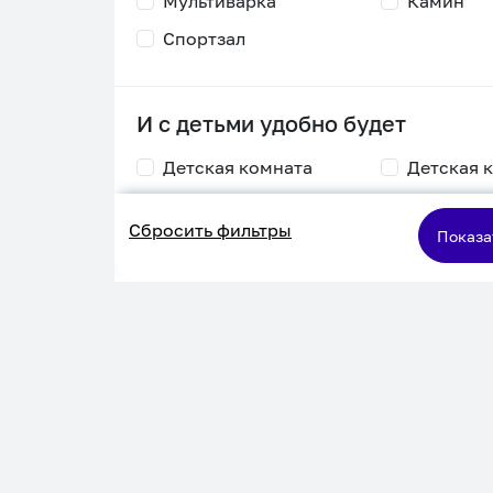
Мультиварка
Камин
Спортзал
И с детьми удобно будет
Детская комната
Детская 
Столик для
Двухъяру
Сбросить фильтры
кормления
кровать
Показа
Пеленальный стол
Игровая приставка