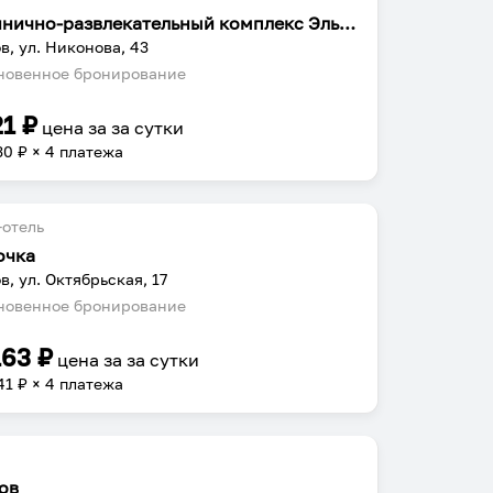
Гостинично-развлекательный комплекс Эльотель
в, ул. Никонова, 43
овенное бронирование
21
₽
цена за
за сутки
30
₽ × 4 платежа
отель
очка
в, ул. Октябрьская, 17
овенное бронирование
163
₽
цена за
за сутки
41
₽ × 4 платежа
ов