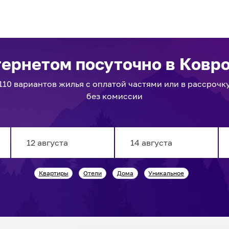
тернетом посуточно
в Ковр
110
вариантов
жилья с оплатой частями или в рассрочк
без комиссии
Navigate
Navigate
Квартиры
Отели
Дома
Уникальное
forward
backward
to
to
interact
interact
with
with
the
the