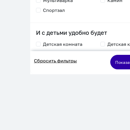
Мультиварка
Камин
Спортзал
И с детьми удобно будет
Детская комната
Детская 
Столик для
Двухъяру
Сбросить фильтры
кормления
кровать
Показа
Пеленальный стол
Игровая приставка