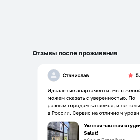
Отзывы после проживания
Станислав
5
Идеальные апартаменты, мы с жено
можем сказать с уверенностью. По
разным городам катаемся, и не толь
в России. Сервис на отличном уровн
Хозяин апартаментов доброй души
Уютная частная студи
человек, всегда можно договориться
Salut!
подскажет что как и почему.
г Санкт-Петербург