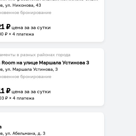
в, ул. Никонова, 43
овенное бронирование
21
₽
цена за
за сутки
30
₽ × 4 платежа
аменты в разных районах города
h Room на улице Маршала Устинова 3
в, ул. Маршала Устинова, 3
овенное бронирование
11
₽
цена за
за сутки
03
₽ × 4 платежа
а
в, ул. Абельмана, д. 3