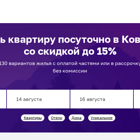
ь квартиру посуточно
в Ко
со скидкой до 15%
130
вариантов
жилья с оплатой частями или в рассрочк
без комиссии
Navigate
Navigate
Квартиры
Отели
Дома
Уникальное
forward
backward
to
to
interact
interact