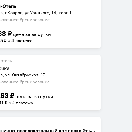
-Отель
в, г.Ковров, ул.Урицкого, 14, корп.1
овенное бронирование
38
₽
цена за
за сутки
35
₽ × 4 платежа
отель
очка
в, ул. Октябрьская, 17
овенное бронирование
163
₽
цена за
за сутки
41
₽ × 4 платежа
Гостинично-развлекательный комплекс Эльотель