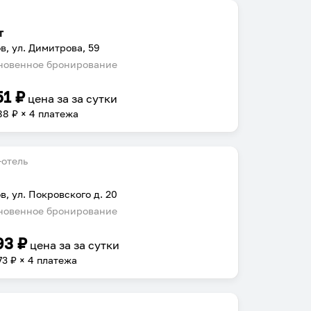
т
в, ул. Димитрова, 59
овенное бронирование
51
₽
цена за
за сутки
88
₽ × 4 платежа
отель
в, ул. Покровского д. 20
овенное бронирование
93
₽
цена за
за сутки
73
₽ × 4 платежа