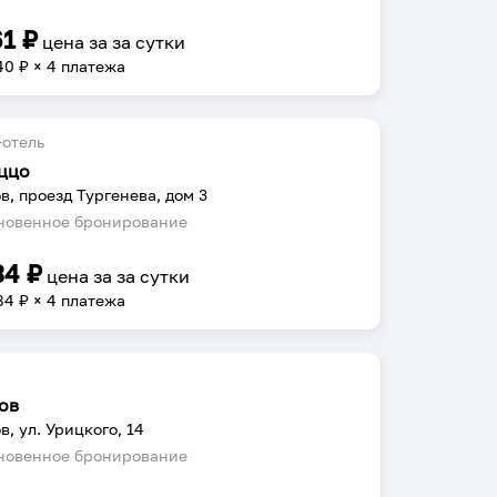
61
₽
цена за
за сутки
40
₽ × 4 платежа
отель
ццо
в, проезд Тургенева, дом 3
овенное бронирование
34
₽
цена за
за сутки
84
₽ × 4 платежа
ов
в, ул. Урицкого, 14
овенное бронирование