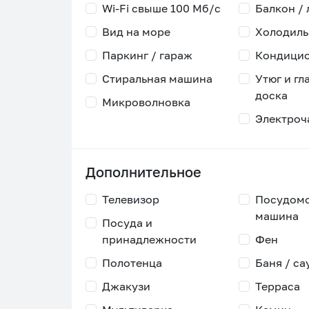
Wi-Fi свыше 100 Мб/с
Балкон /
Вид на море
Холодиль
Паркинг / гараж
Кондици
Стиральная машина
Утюг и гл
доска
Микроволновка
Электроч
Дополнительное
Телевизор
Посудом
машина
Посуда и
принадлежности
Фен
Полотенца
Баня / са
Джакузи
Терраса