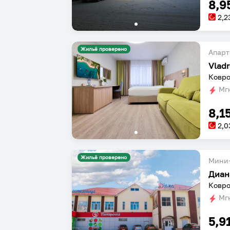
8,9
2,2
Жильё проверено
Апарт
Vlad
Ковро
Мгн
8,1
2,0
Жильё проверено
Мини-
Диан
Ковро
Мгн
5,9