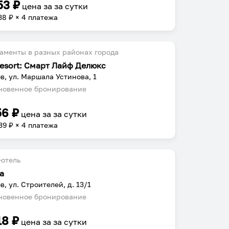
53
₽
цена за
за сутки
38
₽ × 4 платежа
аменты в разных районах города
resort: Смарт Лайф Делюкс
в, ул. Маршала Устинова, 1
овенное бронирование
56
₽
цена за
за сутки
39
₽ × 4 платежа
отель
а
в, ул. Строителей, д. 13/1
овенное бронирование
18
₽
цена за
за сутки