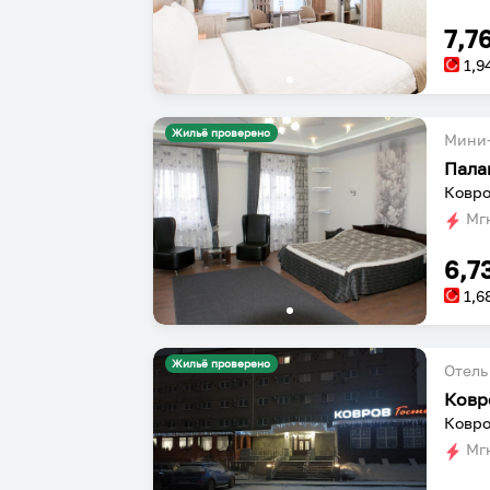
7,7
1,9
Жильё проверено
Мини-
Пала
Ковро
Мгн
6,7
1,6
Жильё проверено
Отель
Ковр
Ковро
Мгн