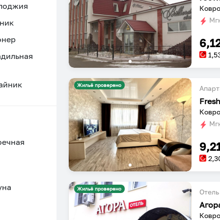
 лоджия
Ковро
Мгн
ник
онер
6,1
1,5
адильная
айник
Жильё проверено
Апарт
Fres
Ковро
Мгн
оечная
9,2
2,3
уна
Жильё проверено
Отель
Агор
Ковро