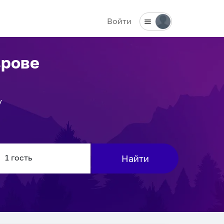
Войти
врове
у
Найти