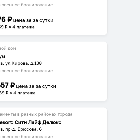
овенное бронирование
76
₽
цена за
за сутки
69
₽ × 4 платежа
вой дом
ум
в, ул.Кирова, д.138
овенное бронирование
557
₽
цена за
за сутки
89
₽ × 4 платежа
аменты в разных районах города
resort: Сити Лайф Делюкс
в, пр-д. Брюсова, 6
овенное бронирование