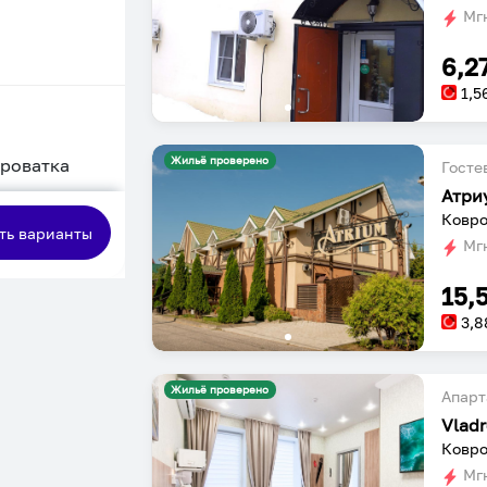
Мгн
6,2
1,5
Жильё проверено
кроватка
Госте
Атри
сная
Ковро
ть варианты
Мгн
15,
3,8
Жильё проверено
Апарт
Vlad
Ковро
Мгн