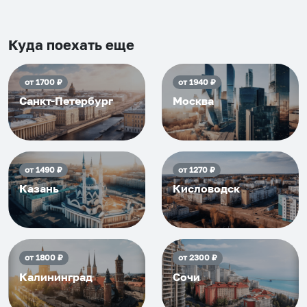
Рекомендуем на 100% и вам,
и друзьям и сами будем
приезжать еще...
Куда поехать еще
от
1700
₽
от
1940
₽
Санкт-Петербург
Москва
от
1490
₽
от
1270
₽
Казань
Кисловодск
от
1800
₽
от
2300
₽
Калининград
Сочи