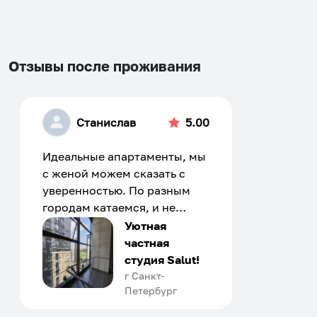
changing
changing
dates.
dates.
Отзывы после проживания
Станислав
5.00
Идеальные апартаменты, мы
с женой можем сказать с
уверенностью. По разным
городам катаемся, и не
только в России. Сервис на
Уютная
отличном уровне. Хозяин
частная
апартаментов доброй души
студия Salut!
человек, всегда можно
г Санкт-
Петербург
договориться, подскажет
что как и почему.