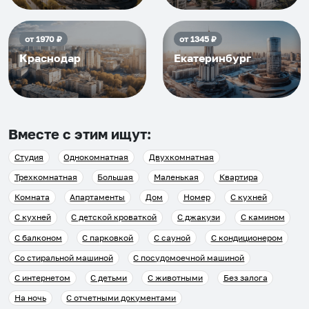
от
1970
₽
от
1345
₽
Краснодар
Екатеринбург
Вместе с этим ищут:
Студия
Однокомнатная
Двухкомнатная
Трехкомнатная
Большая
Маленькая
Квартира
Комната
Апартаменты
Дом
Номер
С кухней
С кухней
С детской кроваткой
С джакузи
С камином
С балконом
С парковкой
С сауной
С кондиционером
Со стиральной машиной
С посудомоечной машиной
С интернетом
С детьми
С животными
Без залога
На ночь
С отчетными документами