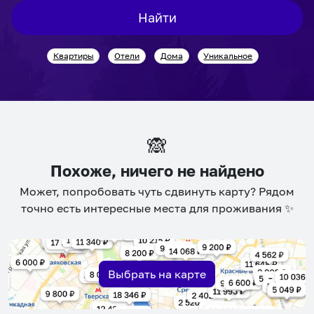
interact
interact
Найти
with
with
the
the
Квартиры
Отели
Дома
Уникальное
calendar
calendar
and
and
select
select
a
a
date.
date.
🙈
Press
Press
the
the
Похоже, ничего не найдено
question
question
Может, попробовать чуть сдвинуть карту? Рядом
mark
mark
точно есть интересные места для проживания ✨
key
key
to
to
get
get
the
the
Выбрать на карте
keyboard
keyboard
shortcuts
shortcuts
for
for