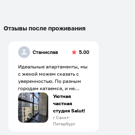
changing
changing
dates.
dates.
Отзывы после проживания
Станислав
5.00
Идеальные апартаменты, мы
с женой можем сказать с
уверенностью. По разным
городам катаемся, и не
только в России. Сервис на
Уютная
отличном уровне. Хозяин
частная
апартаментов доброй души
студия Salut!
человек, всегда можно
г Санкт-
Петербург
договориться, подскажет
что как и почему.