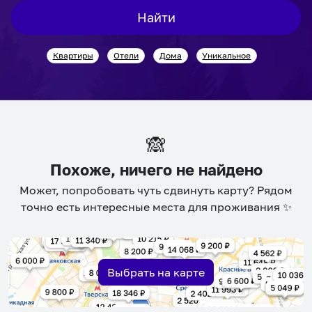
interact
interact
Найти
with
with
the
the
Квартиры
Отели
Дома
Уникальное
calendar
calendar
and
and
select
select
a
a
date.
date.
🙈
Press
Press
the
the
Похоже, ничего не найдено
question
question
Может, попробовать чуть сдвинуть карту? Рядом
mark
mark
точно есть интересные места для проживания ✨
key
key
to
to
get
get
the
the
Выбрать на карте
keyboard
keyboard
shortcuts
shortcuts
for
for