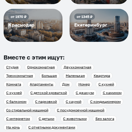
от
1970
₽
от
1345
₽
Краснодар
Екатеринбург
Вместе с этим ищут:
Студия
Однокомнатная
Двухкомнатная
Трехкомнатная
Большая
Маленькая
Квартира
Комната
Апартаменты
Дом
Номер
С кухней
С кухней
С детской кроваткой
С джакузи
С камином
С балконом
С парковкой
С сауной
С кондиционером
Со стиральной машиной
С посудомоечной машиной
С интернетом
С детьми
С животными
Без залога
На ночь
С отчетными документами