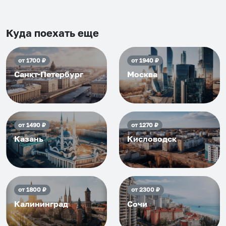
Рекомендуем на 100% и вам,
и друзьям и сами будем
приезжать еще...
Куда поехать еще
от
1700
₽
от
1940
₽
Санкт-Петербург
Москва
от
1490
₽
от
1270
₽
Казань
Кисловодск
от
1800
₽
от
2300
₽
Калининград
Сочи