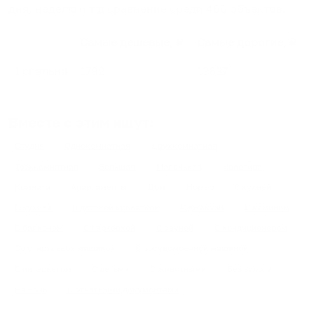
дня, неделю и т.д сравнение среди
460
объектов
.
Самые дешевые, ₽
Самые дорогие, ₽
1 спальня
1792
13637
Вместе с этим ищут:
Студия
Однокомнатная
Двухкомнатная
Трехкомнатная
Большая
Маленькая
Квартира
Комната
Апартаменты
Дом
Номер
С кухней
С кухней
С детской кроваткой
С джакузи
С камином
С балконом
С парковкой
С сауной
С кондиционером
Со стиральной машиной
С посудомоечной машиной
С интернетом
С детьми
С животными
Без залога
На ночь
С отчетными документами