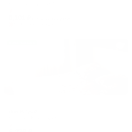
Киров, пер. Луговой, 1
Мгновенное бронирование
5,101
₽
цена за
за сутки
1,275
₽ × 4 платежа
Жильё проверено
Мини-отель
Дом Родной
Киров, ул. Красина, 2А
Мгновенное бронирование
6,276
₽