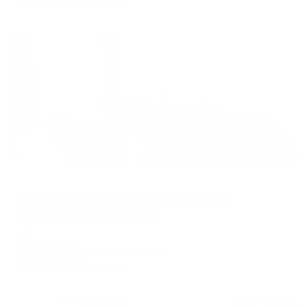
Жильё проверено
Апартаменты в разных районах города
Апартаменты на проезде Октябрьский
Киров, пр-д Октябрьский, 18
Мгновенное бронирование
9,436
₽
цена за
за сутки
2,359
₽ × 4 платежа