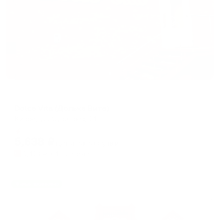
Мини-отель
Dolce Vita (Дольче Вита)
Киров, ул. Сурикова, 14
Мгновенное бронирование
5,638
₽
цена за
за сутки
1,410
₽ × 4 платежа
Жильё проверено