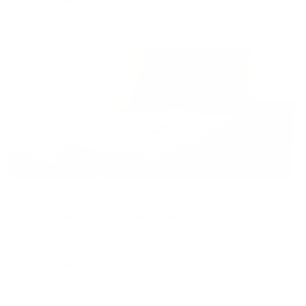
цена за
за сутки
1,569
₽ × 4 платежа
Жильё проверено
Апартаменты в разных районах города
Апартаменты в районе Филармонии
Киров, Ленина, д. 114б
Мгновенное бронирование
7,162
₽
цена за
за сутки
1,791
₽ × 4 платежа