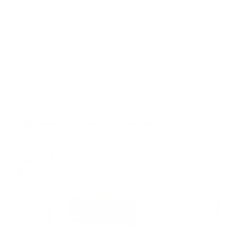
Жильё проверено
Апартаменты в разных районах города
Апартаменты на улице Орловская 4
Киров, ул. Орловская, 4
Мгновенное бронирование
6,376
₽
цена за
за сутки
1,594
₽ × 4 платежа
Жильё проверено