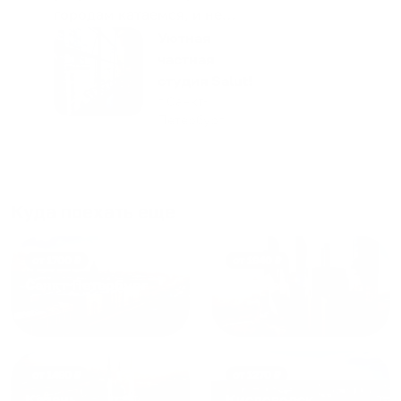
городам катаемся, и не
только в России. Сервис на
Уютная
отличном уровне. Хозяин
частная
апартаментов доброй души
студия Salut!
человек, всегда можно
г Санкт-
Петербург
договориться, подскажет
что как и почему.
Рекомендуем на 100% и вам,
и друзьям и сами будем
приезжать еще...
Куда поехать еще
от
1700
₽
от
1940
₽
Санкт-Петербург
Москва
от
1490
₽
от
1270
₽
Казань
Кисловодск