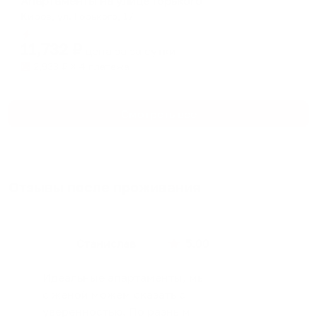
Апартаменты на улице Горького
Киров, ул. Горького, 17
Мгновенное бронирование
11,732
₽
цена за
за сутки
2,933
₽ × 4 платежа
Смотреть все
Отзывы после проживания
Станислав
5.00
Идеальные апартаменты, мы
с женой можем сказать с
уверенностью. По разным