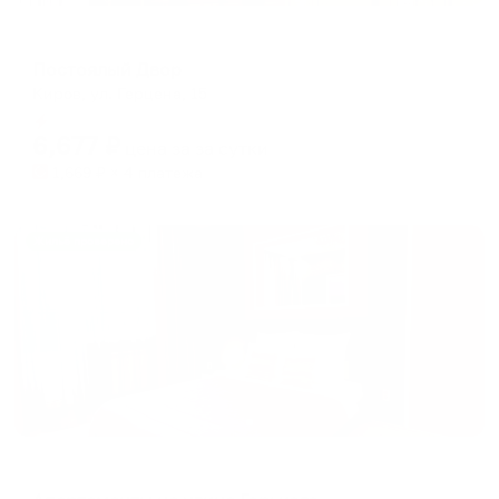
Отель
Постоялый Двор
Киров, ул. Герцена, 15
Мгновенное бронирование
6,677
₽
цена за
за сутки
1,669
₽ × 4 платежа
Жильё проверено
Апартаменты в разных районах города