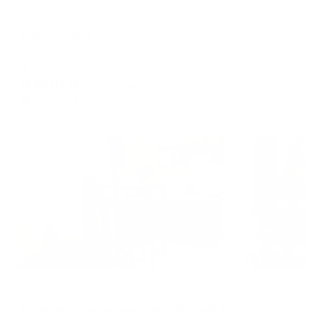
Мини-отель
У двух львов
Киров, ул. Московская, 33
Мгновенное бронирование
3,600
₽
цена за
за сутки
900
₽ × 4 платежа
Жильё проверено
Апартаменты в разных районах города
Апартаменты на переулке Луговой 1