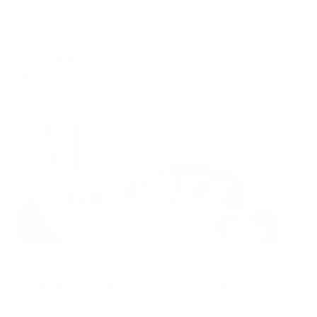
Вятские улочки на Преображенской
Киров, ул. Преображенская, 66
Мгновенное бронирование
5,224
₽
цена за
за сутки
1,306
₽ × 4 платежа
Жильё проверено
Апартаменты в разных районах города
Апартаменты на улице Молодой Гвардии 102А
Киров, ул. Молодой Гвардии, 102А
Мгновенное бронирование