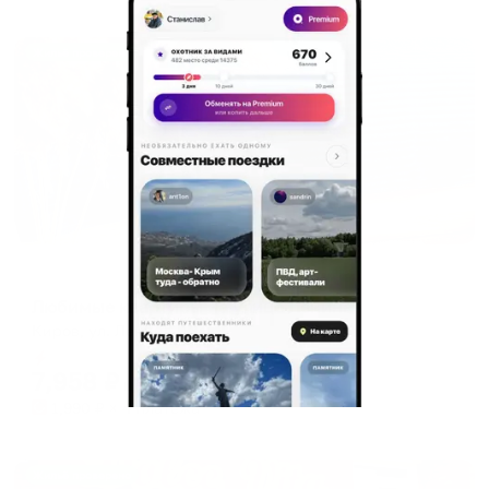
Жильё проверено
Апартаменты в разных районах города
Любимые квартиры на улице Ленина
Киров, ул. Ленина, 134к1
Мгновенное бронирование
7,958
₽
цена за
за сутки
1,990
₽ × 4 платежа
Жильё проверено