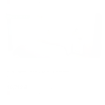
1,626
₽ × 4 платежа
Жильё проверено
Апартаменты в разных районах города
Апартаменты на улице Тургенева 8
Киров, ул. Тургенева, 8
Мгновенное бронирование
10,712
₽
цена за
за сутки
2,678
₽ × 4 платежа