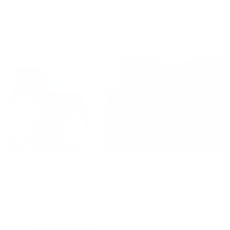
Мгновенное бронирование
changing
changing
7,651
₽
цена за
за сутки
dates.
dates.
1,913
₽ × 4 платежа
Жильё проверено
Апартаменты в разных районах города
Max Apart (Макс Апарт) на проспекте Октябрьский
Киров, пр-кт Октябрьский, 157
Мгновенное бронирование
11,369
₽
цена за
за сутки
2,842
₽ × 4 платежа