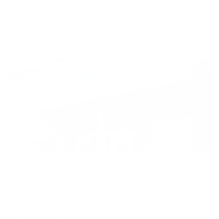
Мгновенное бронирование
12,241
₽
цена за
за сутки
3,060
₽ × 4 платежа
Жильё проверено
Отель
Семь Холмов (7 холмов)
Киров, ул. Молодой Гвардии, 84г
Мгновенное бронирование
6,504
₽
цена за
за сутки