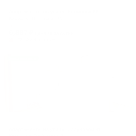
Апартаменты в разных районах города
Апартаменты на улица Пятницкая 68
Киров, ул. Пятницкая, 68
Мгновенное бронирование
6,897
₽
цена за
за сутки
1,724
₽ × 4 платежа
Жильё проверено
Апартаменты в разных районах города
Апартаменты на улице Горбуновой 31
Казань, ул. Горбуновой, 31