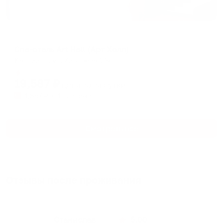
Отель
Спа-отель Art Hall (Арт Холл)
Каспийск, ул. Хизроева 17а
Мгновенное бронирование
19,587
₽
цена за
за сутки
4,897
₽ × 4 платежа
Смотреть все
Отзывы после проживания
Станислав
5.00