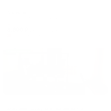
Отель
Эль Море
Каспийск, г. Каспийск, Дербентская улица, 10
Мгновенное бронирование
8,890
₽
цена за
за сутки
2,223
₽ × 4 платежа
Жильё проверено
Апартаменты в разных районах города
Апартаменты на улице Байрамова 67А