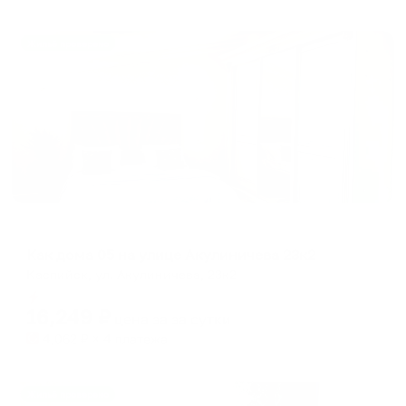
Жильё проверено
Апартаменты в разных районах города
Как дома 05 на улице Акулиничева 23к2
Каспийск, ул. Акулиничева, 23к2
Мгновенное бронирование
16,249
₽
цена за
за сутки
4,062
₽ × 4 платежа
Жильё проверено