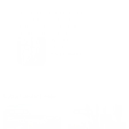
Идеальные апартаменты, мы
с женой можем сказать с
уверенностью. По разным
городам катаемся, и не
только в России. Сервис на
Уютная
отличном уровне. Хозяин
частная
апартаментов доброй души
студия Salut!
человек, всегда можно
г Санкт-
Петербург
договориться, подскажет
что как и почему.
Рекомендуем на 100% и вам,
и друзьям и сами будем
приезжать еще...
Куда поехать еще
от
1700
₽
от
1940
₽
Санкт-Петербург
Москва