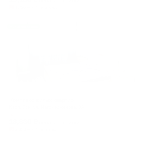
цена за
за сутки
4,795
₽ × 4 платежа
Жильё проверено
Апартаменты в разных районах города
Комплекс жилых квартир
Каспийск, ул. Магомеджанова, 8А
Мгновенное бронирование
13,330
₽
цена за
за сутки
3,333
₽ × 4 платежа