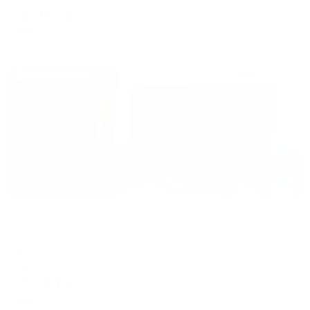
8,367
₽
цена за
за сутки
2,092
₽ × 4 платежа
Жильё проверено
Мини-отель
Shalbuzdag (Шалбуздаг)
Каспийск, Ул. Октябрьская 3
Мгновенное бронирование
7,224
₽
цена за
за сутки
1,806
₽ × 4 платежа