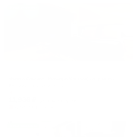
Жильё проверено
Апарт-отель
Riviera Caspian (Ривьера Каспия) на улице Ленина
Каспийск, ул. Ленина, 35
Мгновенное бронирование
11,936
₽
цена за
за сутки
2,984
₽ × 4 платежа
Жильё проверено