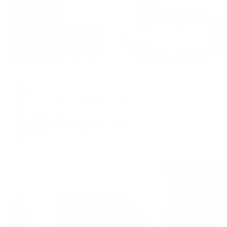
Апарт-отель
Аура
Каспийск, Кирпичное шоссе, 1А
Мгновенное бронирование
14,620
₽
цена за
за сутки
3,655
₽ × 4 платежа
Жильё проверено