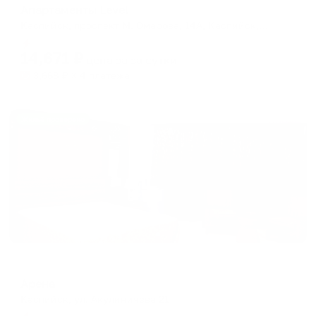
Апартаменты Level
Каспийск, проспект М. Омарова, 14А, Каспийск, Республика Дагестан, 368300
Мгновенное бронирование
14,671
₽
цена за
за сутки
3,668
₽ × 4 платежа
Жильё проверено
Отель
Арена
Каспийск, ул. Акулиничева 21
Мгновенное бронирование