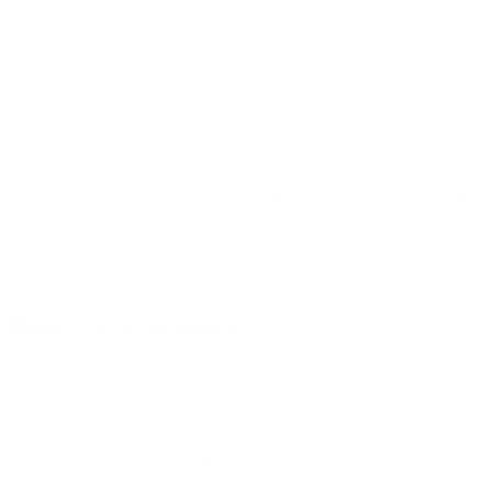
Квартиры с джакузи в Каспийске
сдаются по
средней стоимости
15860
₽ за сутки, минимальная
цена на аренду квартиры посуточно
6344
₽,
максимальная стоимость
17204
₽, снять можно на
ночь, сутки, 3 дня, неделю и т.д сравнение среди
210
объектов
.
Самые дешевые, ₽
Самые дорогие, ₽
1 спальня
6344
17204
Вместе с этим ищут:
Студия
Однокомнатная
Двухкомнатная
Трехкомнатная
Большая
Маленькая
Квартира
Комната
Апартаменты
Дом
Номер
С кухней
С кухней
С детской кроваткой
С джакузи
С камином
С балконом
С парковкой
С сауной
С кондиционером