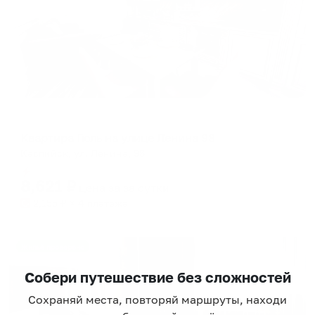
Апартаменты в разных районах города
Квартира Гюль на улице Ленина 98
Каспийск, ул. Ленина, 98
Мгновенное бронирование
8,621
₽
цена за
за сутки
2,155
₽ × 4 платежа
Жильё проверено
Собери путешествие без сложностей
Сохраняй места, повторяй маршруты, находи