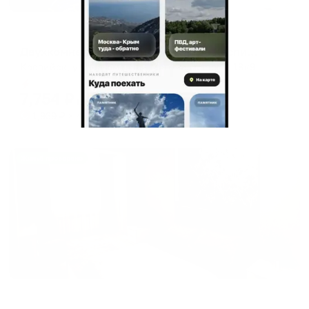
Апартаменты в разных районах города
Двухкомнатная квартира в центре Каспийска
Каспийск, ул. Магомедали Магомеджановa, 18к9
Мгновенное бронирование
7,754
₽
цена за
за сутки
1,939
₽ × 4 платежа
Жильё проверено
Апартаменты в разных районах города