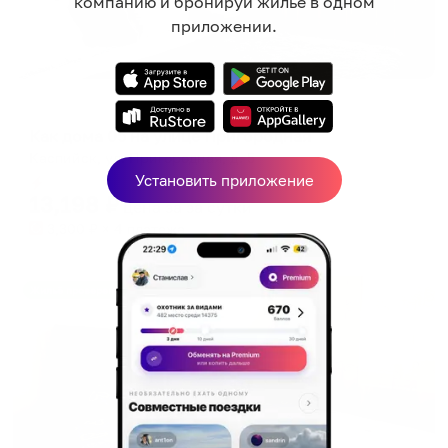
компанию и бронируй жильё в одном
приложении.
Апартаменты в разных районах города
Как дома 05 на улице Пригородная
Каспийск, ул. Пригородная, д. 5
Установить приложение
Мгновенное бронирование
13,198
₽
цена за
за сутки
3,300
₽ × 4 платежа
Жильё проверено