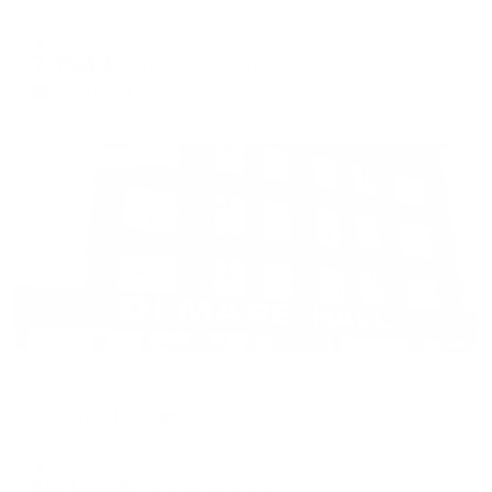
Каспийск, ул. Байрамова, 67А
Мгновенное бронирование
7,754
₽
цена за
за сутки
1,939
₽ × 4 платежа
Жильё проверено
Гостевой дом
Di Mare (Ди Маре)
Каспийск, ул. Ленина, участок 1а
Мгновенное бронирование
19,180
₽