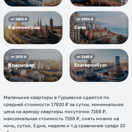
от
1800
₽
от
2300
₽
Калининград
Сочи
от
1970
₽
от
1345
₽
Краснодар
Екатеринбург
Маленькие квартиры в Гурьевске
сдаются по
средней стоимости
17920
₽ за сутки, минимальная
цена на аренду квартиры посуточно
7168
₽,
максимальная стоимость
7168
₽, снять можно на
ночь, сутки, 3 дня, неделю и т.д сравнение среди
10