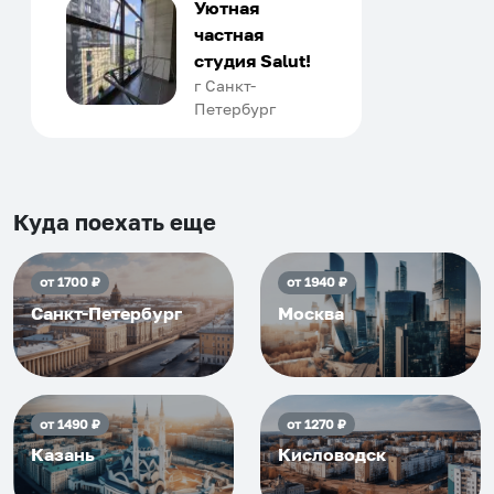
только в России. Сервис на
Уютная
отличном уровне. Хозяин
частная
апартаментов доброй души
студия Salut!
человек, всегда можно
г Санкт-
Петербург
договориться, подскажет
что как и почему.
Рекомендуем на 100% и вам,
и друзьям и сами будем
приезжать еще...
Куда поехать еще
от
1700
₽
от
1940
₽
Санкт-Петербург
Москва
от
1490
₽
от
1270
₽
Казань
Кисловодск