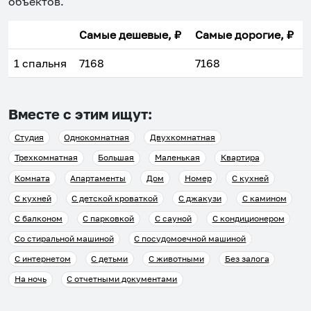
объектов
.
Самые дешевые, ₽
Самые дорогие, ₽
1 спальня
7168
7168
Вместе с этим ищут:
Студия
Однокомнатная
Двухкомнатная
Трехкомнатная
Большая
Маленькая
Квартира
Комната
Апартаменты
Дом
Номер
С кухней
С кухней
С детской кроваткой
С джакузи
С камином
С балконом
С парковкой
С сауной
С кондиционером
Со стиральной машиной
С посудомоечной машиной
С интернетом
С детьми
С животными
Без залога
На ночь
С отчетными документами