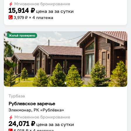
dates.
Мгновенное бронирование
dates.
15,914
₽
цена за
за сутки
3,979
₽ × 4 платежа
Жильё проверено
Турбаза
Рублевское заречье
Элекмонар, РК «Рублёвка»
Мгновенное бронирование
24,071
₽
цена за
за сутки
6,018
₽ × 4 платежа