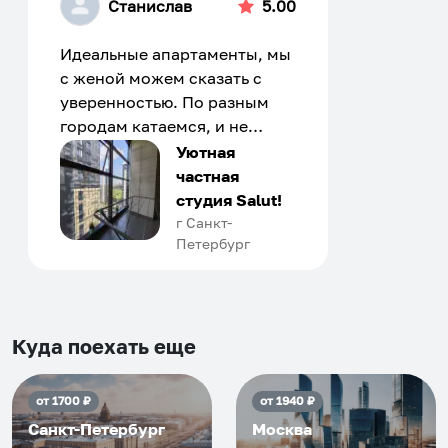
Станислав
5.00
Идеальные апартаменты, мы
с женой можем сказать с
уверенностью. По разным
городам катаемся, и не
только в России. Сервис на
Уютная
отличном уровне. Хозяин
частная
апартаментов доброй души
студия Salut!
человек, всегда можно
г Санкт-
Петербург
договориться, подскажет
что как и почему.
Рекомендуем на 100% и вам,
и друзьям и сами будем
приезжать еще...
Куда поехать еще
от
1700
₽
от
1940
₽
Санкт-Петербург
Москва