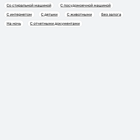
Со стиральной машиной
С посудомоечной машиной
С интернетом
С детьми
С животными
Без залога
На ночь
С отчетными документами