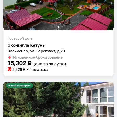
Гостевой дом
Собери путешествие без сложностей
Эко-вилла Катунь
Элекмонар, ул. Береговая, д.29
Сохраняй места, повторяй маршруты, находи
Мгновенное бронирование
компанию и бронируй жильё в одном
15,302
₽
цена за
за сутки
приложении.
3,826
₽ × 4 платежа
Жильё проверено
Установить приложение