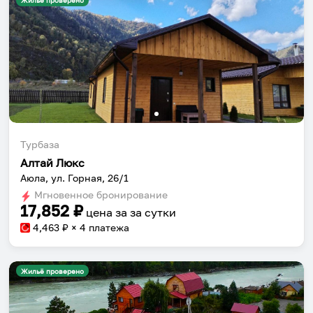
Жильё проверено
Турбаза
Алтай Люкс
Аюла, ул. Горная, 26/1
Мгновенное бронирование
17,852
₽
цена за
за сутки
4,463
₽ × 4 платежа
Жильё проверено