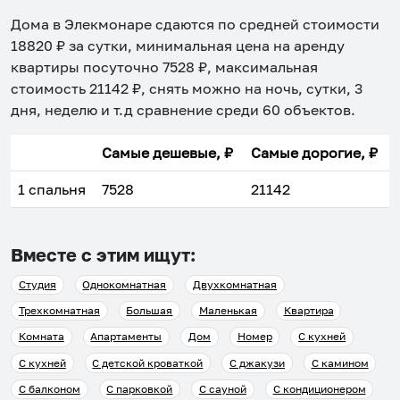
Дома в Элекмонаре
сдаются по средней стоимости
18820
₽ за сутки, минимальная цена на аренду
квартиры посуточно
7528
₽, максимальная
стоимость
21142
₽, снять можно на ночь, сутки, 3
дня, неделю и т.д сравнение среди
60
объектов
.
Самые дешевые, ₽
Самые дорогие, ₽
1 спальня
7528
21142
Вместе с этим ищут:
Студия
Однокомнатная
Двухкомнатная
Трехкомнатная
Большая
Маленькая
Квартира
Комната
Апартаменты
Дом
Номер
С кухней
С кухней
С детской кроваткой
С джакузи
С камином
С балконом
С парковкой
С сауной
С кондиционером