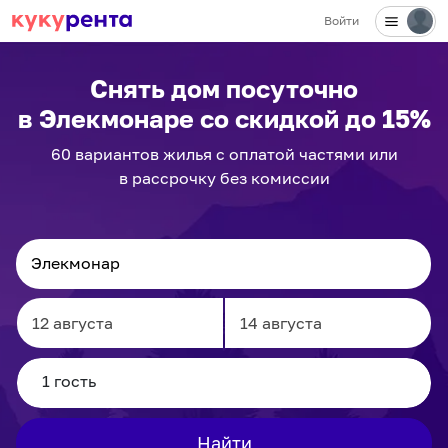
Войти
✕
Снять дом посуточно
в Элекмонаре
со скидкой до 15%
60
вариантов
жилья с оплатой частями или
в рассрочку без комиссии
Navigate
Navigate
forward
backward
to
to
interact
interact
Найти